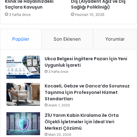
ı
Klinik ile Hayalinizdeki
Diş (Alyadent Ağız ve Diş
r
Saçlara Kavuşun
Sağlığı Polikliniği)
m
m
e
3 hafta önce
Haziran 10, 2026
k
a
n
Popüler
Son Eklenen
Yorumlar
:
ç
a
Ukca Belgesi İngiltere Pazarı İçin Yeni
n
Uygunluk İşareti
k
a
3 hafta önce
f
e
Kocaeli, Gebze ve Darıca’da Sorunsuz
h
Taşınma İçin Profesyonel Hizmet
i
Standartları
z
Aralık 1, 2025
m
21U Yarım Kabin Kiralama ile Orta
e
Ölçekli İşletmeler İçin İdeal Veri
t
Merkezi Çözümü
e
Mart 20, 2026
g