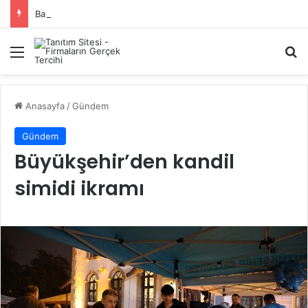
Başiskele Acil Çilingir Hizmeti İçin Doğru Adres Neresi?
Menü
A
Anasayfa
/
Gündem
Gündem
Büyükşehir’den kandil
simidi ikramı