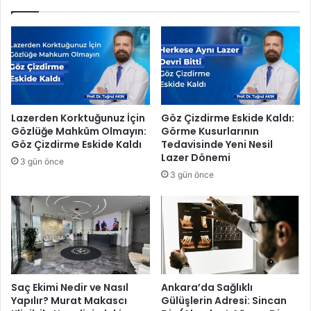
k
n
ı
e
n
k
d
o
a
n
l
o
ı
m
ğ
i
Lazerden Korktuğunuz İçin
Göz Çizdirme Eskide Kaldı:
ı
k
Gözlüğe Mahkûm Olmayın:
Görme Kusurlarının
i
v
Göz Çizdirme Eskide Kaldı
Tedavisinde Yeni Nesil
ç
e
Lazer Dönemi
3 gün önce
i
l
3 gün önce
n
e
ö
z
n
z
e
e
m
t
l
l
i
i
a
b
Saç Ekimi Nedir ve Nasıl
Ankara’da Sağlıklı
d
i
Yapılır? Murat Makascı
Gülüşlerin Adresi: Sincan