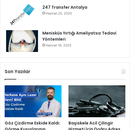
i
247 Transfer Antalya
r
Haziran 25, 2025
d
i
Menisküs Yırtığı Ameliyatsız Tedavi
Yöntemleri
Haziran 16, 2025
Son Yazılar
Göz Çizdirme Eskide Kaldı:
Başiskele Acil Çilingir
Görme Kusurlarının
Hizmeti İçin Doğru Adres