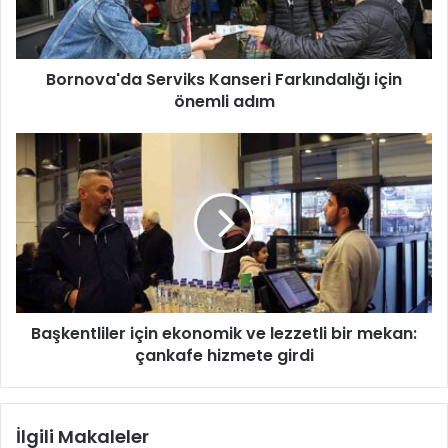
a
'
d
Bornova'da Serviks Kanseri Farkındalığı için
a
önemli adım
S
e
r
B
v
a
i
ş
k
k
s
e
K
n
a
t
n
l
s
i
e
Başkentliler için ekonomik ve lezzetli bir mekan:
l
r
çankafe hizmete girdi
e
i
r
F
i
a
ç
İlgili Makaleler
r
i