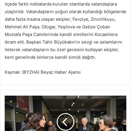
ilçede farklı noktalarda kurulan stantlarda vatandaşlara
ulaştırıldı. Vatandaşların yoğun olarak kullandığı bölgelerde
daha fazla insana ulaşan ekipler; Fevziye, Zincirlikuyu,
Mehmet Ali Paşa, Otogar, Yeşilova ve Gebze Çoban
Mustafa Paşa Camilerinde kandil simitlerini Kocaelilere
ikram etti. Başkan Tahir Büyükakın’ın sevgi ve selamlarını
ileterek vatandaşların bu özel gecesini kutlayan ekipler,
kent genelinde binlerce kandil simidi dağıttı.
Kaynak: (BYZHA) Beyaz Haber Ajansı
B
o
r
n
o
v