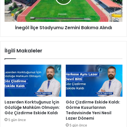
h
l
m
İ
e
l
t
ç
İnegöl İlçe Stadyumu Zemini Bakıma Alındı
A
e
k
S
i
t
f
a
İlgili Makaleler
’
d
i
y
u
u
n
m
u
u
t
Z
m
e
a
m
d
i
Lazerden Korktuğunuz İçin
Göz Çizdirme Eskide Kaldı:
ı
n
Gözlüğe Mahkûm Olmayın:
Görme Kusurlarının
"
i
Göz Çizdirme Eskide Kaldı
Tedavisinde Yeni Nesil
B
Lazer Dönemi
5 gün önce
a
5 gün önce