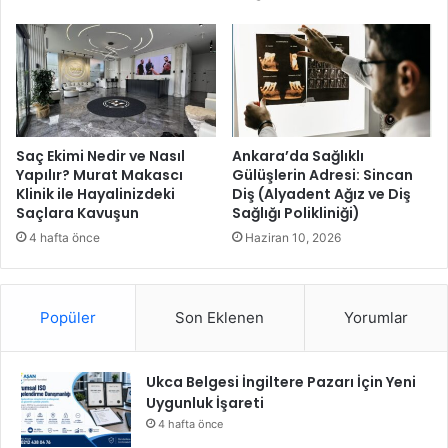
k
ı
m
a
A
l
ı
n
Saç Ekimi Nedir ve Nasıl
Ankara’da Sağlıklı
Yapılır? Murat Makascı
Gülüşlerin Adresi: Sincan
d
Klinik ile Hayalinizdeki
Diş (Alyadent Ağız ve Diş
ı
Saçlara Kavuşun
Sağlığı Polikliniği)
4 hafta önce
Haziran 10, 2026
Popüler
Son Eklenen
Yorumlar
Ukca Belgesi İngiltere Pazarı İçin Yeni
Uygunluk İşareti
4 hafta önce