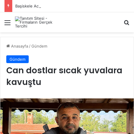
Başiskele Acil Çilingir Hizmeti İçin Doğru Adres Neresi?
Menü
A
Anasayfa
/
Gündem
Gündem
Can dostlar sıcak yuvalara
kavuştu