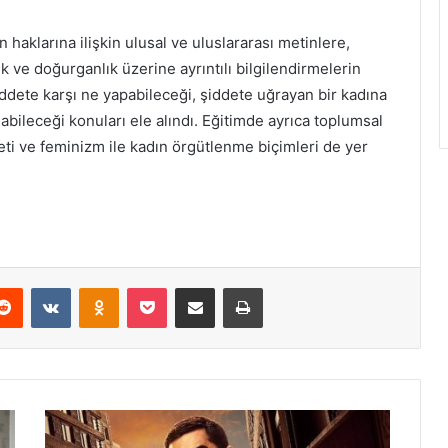
 haklarına ilişkin ulusal ve uluslararası metinlere,
 ve doğurganlık üzerine ayrıntılı bilgilendirmelerin
iddete karşı ne yapabileceği, şiddete uğrayan bir kadına
abileceği konuları ele alındı. Eğitimde ayrıca toplumsal
eti ve feminizm ile kadın örgütlenme biçimleri de yer
Reddit
VKontakte
Odnoklassniki
Pocket
E-Posta ile paylaş
Yazdır
“
W