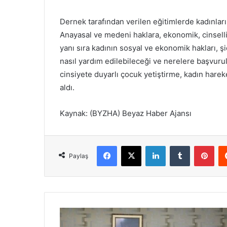
Dernek tarafından verilen eğitimlerde kadınların
Anayasal ve medeni haklara, ekonomik, cinsellik
yanı sıra kadının sosyal ve ekonomik hakları, ş
nasıl yardım edilebileceği ve nerelere başvurul
cinsiyete duyarlı çocuk yetiştirme, kadın harek
aldı.
Kaynak: (BYZHA) Beyaz Haber Ajansı
Facebook
X
LinkedIn
Tumblr
Pinterest
Paylaş
E
Ü