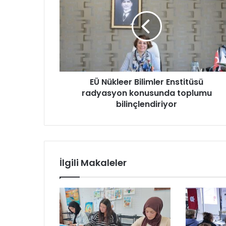
N
ü
k
l
e
e
r
EÜ Nükleer Bilimler Enstitüsü
B
radyasyon konusunda toplumu
i
l
bilinçlendiriyor
i
m
l
e
r
İlgili Makaleler
E
n
s
t
i
t