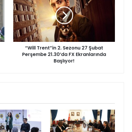
i
l
l
T
r
e
n
“Will Trent”in 2. Sezonu 27 Şubat
t
Perşembe 21.30’da FX Ekranlarında
”
i
Başlıyor!
n
2
.
S
e
z
o
n
u
2
7