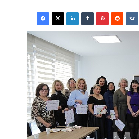
Facebook
X
LinkedIn
Tumblr
Pinterest
Reddit
VK