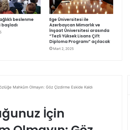
Ş
u
b
ağlıklı beslenme
Ege Üniversitesi ile
a
i başladı
Azerbaycan Mimarlık ve
t
İnşaat Üniversitesi arasında
5
P
“Tezli Yüksek Lisans Çift
e
Diploma Programı” açılacak
r
Mart 2, 2025
ş
e
m
b
e
2
1
.
3
0
’
d
a