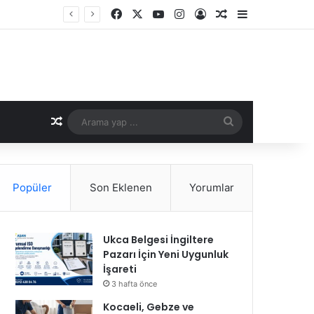
Facebook
X
YouTube
Instagram
Kayıt Ol
Rastgele Makale
Kenar Bölme
Rastgele Makale
Arama
yap
...
Popüler
Son Eklenen
Yorumlar
Ukca Belgesi İngiltere
Pazarı İçin Yeni Uygunluk
İşareti
3 hafta önce
Kocaeli, Gebze ve