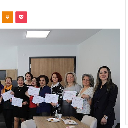
ontakte
Odnoklassniki
Pocket