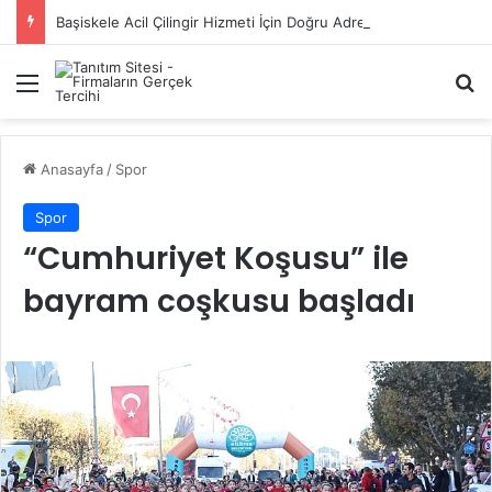
Başiskele Acil Çilingir Hizmeti İçin Doğru Adres Neresi?
Menü
A
Anasayfa
/
Spor
Spor
“Cumhuriyet Koşusu” ile
bayram coşkusu başladı