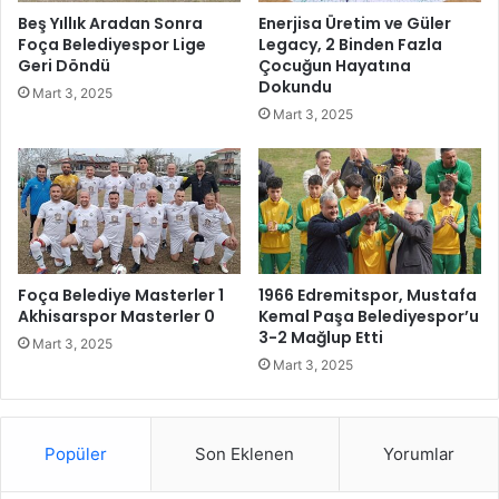
d
r
Beş Yıllık Aradan Sonra
Enerjisa Üretim ve Güler
a
k
Foça Belediyespor Lige
Legacy, 2 Binden Fazla
ğ
i
Geri Döndü
Çocuğun Hayatına
ı
y
Dokundu
Mart 3, 2025
t
e
Mart 3, 2025
ı
C
y
u
o
m
r
h
u
r
i
y
Foça Belediye Masterler 1
1966 Edremitspor, Mustafa
e
Akhisarspor Masterler 0
Kemal Paşa Belediyespor’u
3-2 Mağlup Etti
t
Mart 3, 2025
i
Mart 3, 2025
'
n
i
Popüler
Son Eklenen
Yorumlar
n
1