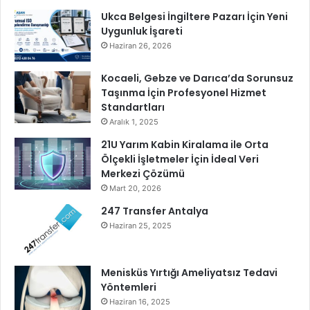
0
Ukca Belgesi İngiltere Pazarı İçin Yeni
1
Uygunluk İşareti
.
Y
Haziran 26, 2026
ı
l
Kocaeli, Gebze ve Darıca’da Sorunsuz
ı
Taşınma İçin Profesyonel Hizmet
n
Standartları
ı
Aralık 1, 2025
C
21U Yarım Kabin Kiralama ile Orta
o
Ölçekli İşletmeler İçin İdeal Veri
ş
Merkezi Çözümü
k
Mart 20, 2026
u
y
247 Transfer Antalya
l
Haziran 25, 2025
a
K
u
Menisküs Yırtığı Ameliyatsız Tedavi
t
Yöntemleri
l
Haziran 16, 2025
u