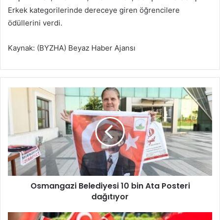
Erkek kategorilerinde dereceye giren öğrencilere
ödüllerini verdi.
Kaynak: (BYZHA) Beyaz Haber Ajansı
O
s
m
a
n
g
a
z
i
Osmangazi Belediyesi 10 bin Ata Posteri
B
dağıtıyor
e
l
e
W