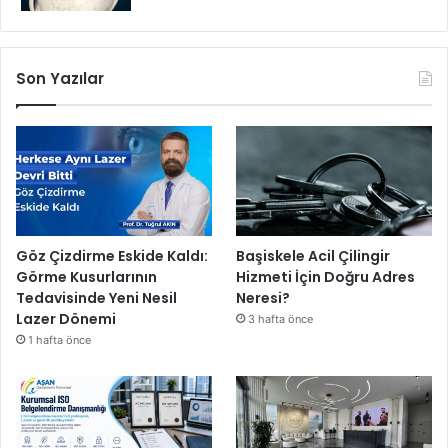
y
o
r
Son Yazılar
Göz Çizdirme Eskide Kaldı:
Başiskele Acil Çilingir
Görme Kusurlarının
Hizmeti İçin Doğru Adres
Tedavisinde Yeni Nesil
Neresi?
Lazer Dönemi
3 hafta önce
1 hafta önce