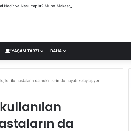
mi Nedir ve Nasıl Yapılır? Murat Makascı Klinik ile Hayalinizdeki Saçlara 
YAŞAM TARZI
DAHA
ojiler ile hastaların da hekimlerin de hayatı kolaylaşıyor
 kullanılan
hastaların da