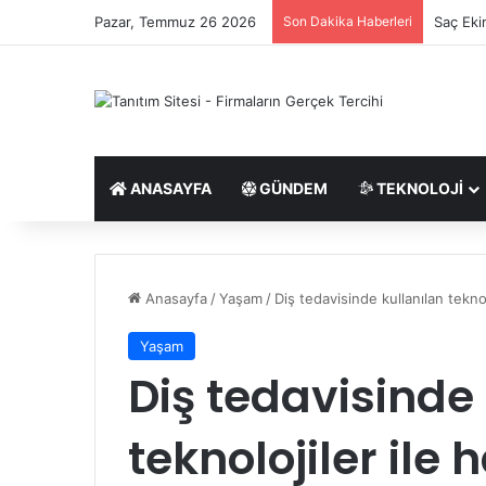
Pazar, Temmuz 26 2026
Son Dakika Haberleri
Saç Eki
ANASAYFA
GÜNDEM
TEKNOLOJI
Anasayfa
/
Yaşam
/
Diş tedavisinde kullanılan teknol
Yaşam
Diş tedavisinde
teknolojiler ile 