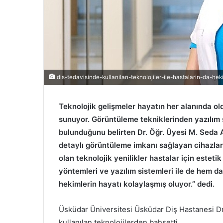
dis-tedavisinde-kullanilan-teknolojiler-ile-hastalarin-da-hek
Teknolojik gelişmeler hayatın her alanında old
sunuyor. Görüntüleme tekniklerinden yazılım 
bulunduğunu belirten Dr. Öğr. Üyesi M. Seda A
detaylı görüntüleme imkanı sağlayan cihazlar a
olan teknolojik yenilikler hastalar için estet
yöntemleri ve yazılım sistemleri ile de hem d
hekimlerin hayatı kolaylaşmış oluyor.” dedi.
Üsküdar Üniversitesi Üsküdar Diş Hastanesi Dr.
kullanılan teknolojilerden bahsetti.