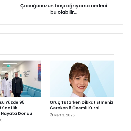
Çocuğunuzun başı ağrıyorsa nedeni
u
bu olabilir…
n
b
a
ş
ı
a
ğ
r
ı
y
o
r
s
a
n
su Yüzde 95
Oruç Tutarken Dikkat Etmeniz
e
0 Saatlik
Gereken 8 Önemli Kural!
d
a Hayata Döndü
Mart 3, 2025
e
5
n
i