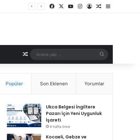
Facebook
X
YouTube
Instagram
Kayıt Ol
Rastgele Makale
Kenar Bölme
Kavuşun
Rastgele Makale
Arama
yap
...
Popüler
Son Eklenen
Yorumlar
Ukca Belgesi İngiltere
Pazarı İçin Yeni Uygunluk
İşareti
4 hafta önce
Kocaeli, Gebze ve