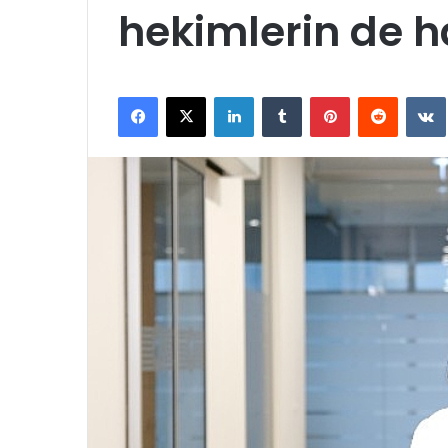
hekimlerin de h
Facebook
X
LinkedIn
Tumblr
Pinterest
Reddit
VK