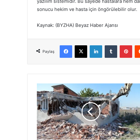
yazılım sistemidir. Bu sayede hastalara hem da
sonucu hekim ve hasta için öngörülebilir olur.
Kaynak: (BYZHA) Beyaz Haber Ajansı
Facebook
X
LinkedIn
Tumblr
Pinterest
Paylaş
D
o
ğ
a
n
e
v
l
e