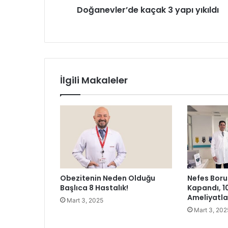
Doğanevler’de kaçak 3 yapı yıkıldı
r
’
d
e
k
a
ç
İlgili Makaleler
a
k
3
y
a
p
ı
y
ı
Obezitenin Neden Olduğu
Nefes Boru
k
Başlıca 8 Hastalık!
Kapandı, 1
ı
Ameliyatl
Mart 3, 2025
l
Mart 3, 202
d
ı