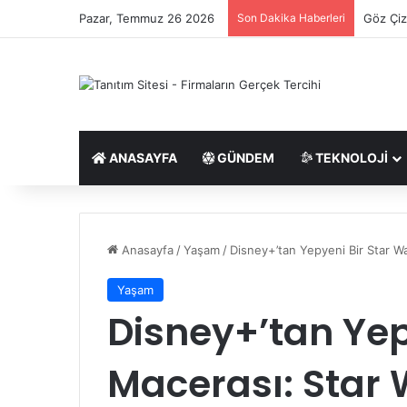
Pazar, Temmuz 26 2026
Son Dakika Haberleri
Başiske
ANASAYFA
GÜNDEM
TEKNOLOJI
Anasayfa
/
Yaşam
/
Disney+’tan Yepyeni Bir Star W
Yaşam
Disney+’tan Yep
Macerası: Star 