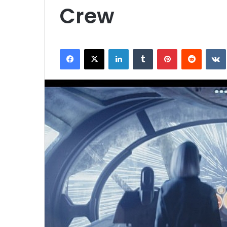
Crew
Facebook
X
LinkedIn
Tumblr
Pinterest
Reddit
VK