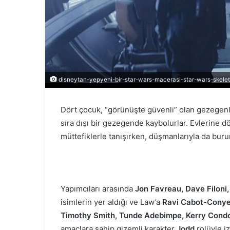
disneytan-yepyeni-bir-star-wars-macerasi-star-wars-skele
Dört çocuk, “görünüşte güvenli” olan gezegenle
sıra dışı bir gezegende kaybolurlar. Evlerine 
müttefiklerle tanışırken, düşmanlarıyla da bur
Yapımcıları arasında
Jon Favreau, Dave Filoni
isimlerin yer aldığı ve Law’a
Ravi Cabot-Conyer
Timothy Smith, Tunde Adebimpe, Kerry Con
amaçlara sahip gizemli karakter
Jodd
rolüyle i