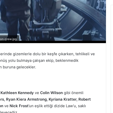
ton-crew.jpg
rinde gizemlerle dolu bir keşfe çıkarken, tehlikeli ve
dönüş yolu bulmaya çalışan ekip, beklenmedik
un buruna gelecekler.
, Kathleen Kennedy
ve
Colin Wilson
gibi önemli
s, Ryan Kiera Armstrong, Kyriana Kratter, Robert
don
ve
Nick Frost
’un eşlik ettiği dizide Law’u, saklı
zleyeceğiz.