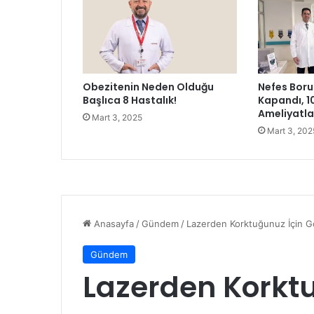
l
u
h
a
n
A
Obezitenin Neden Olduğu
Nefes Boru
k
Başlıca 8 Hastalık!
Kapandı, 1
ç
Ameliyatl
Mart 3, 2025
ı
Mart 3, 202
n
B
i
t
c
o
i
n
’
d
e
k
i