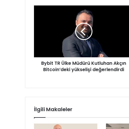
B
y
b
i
t
T
R
Ü
l
Bybit TR Ülke Müdürü Kutluhan Akçın
k
Bitcoin’deki yükselişi değerlendirdi
e
M
ü
d
ü
r
ü
İlgili Makaleler
K
u
t