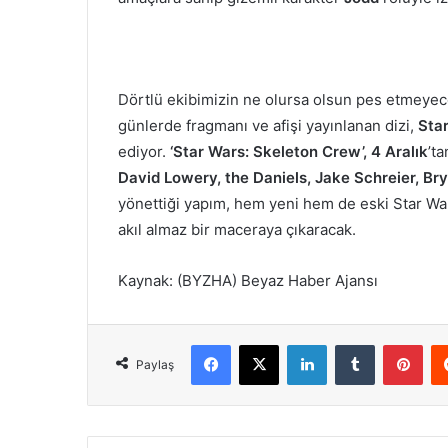
Dörtlü ekibimizin ne olursa olsun pes etmeyecek
günlerde fragmanı ve afişi yayınlanan dizi,
Sta
ediyor.
‘Star Wars: Skeleton Crew’, 4 Aralık
’t
David Lowery, the Daniels, Jake Schreier, B
yönettiği yapım, hem yeni hem de eski Star Wars
akıl almaz bir maceraya çıkaracak.
Kaynak: (BYZHA) Beyaz Haber Ajansı
Facebook
X
LinkedIn
Tumblr
Pinterest
Paylaş