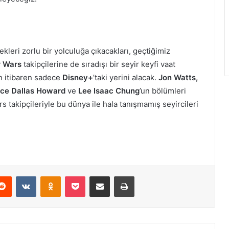
leri zorlu bir yolculuğa çıkacakları, geçtiğimiz
r Wars
takipçilerine de sıradışı bir seyir keyfi vaat
an itibaren sadece
Disney+
’taki yerini alacak.
Jon Watts,
ryce Dallas Howard
ve
Lee Isaac Chung
’un bölümleri
 takipçileriyle bu dünya ile hala tanışmamış seyircileri
Reddit
VKontakte
Odnoklassniki
Pocket
E-Posta ile paylaş
Yazdır