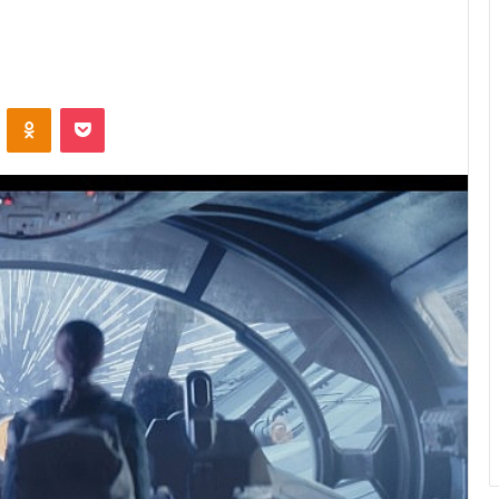
ontakte
Odnoklassniki
Pocket