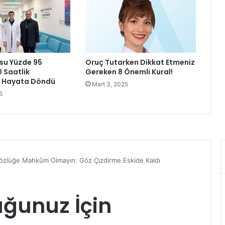
l
i
k
ş
o
v
su Yüzde 95
Oruç Tutarken Dikkat Etmeniz
l
0 Saatlik
Gereken 8 Önemli Kural!
a
a Hayata Döndü
Mart 3, 2025
r
5
l
a
m
i
l
l
i
y
e
t
ç
i
l