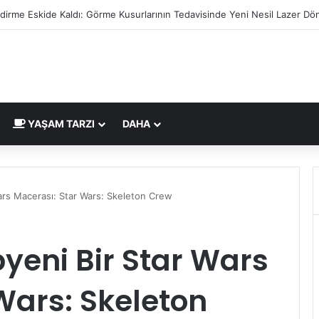
le Acil Çilingir Hizmeti İçin Doğru Adres Neresi?
YAŞAM TARZI
DAHA
ars Macerası: Star Wars: Skeleton Crew
yeni Bir Star Wars
Wars: Skeleton