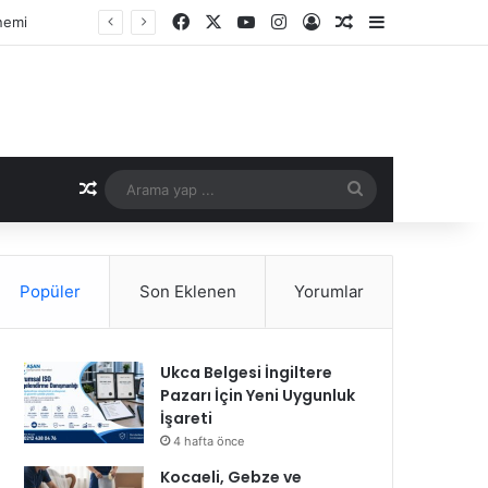
Facebook
X
YouTube
Instagram
Kayıt Ol
Rastgele Makale
Kenar Bölme
Rastgele Makale
Arama
yap
...
Popüler
Son Eklenen
Yorumlar
Ukca Belgesi İngiltere
Pazarı İçin Yeni Uygunluk
İşareti
4 hafta önce
Kocaeli, Gebze ve