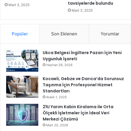
u
tavsiyelerde bulundu
Mart 3, 2025
l
Mart 3, 2025
u
P
a
r
Popüler
Son Eklenen
Yorumlar
k
A
i
Ukca Belgesi İngiltere Pazarı İçin Yeni
l
Uygunluk İşareti
e
Haziran 26, 2026
s
i
Kocaeli, Gebze ve Darıca’da Sorunsuz
n
Taşınma İçin Profesyonel Hizmet
e
Standartları
5
Aralık 1, 2025
K
21U Yarım Kabin Kiralama ile Orta
u
Ölçekli İşletmeler İçin İdeal Veri
ğ
Merkezi Çözümü
u
D
Mart 20, 2026