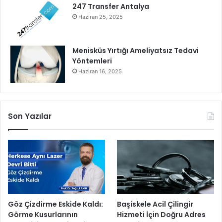
a
247 Transfer Antalya
h
Haziran 25, 2025
a
K
a
Menisküs Yırtığı Ameliyatsız Tedavi
t
Yöntemleri
ı
Haziran 16, 2025
l
d
ı
Son Yazılar
Göz Çizdirme Eskide Kaldı:
Başiskele Acil Çilingir
Görme Kusurlarının
Hizmeti İçin Doğru Adres