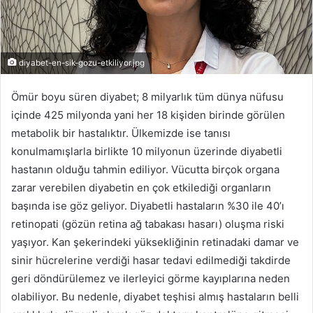
diyabet-en-sik-gozu-etkiliyor.jpg
Ömür boyu süren diyabet; 8 milyarlık tüm dünya nüfusu
içinde 425 milyonda yani her 18 kişiden birinde görülen
metabolik bir hastalıktır. Ülkemizde ise tanısı
konulmamışlarla birlikte 10 milyonun üzerinde diyabetli
hastanın olduğu tahmin ediliyor. Vücutta birçok organa
zarar verebilen diyabetin en çok etkilediği organların
başında ise göz geliyor. Diyabetli hastaların %30 ile 40’ı
retinopati (gözün retina ağ tabakası hasarı) oluşma riski
yaşıyor. Kan şekerindeki yüksekliğinin retinadaki damar ve
sinir hücrelerine verdiği hasar tedavi edilmediği takdirde
geri döndürülemez ve ilerleyici görme kayıplarına neden
olabiliyor. Bu nedenle, diyabet teşhisi almış hastaların belli