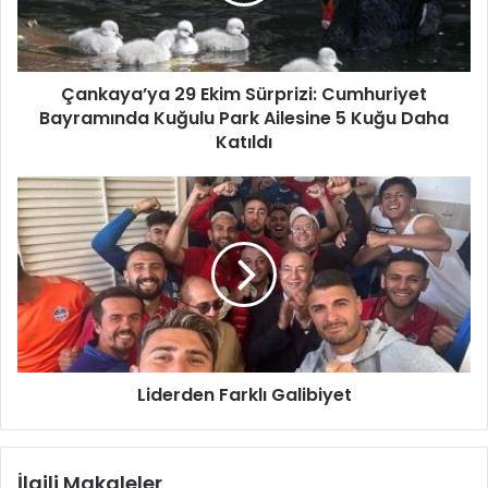
y
a
’
y
Çankaya’ya 29 Ekim Sürprizi: Cumhuriyet
a
Bayramında Kuğulu Park Ailesine 5 Kuğu Daha
2
9
Katıldı
E
k
L
i
i
m
d
S
e
ü
r
r
d
p
e
r
n
i
F
z
Liderden Farklı Galibiyet
a
i
r
:
k
C
l
İlgili Makaleler
u
ı