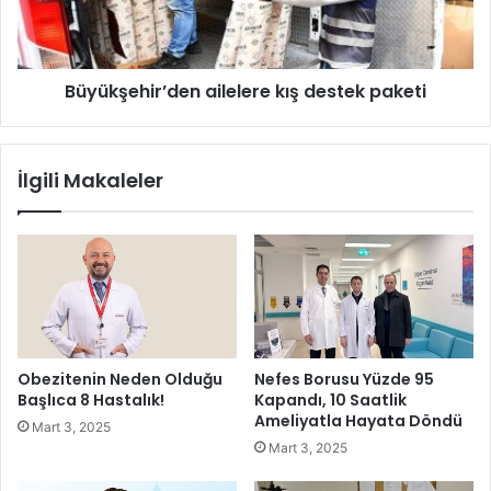
s
e
ı
h
’
i
Büyükşehir’den ailelere kış destek paketi
n
r
d
’
a
d
n
e
İlgili Makaleler
ü
n
ç
a
m
i
a
l
d
e
a
l
l
e
y
r
a
e
Obezitenin Neden Olduğu
Nefes Borusu Yüzde 95
k
Başlıca 8 Hastalık!
Kapandı, 10 Saatlik
ı
Ameliyatla Hayata Döndü
Mart 3, 2025
ş
Mart 3, 2025
d
e