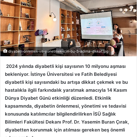
diyabeti-onlemek-ve-yonetmek-icin-bu-5-adima-dikkat.jpg
2024 yılında diyabetli kişi sayısının 10 milyonu aşması
bekleniyor. İstinye Üniversitesi ve Fatih Belediyesi
diyabetli kişi sayısındaki bu artışa dikkat çekmek ve bu
hastalıkla ilgili farkındalık yaratmak amacıyla 14 Kasım
Dünya Diyabet Günü etkinliği düzenledi. Etkinlik
kapsamında, diyabetin önlenmesi, yönetimi ve tedavisi
konusunda katılımcılar bilgilendirilirken İSÜ Sağlık
Bilimleri Fakültesi Dekanı Prof. Dr. Yasemin Buran Çırak,
diyabetten korunmak için atılması gereken beş önemli