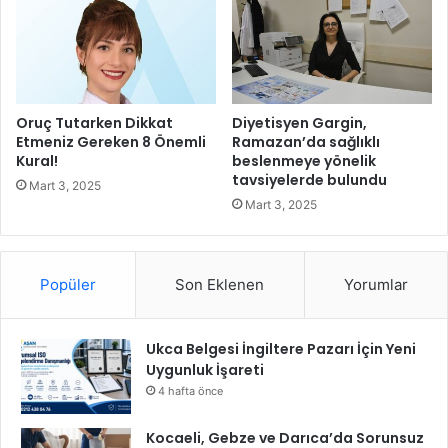
s
t
e
k
p
a
Oruç Tutarken Dikkat
Diyetisyen Gargin,
k
Etmeniz Gereken 8 Önemli
Ramazan’da sağlıklı
Kural!
beslenmeye yönelik
e
tavsiyelerde bulundu
t
Mart 3, 2025
i
Mart 3, 2025
Popüler
Son Eklenen
Yorumlar
Ukca Belgesi İngiltere Pazarı İçin Yeni
Uygunluk İşareti
4 hafta önce
Kocaeli, Gebze ve Darıca’da Sorunsuz