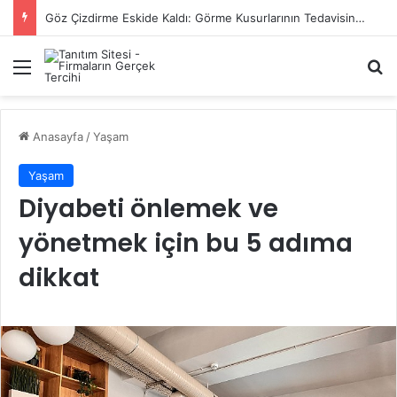
Başiskele Acil Çilingir Hizmeti İçin Doğru Adres Neresi?
Menü
A
Anasayfa
/
Yaşam
Yaşam
Diyabeti önlemek ve
yönetmek için bu 5 adıma
dikkat