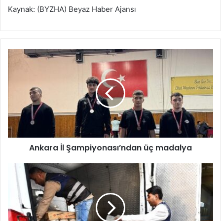
Kaynak: (BYZHA) Beyaz Haber Ajansı
A
n
k
a
r
a
İ
l
Ş
Ankara İl Şampiyonası’ndan üç madalya
a
m
p
B
i
ü
y
y
o
ü
n
k
a
ş