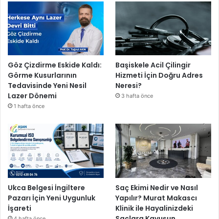
Göz Çizdirme Eskide Kaldı:
Başiskele Acil Çilingir
Görme Kusurlarının
Hizmeti İçin Doğru Adres
Tedavisinde Yeni Nesil
Neresi?
Lazer Dönemi
3 hafta önce
1 hafta önce
Ukca Belgesi İngiltere
Saç Ekimi Nedir ve Nasıl
Pazarı İçin Yeni Uygunluk
Yapılır? Murat Makascı
İşareti
Klinik ile Hayalinizdeki
Saçlara Kavuşun
4 hafta önce