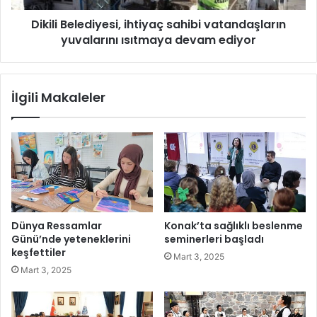
ü
l
k
Dikili Belediyesi, ihtiyaç sahibi vatandaşların
e
'
yuvalarını ısıtmaya devam ediyor
d
d
i
i
y
y
e
İlgili Makaleler
e
s
n
i
D
,
ü
i
n
h
y
t
a
i
V
y
a
a
Dünya Ressamlar
Konak’ta sağlıklı beslenme
r
ç
Günü’nde yeteneklerini
seminerleri başladı
l
s
keşfettiler
Mart 3, 2025
ı
a
Mart 3, 2025
k
h
h
i
a
b