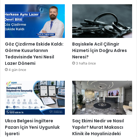
Göz Çizdirme Eskide Kaldı:
Başiskele Acil Çilingir
Görme Kusurlarının
Hizmeti İçin Doğru Adres
Tedavisinde Yeni Nesil
Neresi?
Lazer Dönemi
3 hafta önce
4 gün önce
Ukca Belgesi İngiltere
Saç Ekimi Nedir ve Nasıl
Pazarı İçin Yeni Uygunluk
Yapılır? Murat Makascı
İşareti
Klinik ile Hayalinizdeki