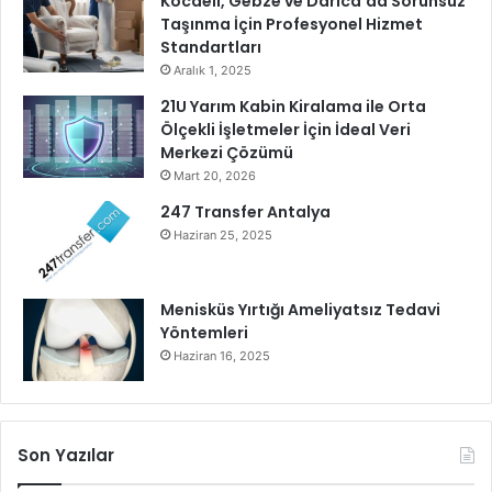
Kocaeli, Gebze ve Darıca’da Sorunsuz
n
Taşınma İçin Profesyonel Hizmet
ı
Standartları
ı
Aralık 1, 2025
s
21U Yarım Kabin Kiralama ile Orta
ı
Ölçekli İşletmeler İçin İdeal Veri
t
Merkezi Çözümü
m
Mart 20, 2026
a
y
247 Transfer Antalya
a
Haziran 25, 2025
d
e
v
Menisküs Yırtığı Ameliyatsız Tedavi
a
Yöntemleri
m
Haziran 16, 2025
e
d
i
y
Son Yazılar
o
r