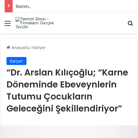
Başiskele Acil Çilingir Hizmeti İçin Doğru Adres Neresi?
Menü
A
Anasayfa
/
Kariyer
Kariyer
“Dr. Arslan Kılıçoğlu; “Karne
Döneminde Ebeveynlerin
Tutumu Çocukların
Geleceğini Şekillendiriyor”