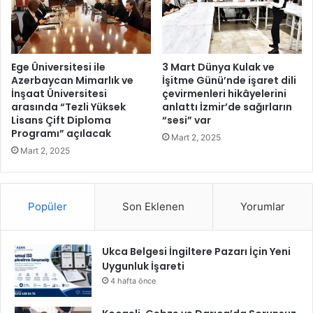
l
i
k
v
a
a
a
t
ç
a
Ege Üniversitesi ile
3 Mart Dünya Kulak ve
ı
n
Azerbaycan Mimarlık ve
İşitme Günü’nde işaret dili
l
d
İnşaat Üniversitesi
çevirmenleri hikâyelerini
ı
arasında “Tezli Yüksek
anlattı İzmir’de sağırların
a
Lisans Çift Diploma
“sesi” var
y
ş
Programı” açılacak
o
l
Mart 2, 2025
r
a
Mart 2, 2025
r
ı
n
Popüler
Son Eklenen
Yorumlar
y
u
v
Ukca Belgesi İngiltere Pazarı İçin Yeni
a
Uygunluk İşareti
l
4 hafta önce
a
r
ı