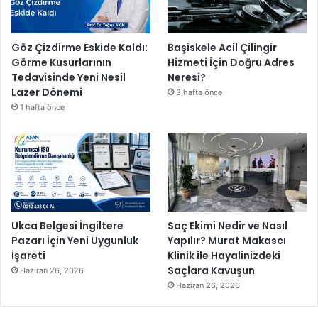
Göz Çizdirme Eskide Kaldı:
Başiskele Acil Çilingir
Görme Kusurlarının
Hizmeti İçin Doğru Adres
Tedavisinde Yeni Nesil
Neresi?
Lazer Dönemi
3 hafta önce
1 hafta önce
Ukca Belgesi İngiltere
Saç Ekimi Nedir ve Nasıl
Pazarı İçin Yeni Uygunluk
Yapılır? Murat Makascı
İşareti
Klinik ile Hayalinizdeki
Saçlara Kavuşun
Haziran 26, 2026
Haziran 26, 2026