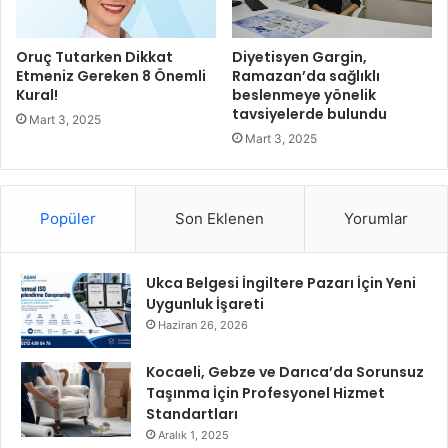
r
a
y
a
Oruç Tutarken Dikkat
Diyetisyen Gargin,
n
Etmeniz Gereken 8 Önemli
Ramazan’da sağlıklı
ı
Kural!
beslenmeye yönelik
tavsiyelerde bulundu
ş
Mart 3, 2025
m
Mart 3, 2025
a
K
u
Popüler
Son Eklenen
Yorumlar
l
ü
b
Ukca Belgesi İngiltere Pazarı İçin Yeni
ü
Uygunluk İşareti
P
r
Haziran 26, 2026
o
j
Kocaeli, Gebze ve Darıca’da Sorunsuz
e
Taşınma İçin Profesyonel Hizmet
s
Standartları
i
Aralık 1, 2025