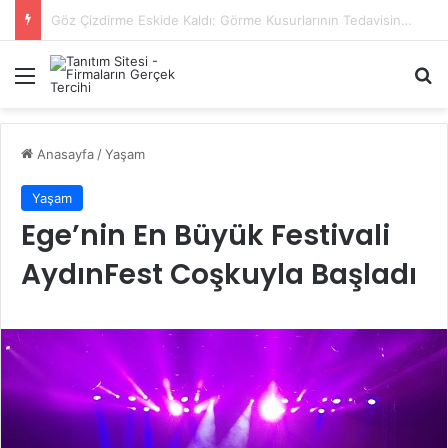
Başiskele Acil Çilingir Hizmeti İçin Doğru Adres Neresi?
Menü
A
Anasayfa
/
Yaşam
Yaşam
Ege’nin En Büyük Festivali
AydınFest Coşkuyla Başladı