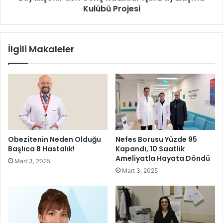
a
Kulübü Projesi
'
f
d
e
e
t
n
İlgili Makaleler
l
G
e
e
r
n
i
ç
t
K
e
a
s
d
c
ı
i
n
Obezitenin Neden Olduğu
Nefes Borusu Yüzde 95
l
l
Başlıca 8 Hastalık!
Kapandı, 10 Saatlik
e
a
Ameliyatla Hayata Döndü
Mart 3, 2025
d
r
Mart 3, 2025
i
İ
l
ç
i
i
y
n
o
D