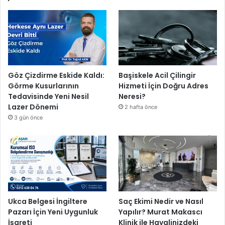
Göz Çizdirme Eskide Kaldı:
Başiskele Acil Çilingir
Görme Kusurlarının
Hizmeti İçin Doğru Adres
Tedavisinde Yeni Nesil
Neresi?
Lazer Dönemi
2 hafta önce
3 gün önce
Ukca Belgesi İngiltere
Saç Ekimi Nedir ve Nasıl
Pazarı İçin Yeni Uygunluk
Yapılır? Murat Makascı
İşareti
Klinik ile Hayalinizdeki