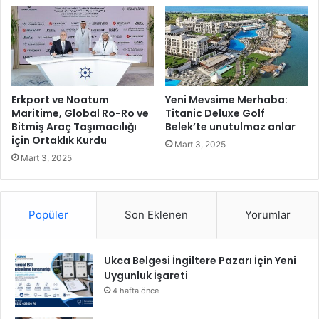
l
ü
e
c
r
ü
Y
M
e
i
t
r
i
a
Erkport ve Noatum
Yeni Mevsime Merhaba:
ş
y
Maritime, Global Ro-Ro ve
Titanic Deluxe Golf
t
Bitmiş Araç Taşımacılığı
Belek’te unutulmaz anlar
’
için Ortaklık Kurdu
i
a
Mart 3, 2025
r
d
Mart 3, 2025
m
a
e
v
k
e
Popüler
Son Eklenen
Yorumlar
İ
t
ç
i
Ukca Belgesi İngiltere Pazarı İçin Yeni
n
Uygunluk İşareti
B
a
4 hafta önce
ş