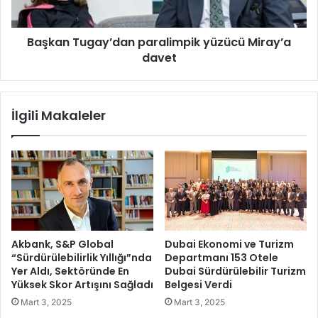
t
u
ü
g
t
Başkan Tugay’dan paralimpik yüzücü Miray’a
a
M
davet
y
e
’
r
d
k
a
İlgili Makaleler
e
n
z
p
i
a
Y
r
e
a
n
l
i
i
Y
m
e
p
Akbank, S&P Global
Dubai Ekonomi ve Turizm
t
i
“Sürdürülebilirlik Yıllığı”nda
Departmanı 153 Otele
e
k
Yer Aldı, Sektöründe En
Dubai Sürdürülebilir Turizm
n
y
Yüksek Skor Artışını Sağladı
Belgesi Verdi
e
ü
Mart 3, 2025
Mart 3, 2025
k
z