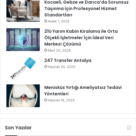
v
Kocaeli, Gebze ve Darıca’da Sorunsuz
u
Taşınma İçin Profesyonel Hizmet
r
Standartları
u
Aralık 1, 2025
l
21U Yarım Kabin Kiralama ile Orta
a
Ölçekli İşletmeler İçin İdeal Veri
r
Merkezi Çözümü
a
Mart 20, 2026
B
a
247 Transfer Antalya
ş
Haziran 25, 2025
l
a
d
Menisküs Yırtığı Ameliyatsız Tedavi
ı
Yöntemleri
Haziran 16, 2025
Son Yazılar