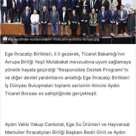
eib-aydinda-surdurulebilir-ihracatin-yolunu-aciyor.jpg
Ege İhracatçı Birlikleri, il il gezerek, Ticaret Bakanlığı’nın
Avrupa Birliği Yeşil Mutabakat mevzuatına uyum sağlamaya
yönelik hayata geçirdiği “Responsible Destek Programı”nı
ve diğer devlet yardımlarını anlattığı Ege İhracatçı Birlikleri
İş Dünyası Buluşmaları toplantı serisinin ikincisi Aydın
Ticaret Borsası ev sahipliğinde gerçekleşti.
Aydın Valisi Yakup Canbolat, Ege Su Ürünleri ve Hayvansal
Mamuller İhracatçıları Birliği Başkanı Bedri Girit ve Aydın