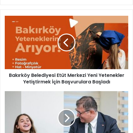
B
a
k
ı
r
k
ö
y
B
Bakırköy Belediyesi Etüt Merkezi Yeni Yetenekler
e
Yetiştirmek İçin Başvurulara Başladı
l
e
d
B
i
a
y
ş
e
k
s
a
i
n
E
T