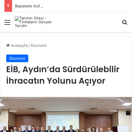
Başiskele Acil Çilingir Hizmeti İçin Doğru Adres Neresi?
Menü
A
Anasayfa
/
Ekonomi
Ekonomi
EİB, Aydın’da Sürdürülebilir
İhracatın Yolunu Açıyor