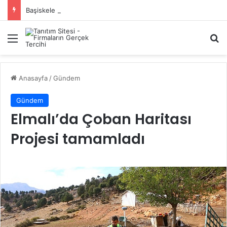
Başiskele Acil Çilingir Hizmeti İçin Doğru Adres Neresi?
Menü
A
Anasayfa
/
Gündem
Gündem
Elmalı’da Çoban Haritası
Projesi tamamladı