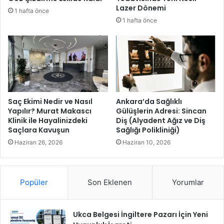
e
o
Lazer Dönemi
1 hafta önce
v
r
1 hafta önce
r
t
e
a
s
ğ
i
ı
S
o
o
l
r
d
u
u
Saç Ekimi Nedir ve Nasıl
Ankara’da Sağlıklı
n
Yapılır? Murat Makascı
Gülüşlerin Adresi: Sincan
Klinik ile Hayalinizdeki
Diş (Alyadent Ağız ve Diş
l
Saçlara Kavuşun
Sağlığı Polikliniği)
a
r
Haziran 26, 2026
Haziran 10, 2026
ı
v
e
Popüler
Son Eklenen
Yorumlar
Ç
ö
z
Ukca Belgesi İngiltere Pazarı İçin Yeni
ü