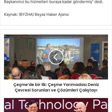
Başkanımız bu hizmetleri buraya kadar göndermiş” dedi.
Kaynak: (BYZHA) Beyaz Haber Ajansı
Ç
e
ş
m
e
’
d
e
b
Çeşme’de bir ilk: Çeşme Yarımadası Deniz
i
Çevresi Sorunları ve Çözümleri Çalıştayı
r
i
l
L
k
e
:
n