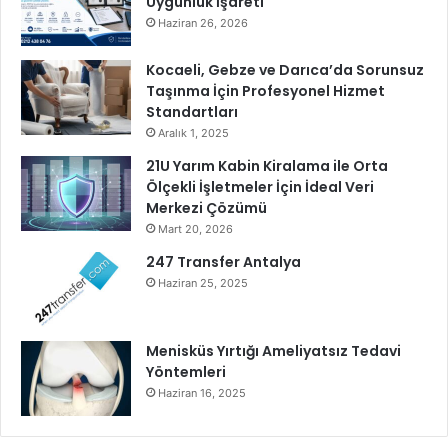
Uygunluk İşareti
m
l
Haziran 26, 2026
e
r
Kocaeli, Gebze ve Darıca’da Sorunsuz
i
Taşınma İçin Profesyonel Hizmet
Ç
Standartları
a
Aralık 1, 2025
l
21U Yarım Kabin Kiralama ile Orta
ı
Ölçekli İşletmeler İçin İdeal Veri
ş
Merkezi Çözümü
t
Mart 20, 2026
a
y
247 Transfer Antalya
ı
Haziran 25, 2025
Menisküs Yırtığı Ameliyatsız Tedavi
Yöntemleri
Haziran 16, 2025