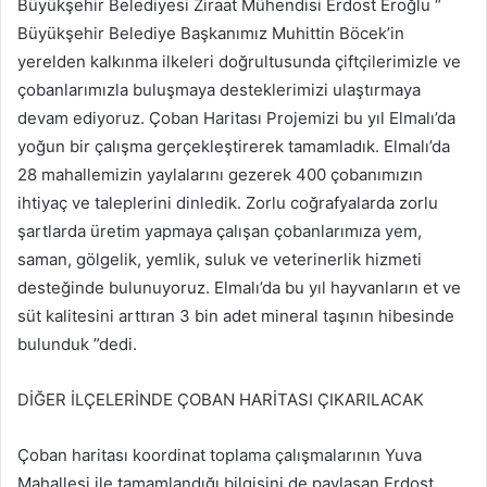
Büyükşehir Belediyesi Ziraat Mühendisi Erdost Eroğlu “
Büyükşehir Belediye Başkanımız Muhittin Böcek’in
yerelden kalkınma ilkeleri doğrultusunda çiftçilerimizle ve
çobanlarımızla buluşmaya desteklerimizi ulaştırmaya
devam ediyoruz. Çoban Haritası Projemizi bu yıl Elmalı’da
yoğun bir çalışma gerçekleştirerek tamamladık. Elmalı’da
28 mahallemizin yaylalarını gezerek 400 çobanımızın
ihtiyaç ve taleplerini dinledik. Zorlu coğrafyalarda zorlu
şartlarda üretim yapmaya çalışan çobanlarımıza yem,
saman, gölgelik, yemlik, suluk ve veterinerlik hizmeti
desteğinde bulunuyoruz. Elmalı’da bu yıl hayvanların et ve
süt kalitesini arttıran 3 bin adet mineral taşının hibesinde
bulunduk ”dedi.
DİĞER İLÇELERİNDE ÇOBAN HARİTASI ÇIKARILACAK
Çoban haritası koordinat toplama çalışmalarının Yuva
Mahallesi ile tamamlandığı bilgisini de paylaşan Erdost