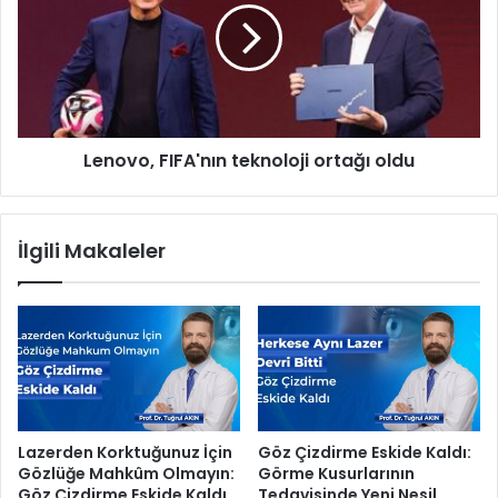
Ç
o
e
v
ş
o
m
,
e
F
Y
I
a
Lenovo, FIFA'nın teknoloji ortağı oldu
F
r
A
ı
'
m
n
İlgili Makaleler
a
ı
d
n
a
t
s
e
ı
k
D
n
e
o
n
l
i
o
Lazerden Korktuğunuz İçin
Göz Çizdirme Eskide Kaldı:
z
j
Gözlüğe Mahkûm Olmayın:
Görme Kusurlarının
Ç
i
Göz Çizdirme Eskide Kaldı
Tedavisinde Yeni Nesil