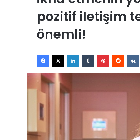
pozitif iletişim
önemli!
Facebook
X
LinkedIn
Tumblr
Pinterest
Reddit
VK