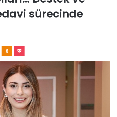
 tedavi sürecinde
ontakte
Odnoklassniki
Pocket