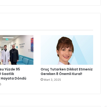
k
ş
e
h
i
r
'
d
e
n
S
ü
n
g
su Yüzde 95
Oruç Tutarken Dikkat Etmeniz
e
0 Saatlik
Gereken 8 Önemli Kural!
r
a Hayata Döndü
Mart 3, 2025
K
5
e
n
t
S
e