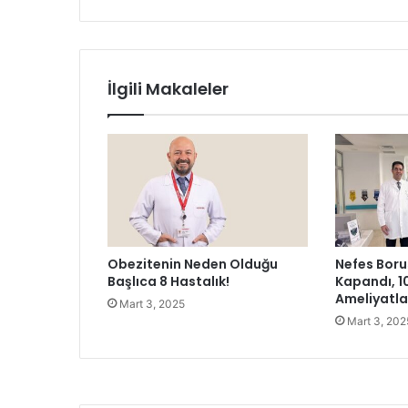
r
K
o
n
a
İlgili Makaleler
k
i
ç
i
n
k
o
n
t
Obezitenin Neden Olduğu
Nefes Boru
e
Başlıca 8 Hastalık!
Kapandı, 1
y
Ameliyatl
Mart 3, 2025
n
Mart 3, 202
e
r
h
a
r