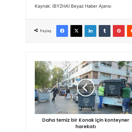
Kaynak: (BYZHA) Beyaz Haber Ajansı
Facebook
X
LinkedIn
Tumblr
Pinterest
Paylaş
D
a
h
a
t
e
m
i
z
Daha temiz bir Konak için konteyner
b
harekatı
i