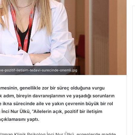
ve-pozitif-iletisim-tedavi-surecinde-onemli.jpg
mesinin, genellikle zor bir süreç olduğuna vurgu
k adım, bireyin davranışlarının ve yaşadığı sorunların
e ikna sürecinde aile ve yakın çevrenin büyük bir rol
nci Nur Ülkü, “Ailelerin açık, pozitif bir iletişim
çıklamasını yaptı.
zman Klinik Psikolog İnci Nur Ülkü, ergenlerde madde