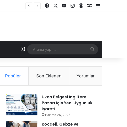
Facebook
X
YouTube
Instagram
Kayıt Ol
Rastgele Makale
Kenar Bölme
Rastgele Makale
Arama
yap
...
Popüler
Son Eklenen
Yorumlar
Ukca Belgesi İngiltere
Pazarı İçin Yeni Uygunluk
İşareti
Haziran 26, 2026
Kocaeli, Gebze ve