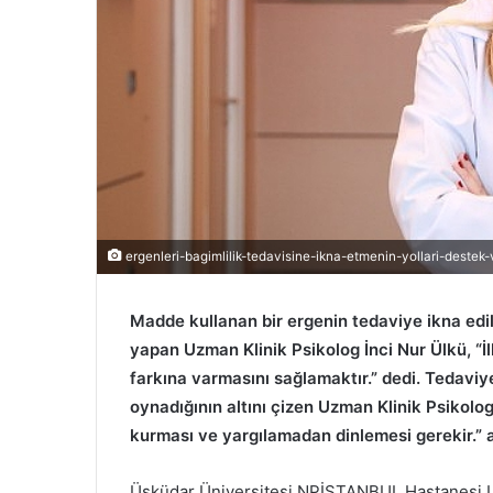
ergenleri-bagimlilik-tedavisine-ikna-etmenin-yollari-destek-
Madde kullanan bir ergenin tedaviye ikna edil
yapan Uzman Klinik Psikolog İnci Nur Ülkü, “İl
farkına varmasını sağlamaktır.” dedi. Tedaviy
oynadığının altını çizen Uzman Klinik Psikolog İ
kurması ve yargılamadan dinlemesi gerekir.” a
Üsküdar Üniversitesi NPİSTANBUL Hastanesi U