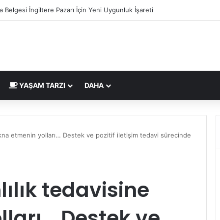
 Belgesi İngiltere Pazarı İçin Yeni Uygunluk İşareti
YAŞAM TARZI
DAHA
ikna etmenin yolları… Destek ve pozitif iletişim tedavi sürecinde
ılık tedavisine
lları… Destek ve