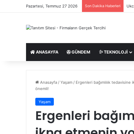
Pazartesi, Temmuz 27 2026
Son Dakika Haberleri
Ukca
ANASAYFA
GÜNDEM
TEKNOLOJI
Anasayfa
/
Yaşam
/
Ergenleri bağımlılık tedavisine 
önemli!
Yaşam
Ergenleri bağıml
ikna etmenin yo