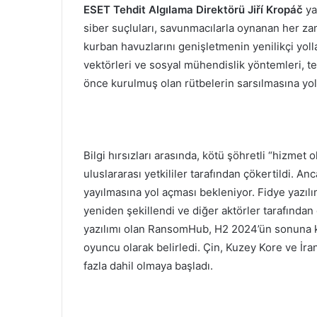
ESET Tehdit Algılama Direktörü Jiří Kropáč
ya
siber suçluları, savunmacılarla oynanan her za
kurban havuzlarını genişletmenin yenilikçi yoll
vektörleri ve sosyal mühendislik yöntemleri, t
önce kurulmuş olan rütbelerin sarsılmasına yol
Bilgi hırsızları arasında, kötü şöhretli “hizmet 
uluslararası yetkililer tarafından çökertildi. A
yayılmasına yol açması bekleniyor. Fidye yazılım
yeniden şekillendi ve diğer aktörler tarafından 
yazılımı olan RansomHub, H2 2024’ün sonuna ka
oyuncu olarak belirledi. Çin, Kuzey Kore ve İran
fazla dahil olmaya başladı.