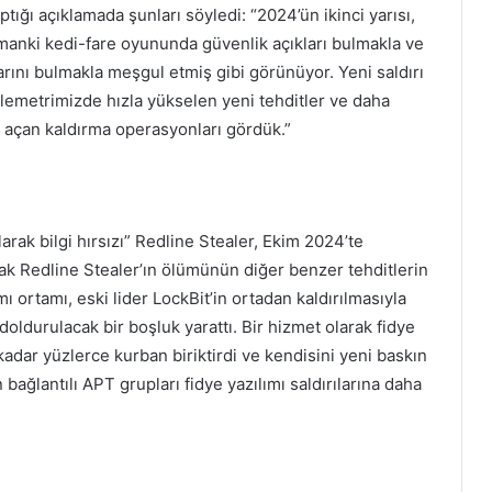
ptığı açıklamada şunları söyledi: “2024’ün ikinci yarısı,
manki kedi-fare oyununda güvenlik açıkları bulmakla ve
arını bulmakla meşgul etmiş gibi görünüyor. Yeni saldırı
elemetrimizde hızla yükselen yeni tehditler ve daha
 açan kaldırma operasyonları gördük.”
olarak bilgi hırsızı” Redline Stealer, Ekim 2024’te
ncak Redline Stealer’ın ölümünün diğer benzer tehditlerin
ı ortamı, eski lider LockBit’in ortadan kaldırılmasıyla
doldurulacak bir boşluk yarattı. Bir hizmet olarak fidye
dar yüzlerce kurban biriktirdi ve kendisini yeni baskın
 bağlantılı APT grupları fidye yazılımı saldırılarına daha