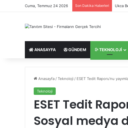
Cuma, Temmuz 24 2026
Son Dakika Haberleri
Ukca Be
ANASAYFA
GÜNDEM
TEKNOLOJI
Anasayfa
/
Teknoloji
/
ESET Tedit Raporu’nu yayımla
Teknoloji
ESET Tedit Rapo
Sosyal medya 