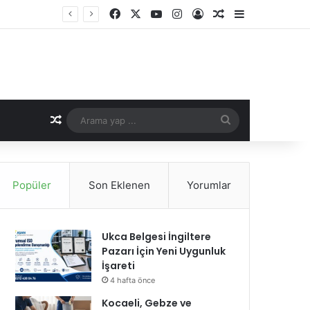
Facebook
X
YouTube
Instagram
Kayıt Ol
Rastgele Makale
Kenar Bölme
Rastgele Makale
Arama
yap
...
Popüler
Son Eklenen
Yorumlar
Ukca Belgesi İngiltere
Pazarı İçin Yeni Uygunluk
İşareti
4 hafta önce
Kocaeli, Gebze ve