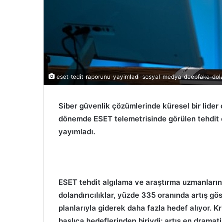
eset-tedit-raporunu-yayimladi-sosyal-medya-deepfake-doland
Siber güvenlik çözümlerinde küresel bir lider
dönemde ESET telemetrisinde görülen tehdit o
yayımladı.
ESET tehdit algılama ve araştırma uzmanların
dolandırıcılıklar, yüzde 335 oranında artış gös
planlarıyla giderek daha fazla hedef alıyor. Kr
başlıca hedeflerinden biriydi; artış en dramati