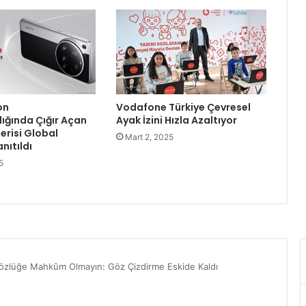
l
a
r
l
a
ç
o
on
Vodafone Türkiye Çevresel
k
lığında Çığır Açan
Ayak İzini Hızla Azaltıyor
ö
erisi Global
Mart 2, 2025
z
nıtıldı
e
5
l
k
u
t
l
a
m
a