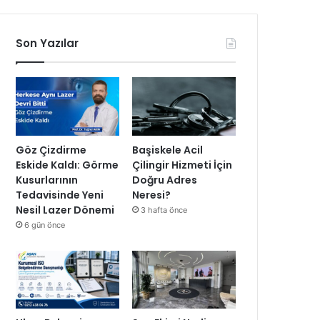
Son Yazılar
Göz Çizdirme
Başiskele Acil
Eskide Kaldı: Görme
Çilingir Hizmeti İçin
Kusurlarının
Doğru Adres
Tedavisinde Yeni
Neresi?
Nesil Lazer Dönemi
3 hafta önce
6 gün önce