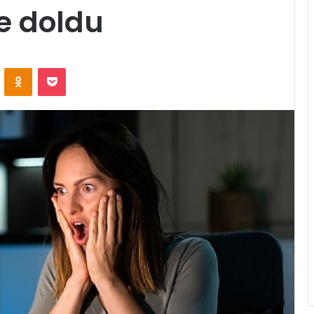
le doldu
ontakte
Odnoklassniki
Pocket