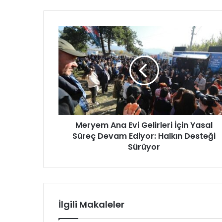
M
e
r
y
e
m
A
n
a
Meryem Ana Evi Gelirleri İçin Yasal
E
Süreç Devam Ediyor: Halkın Desteği
v
i
Sürüyor
G
e
l
i
r
İlgili Makaleler
l
e