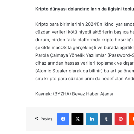
Kripto dünyası dolandırıcıların da ilgisini top
Kripto para birimlerinin 2024’ün ikinci yarısınd
cüzdan verileri kötü niyetli aktörlerin başlıca 
durum, birden fazla platformda kripto hırsızlığı 
şekilde macOS’ta gerçekleşti ve burada ağırlıklı
Parola Çalmaya Yönelik Yazılımlar (Password-Ste
cihazlarından hassas verileri toplamak ve dışa
(Atomic Stealer olarak da bilinir) bu artışa öne
sıra kripto para cüzdanlarını da hedef alan Andr
Kaynak: (BYZHA) Beyaz Haber Ajansı
Facebook
X
LinkedIn
Tumblr
Pinterest
Paylaş