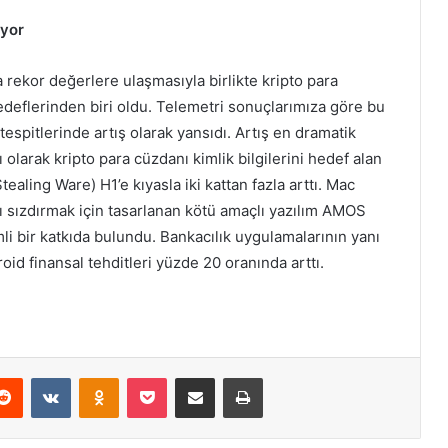
luyor
a rekor değerlere ulaşmasıyla birlikte kripto para
hedeflerinden biri oldu. Telemetri sonuçlarımıza göre bu
tespitlerinde artış olarak yansıdı. Artış en dramatik
 olarak kripto para cüzdanı kimlik bilgilerini hedef alan
aling Ware) H1’e kıyasla iki kattan fazla arttı. Mac
rı sızdırmak için tasarlanan kötü amaçlı yazılım AMOS
mli bir katkıda bulundu. Bankacılık uygulamalarının yanı
oid finansal tehditleri yüzde 20 oranında arttı.
Reddit
VKontakte
Odnoklassniki
Pocket
E-Posta ile paylaş
Yazdır