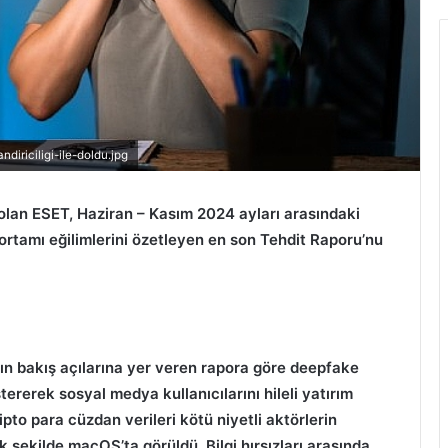
iriciligi-ile-doldu.jpg
 olan ESET, Haziran – Kasım 2024 ayları arasındaki
rtamı eğilimlerini özetleyen en son Tehdit Raporu’nu
ın bakış açılarına yer veren rapora göre deepfake
tererek sosyal medya kullanıcılarını hileli yatırım
ipto para cüzdan verileri kötü niyetli aktörlerin
k şekilde macOS’ta görüldü. Bilgi hırsızları arasında,