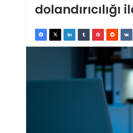
dolandırıcılığı i
Facebook
X
LinkedIn
Tumblr
Pinterest
Reddit
VK