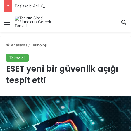
Başiskele Acil Çilingir Hizmeti İçin Doğru Adres Neresi?
Menü
A
Anasayfa
/
Teknoloji
Teknoloji
ESET yeni bir güvenlik açığı
tespit etti