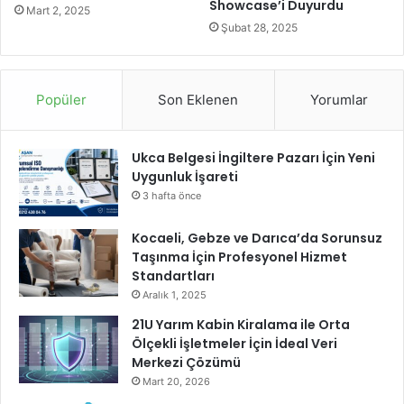
Showcase’i Duyurdu
n
Mart 2, 2025
ç
Şubat 28, 2025
l
a
r
Popüler
Son Eklenen
Yorumlar
ı
Ukca Belgesi İngiltere Pazarı İçin Yeni
Uygunluk İşareti
3 hafta önce
Kocaeli, Gebze ve Darıca’da Sorunsuz
Taşınma İçin Profesyonel Hizmet
Standartları
Aralık 1, 2025
21U Yarım Kabin Kiralama ile Orta
Ölçekli İşletmeler İçin İdeal Veri
Merkezi Çözümü
Mart 20, 2026