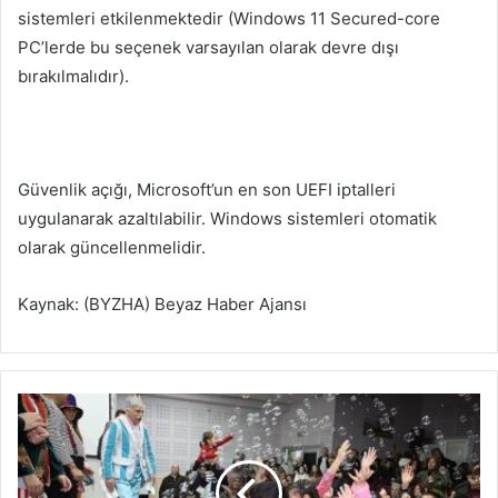
sistemleri etkilenmektedir (Windows 11 Secured-core
PC’lerde bu seçenek varsayılan olarak devre dışı
bırakılmalıdır).
Güvenlik açığı, Microsoft’un en son UEFI iptalleri
uygulanarak azaltılabilir. Windows sistemleri otomatik
olarak güncellenmelidir.
Kaynak: (BYZHA) Beyaz Haber Ajansı
K
a
r
t