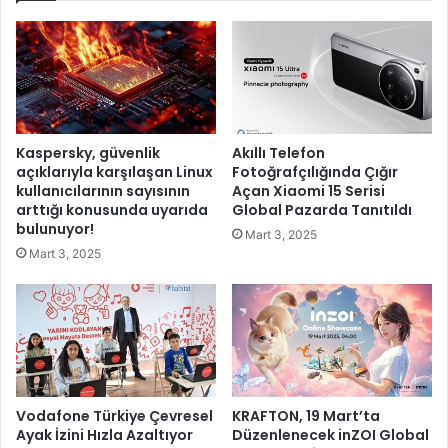
n
ı
ı
’
n
d
a
k
o
Kaspersky, güvenlik
Akıllı Telefon
n
açıklarıyla karşılaşan Linux
Fotoğrafçılığında Çığır
u
kullanıcılarının sayısının
Açan Xiaomi 15 Serisi
T
arttığı konusunda uyarıda
Global Pazarda Tanıtıldı
ü
bulunuyor!
Mart 3, 2025
r
Mart 3, 2025
k
l
e
r
v
e
i
Vodafone Türkiye Çevresel
KRAFTON, 19 Mart’ta
n
Ayak İzini Hızla Azaltıyor
Düzenlenecek inZOI Global
a