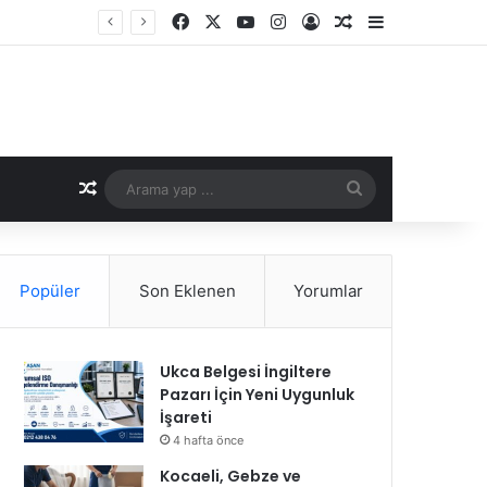
Facebook
X
YouTube
Instagram
Kayıt Ol
Rastgele Makale
Kenar Bölme
Rastgele Makale
Arama
yap
...
Popüler
Son Eklenen
Yorumlar
Ukca Belgesi İngiltere
Pazarı İçin Yeni Uygunluk
İşareti
4 hafta önce
Kocaeli, Gebze ve