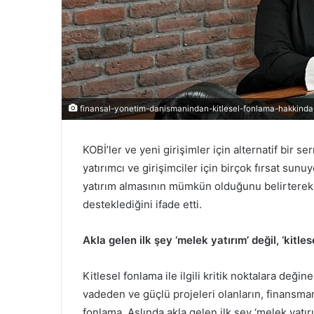
finansal-yonetim-danismanindan-kitlesel-fonlama-hakkinda-k
KOBİ’ler ve yeni girişimler için alternatif bir 
yatırımcı ve girişimciler için birçok fırsat sun
yatırım almasının mümkün olduğunu belirterek, k
desteklediğini ifade etti.
Akla gelen ilk şey ‘melek yatırım’ değil, ‘kitle
Kitlesel fonlama ile ilgili kritik noktalara deği
vadeden ve güçlü projeleri olanların, finansman 
fonlama. Aslında akla gelen ilk şey ‘melek yatır