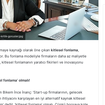
ritik-gorusler.jpg
sermaye kaynağı olarak öne çıkan
kitlesel fonlama
,
uyor. Bu fonlama modeliyle firmaların daha az maliyetle
itlesel fonlamanın yaratıcı fikirleri ve inovasyonu
sel fonlama’ olmalı!
nen Bikem İnce İnanç: ‘Start-up firmalarının, gelecek
ihtiyacını karşılayan en iyi alternatif kaynak kitlesel
ım’ değil, ‘kitlesel fonlama’ olmalı. Çünkü borsaya kote