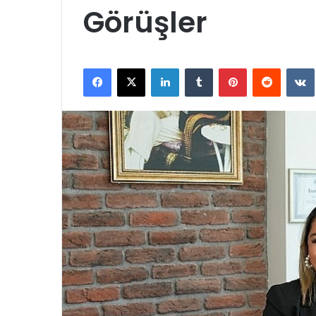
Görüşler
Facebook
X
LinkedIn
Tumblr
Pinterest
Reddit
VK