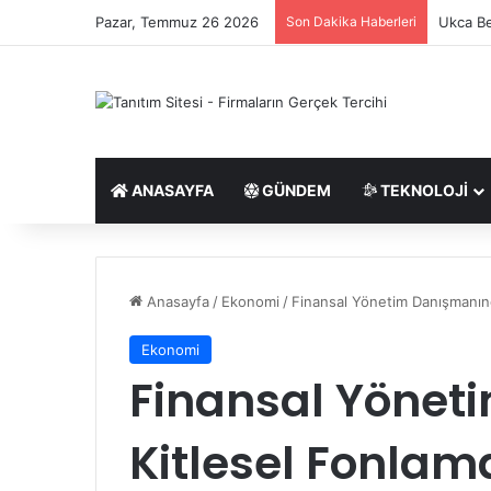
Pazar, Temmuz 26 2026
Son Dakika Haberleri
Ukca Be
ANASAYFA
GÜNDEM
TEKNOLOJI
Anasayfa
/
Ekonomi
/
Finansal Yönetim Danışmanınd
Ekonomi
Finansal Yöne
Kitlesel Fonlam