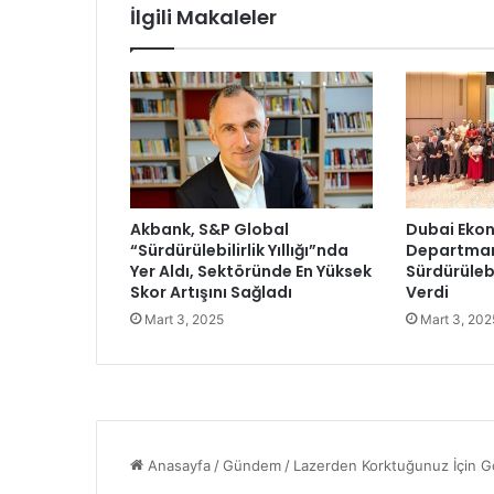
ü
İlgili Makaleler
f
r
e
z
e
s
i
n
d
Akbank, S&P Global
Dubai Ekon
e
“Sürdürülebilirlik Yıllığı”nda
Departmanı
i
Yer Aldı, Sektöründe En Yüksek
Sürdürülebi
l
Skor Artışını Sağladı
Verdi
e
Mart 3, 2025
Mart 3, 202
r
l
e
m
e
y
ü
z