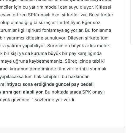
ciler için bu yatırım modeli can suyu oluyor. Kitlesel
vam ettiren SPK onaylı özel şirketler var. Bu şirketler
olup olmadığı gibi süreçler ilerletiliyor. Eğer söz
urumlar ilgili şirketi fonlamaya açıyorlar. Bu fonlanma
ir yatırımcı kitlesine sunuluyor. Dileyen şirkete tüm
sonra yatırım yapabiliyor. Sürecin en büyük artısı melek
tek bir kişi ya da kuruma büyük bir pay karşılığında
ermaye uğruna kaybetmemeniz. Süreç içinde tabi ki
 aracı kurumun denetiminde tüm verilerinizi sunmak
apılacaksa tüm hak sahipleri bu hakkından
ım ihtiyacı sona erdiğinde güncel pay bedeli
rını geri alabiliyor.
Bu noktada arada SPK onaylı
 büyük güvence. “ sözlerine yer verdi.