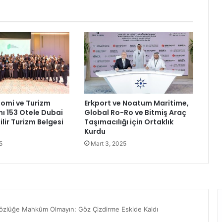
l
ı
l
a
r
ı
A
n
t
a
omi ve Turizm
Erkport ve Noatum Maritime,
l
 153 Otele Dubai
Global Ro-Ro ve Bitmiş Araç
y
lir Turizm Belgesi
Taşımacılığı için Ortaklık
a
Kurdu
’
5
Mart 3, 2025
d
a