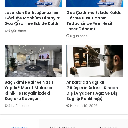
n
L
Lazerden Korktuğunuz İçin
Göz Çizdirme Eskide Kaldı:
i
Gözlüğe Mahkûm Olmayın:
Görme Kusurlarının
s
Göz Çizdirme Eskide Kaldı
Tedavisinde Yeni Nesil
a
Lazer Dönemi
6 gün önce
n
6 gün önce
s
v
e
L
i
s
a
n
Saç Ekimi Nedir ve Nasıl
Ankara’da Sağlıklı
s
Yapılır? Murat Makascı
Gülüşlerin Adresi: Sincan
Klinik ile Hayalinizdeki
Diş (Alyadent Ağız ve Diş
ü
Saçlara Kavuşun
Sağlığı Polikliniği)
s
t
4 hafta önce
Haziran 10, 2026
ü
Ö
ğ