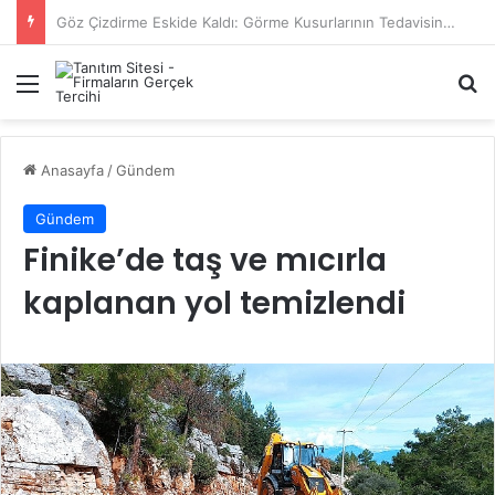
Başiskele Acil Çilingir Hizmeti İçin Doğru Adres Neresi?
Menü
A
Anasayfa
/
Gündem
Gündem
Finike’de taş ve mıcırla
kaplanan yol temizlendi