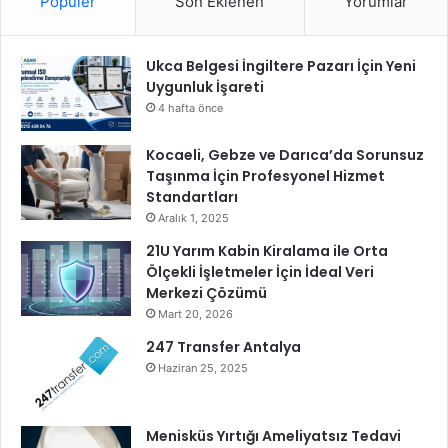
Popüler
Son Eklenen
Yorumlar
r
e
n
Ukca Belgesi İngiltere Pazarı İçin Yeni
c
Uygunluk İşareti
i
l
4 hafta önce
e
r
Kocaeli, Gebze ve Darıca’da Sorunsuz
i
Taşınma İçin Profesyonel Hizmet
İ
Standartları
ç
Aralık 1, 2025
i
21U Yarım Kabin Kiralama ile Orta
n
Ölçekli İşletmeler İçin İdeal Veri
B
Merkezi Çözümü
i
Mart 20, 2026
l
i
247 Transfer Antalya
m
Haziran 25, 2025
A
t
l
Menisküs Yırtığı Ameliyatsız Tedavi
a