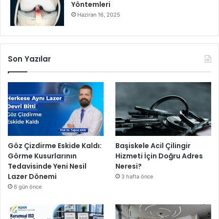
Yöntemleri
s
Haziran 16, 2025
ı
K
a
m
Son Yazılar
p
ı
Göz Çizdirme Eskide Kaldı:
Başiskele Acil Çilingir
Görme Kusurlarının
Hizmeti İçin Doğru Adres
Tedavisinde Yeni Nesil
Neresi?
Lazer Dönemi
3 hafta önce
6 gün önce