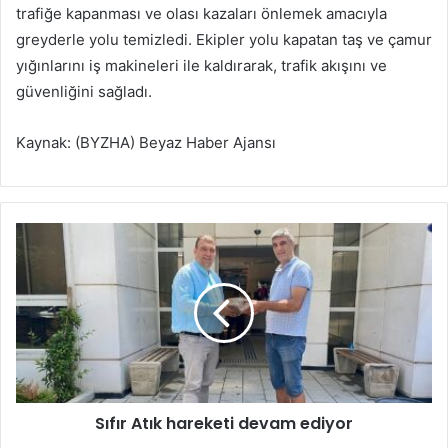
trafiğe kapanması ve olası kazaları önlemek amacıyla
greyderle yolu temizledi. Ekipler yolu kapatan taş ve çamur
yığınlarını iş makineleri ile kaldırarak, trafik akışını ve
güvenliğini sağladı.
Kaynak: (BYZHA) Beyaz Haber Ajansı
S
ı
f
ı
r
A
t
ı
k
Sıfır Atık hareketi devam ediyor
h
a