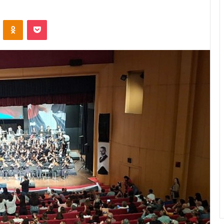
ontakte
Odnoklassniki
Pocket