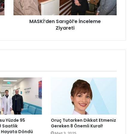
d
e
n
MASKİ’den Sarıgöl’e İnceleme
S
Ziyareti
a
r
ı
g
ö
l
’
e
İ
n
c
e
l
e
m
su Yüzde 95
Oruç Tutarken Dikkat Etmeniz
e
0 Saatlik
Gereken 8 Önemli Kural!
Z
a Hayata Döndü
Mart 3, 2025