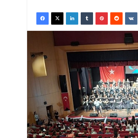
Facebook
X
LinkedIn
Tumblr
Pinterest
Reddit
VK