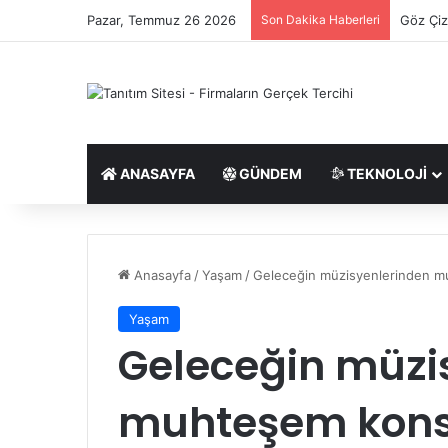
Pazar, Temmuz 26 2026
Son Dakika Haberleri
Başiske
ANASAYFA
GÜNDEM
TEKNOLOJI
Anasayfa
/
Yaşam
/
Geleceğin müzisyenlerinden 
Yaşam
Geleceğin müzi
muhteşem kons