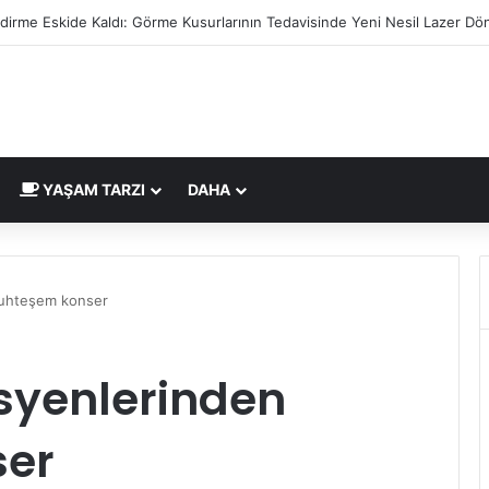
le Acil Çilingir Hizmeti İçin Doğru Adres Neresi?
YAŞAM TARZI
DAHA
muhteşem konser
syenlerinden
er