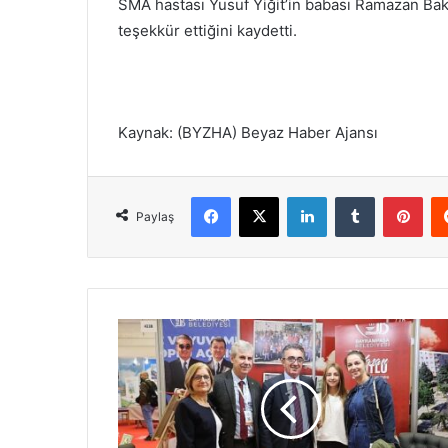
SMA hastası Yusuf Yiğit’in babası Ramazan Bakı
teşekkür ettiğini kaydetti.
Kaynak: (BYZHA) Beyaz Haber Ajansı
Facebook
X
LinkedIn
Tumblr
Pinterest
Paylaş
B
a
y
r
a
m