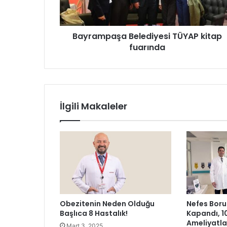
p
a
ş
Bayrampaşa Belediyesi TÜYAP kitap
a
fuarında
B
e
l
e
d
i
İlgili Makaleler
y
e
s
i
T
Ü
Y
A
P
Obezitenin Neden Olduğu
Nefes Boru
k
Başlıca 8 Hastalık!
Kapandı, 1
i
Ameliyatl
Mart 3, 2025