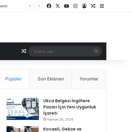
Facebook
X
YouTube
Instagram
Kayıt Ol
Rastgele Makale
Kenar Bölme
Rastgele Makale
Arama
yap
...
Popüler
Son Eklenen
Yorumlar
Ukca Belgesi İngiltere
Pazarı İçin Yeni Uygunluk
İşareti
Haziran 26, 2026
Kocaeli, Gebze ve