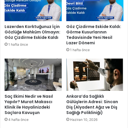
a
i
z
'
a
n
s
i
Lazerden Korktuğunuz İçin
Göz Çizdirme Eskide Kaldı:
ı
n
Gözlüğe Mahkûm Olmayın:
Görme Kusurlarının
n
y
Göz Çizdirme Eskide Kaldı
Tedavisinde Yeni Nesil
ı
ü
Lazer Dönemi
1 hafta önce
A
z
1 hafta önce
ç
d
t
e
ı
7
8
'
i
t
a
Saç Ekimi Nedir ve Nasıl
Ankara’da Sağlıklı
Yapılır? Murat Makascı
Gülüşlerin Adresi: Sincan
m
Klinik ile Hayalinizdeki
Diş (Alyadent Ağız ve Diş
a
Saçlara Kavuşun
Sağlığı Polikliniği)
m
4 hafta önce
Haziran 10, 2026