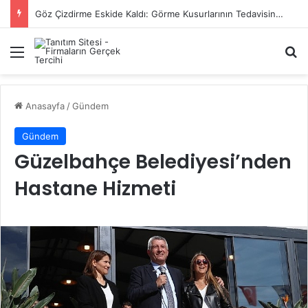
Başiskele Acil Çilingir Hizmeti İçin Doğru Adres Neresi?
Menü
A
Anasayfa
/
Gündem
Gündem
Güzelbahçe Belediyesi’nden
Hastane Hizmeti