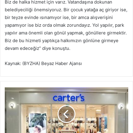
Biz de halka hizmet için varız. Vatandaşına dokunan
belediyeciliği önemsiyoruz. Bir çocuk yatağa aç giriyor ise,
bir teyze evinde ısınamıyor ise, bir amca alışverişini
yapamıyor ise biz orda olmak zorundayız. Yol yapılır, park
yapılır ama önemli olan gönül yapmak, gönüllere girmektir.
Biz de bu hizmeti yaptıkça halkımızın gönlüne girmeye
devam edeceğiz” diye konuştu.
Kaynak: (BYZHA) Beyaz Haber Ajansı
C
a
r
t
e
r
’