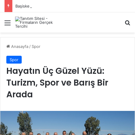
Başiskele Acil Çilingir Hizmeti İçin Doğru Adres Neresi?
Menü
A
Anasayfa
/
Spor
Spor
Hayatın Üç Güzel Yüzü:
Turizm, Spor ve Barış Bir
Arada