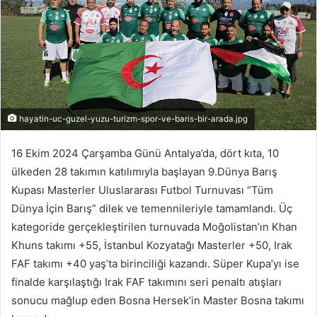
hayatin-uc-guzel-yuzu-turizm-spor-ve-baris-bir-arada.jpg
16 Ekim 2024 Çarşamba Günü Antalya’da, dört kıta, 10
ülkeden 28 takımın katılımıyla başlayan 9.Dünya Barış
Kupası Masterler Uluslararası Futbol Turnuvası “Tüm
Dünya İçin Barış” dilek ve temennileriyle tamamlandı. Üç
kategoride gerçekleştirilen turnuvada Moğolistan’ın Khan
Khuns takımı +55, İstanbul Kozyatağı Masterler +50, Irak
FAF takımı +40 yaş’ta birinciliği kazandı. Süper Kupa’yı ise
finalde karşılaştığı Irak FAF takımını seri penaltı atışları
sonucu mağlup eden Bosna Hersek’in Master Bosna takımı