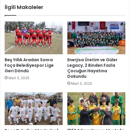
D
h
İlgili Makaleler
u
d
m
a
a
m
n
P
v
r
e
o
E
j
k
e
i
l
Beş Yıllık Aradan Sonra
Enerjisa Üretim ve Güler
n
e
Foça Belediyespor Lige
Legacy, 2 Binden Fazla
B
r
Geri Döndü
Çocuğun Hayatına
e
i
Dokundu
Mart 3, 2025
r
G
Mart 3, 2025
i
ö
l
z
i
D
l
o
e
l
K
d
u
u
t
r