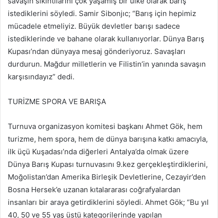
savaşın sıkıntılarını çok yaşamış bir ülke olarak barış
istediklerini söyledi. Samir Sibonjıc; “Barış için hepimiz
mücadele etmeliyiz. Büyük devletler barışı sadece
istediklerinde ve bahane olarak kullanıyorlar. Dünya Barış
Kupası’ndan dünyaya mesaj gönderiyoruz. Savaşları
durdurun. Mağdur milletlerin ve Filistin’in yanında savaşın
karşısındayız” dedi.
TURİZME SPORA VE BARIŞA
Turnuva organizasyon komitesi başkanı Ahmet Gök, hem
turizme, hem spora, hem de dünya barışına katkı amacıyla,
ilk üçü Kuşadası’nda diğerleri Antalya’da olmak üzere
Dünya Barış Kupası turnuvasını 9.kez gerçekleştirdiklerini,
Moğolistan’dan Amerika Birleşik Devletlerine, Cezayir’den
Bosna Hersek’e uzanan kıtalararası coğrafyalardan
insanları bir araya getirdiklerini söyledi. Ahmet Gök; “Bu yıl
40, 50 ve 55 yaş üstü kategorilerinde yapılan