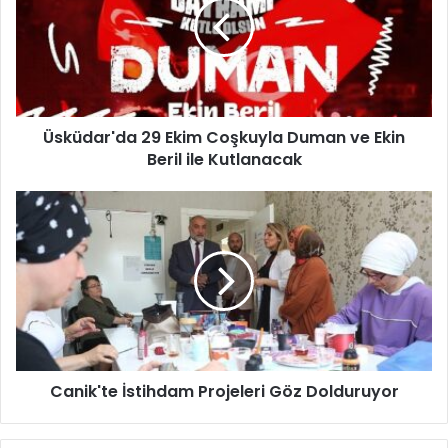
ü
d
a
r
'
d
Üsküdar'da 29 Ekim Coşkuyla Duman ve Ekin
a
Beril ile Kutlanacak
2
9
E
C
k
a
i
n
m
i
C
k
o
'
ş
t
k
e
u
İ
y
Canik'te İstihdam Projeleri Göz Dolduruyor
s
l
t
a
i