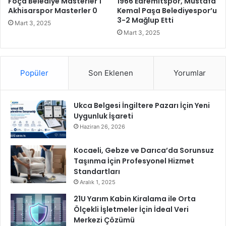
Foça Belediye Masterler 1
1966 Edremitspor, Mustafa
l
Akhisarspor Masterler 0
Kemal Paşa Belediyespor’u
u
3-2 Mağlup Etti
a
y
Mart 3, 2025
n
o
Mart 3, 2025
a
r
c
a
Popüler
Son Eklenen
Yorumlar
k
Ukca Belgesi İngiltere Pazarı İçin Yeni
Uygunluk İşareti
Haziran 26, 2026
Kocaeli, Gebze ve Darıca’da Sorunsuz
Taşınma İçin Profesyonel Hizmet
Standartları
Aralık 1, 2025
21U Yarım Kabin Kiralama ile Orta
Ölçekli İşletmeler İçin İdeal Veri
Merkezi Çözümü