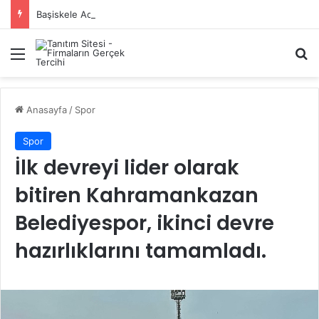
Başiskele Acil Çilingir Hizmeti İçin Doğru Adres Neresi?
Menü
A
Anasayfa
/
Spor
Spor
İlk devreyi lider olarak
bitiren Kahramankazan
Belediyespor, ikinci devre
hazırlıklarını tamamladı.