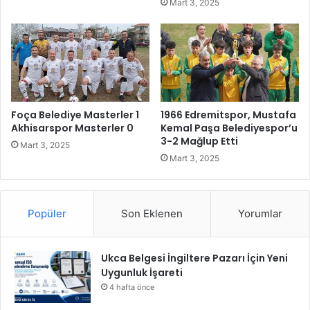
Mart 3, 2025
ı
e
l
t
ı
i
y
m
o
i
r
n
d
e
Foça Belediye Masterler 1
1966 Edremitspor, Mustafa
Akhisarspor Masterler 0
Kemal Paşa Belediyespor’u
3-2 Mağlup Etti
Mart 3, 2025
Mart 3, 2025
Popüler
Son Eklenen
Yorumlar
Ukca Belgesi İngiltere Pazarı İçin Yeni
Uygunluk İşareti
4 hafta önce