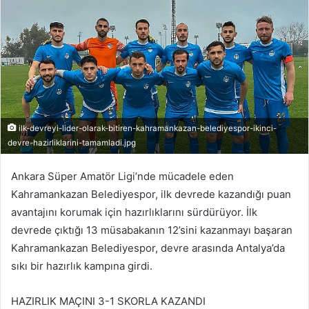
ilk-devreyi-lider-olarak-bitiren-kahramankazan-belediyespor-ikinci-
devre-hazirliklarini-tamamladi.jpg
Ankara Süper Amatör Ligi’nde mücadele eden
Kahramankazan Belediyespor, ilk devrede kazandığı puan
avantajını korumak için hazırlıklarını sürdürüyor. İlk
devrede çıktığı 13 müsabakanın 12’sini kazanmayı başaran
Kahramankazan Belediyespor, devre arasında Antalya’da
sıkı bir hazırlık kampına girdi.
HAZIRLIK MAÇINI 3-1 SKORLA KAZANDI