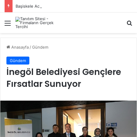
Başiskele Acil Çilingir Hizmeti İçin Doğru Adres Neresi?
Menü
A
Anasayfa
/
Gündem
Gündem
İnegöl Belediyesi Gençlere
Fırsatlar Sunuyor