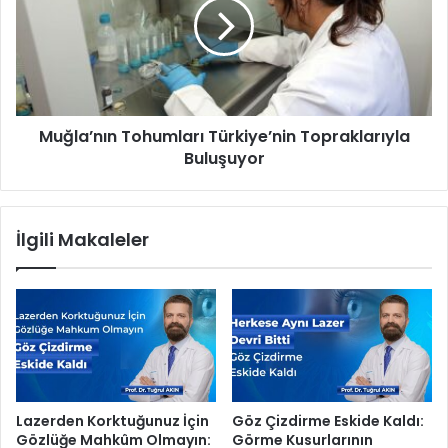
a
l
t
a
F
’
e
n
s
ı
t
n
i
Muğla’nın Tohumları Türkiye’nin Topraklarıyla
T
v
Buluşuyor
o
a
h
l
u
i
m
İlgili Makaleler
İ
l
ç
a
i
r
n
ı
G
T
e
ü
r
r
i
k
S
i
Lazerden Korktuğunuz İçin
Göz Çizdirme Eskide Kaldı:
a
y
Gözlüğe Mahkûm Olmayın:
Görme Kusurlarının