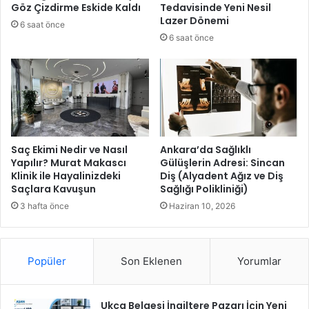
y
e
Göz Çizdirme Eskide Kaldı
Tedavisinde Yeni Nesil
ı
’
Lazer Dönemi
6 saat önce
m
n
6 saat önce
B
i
a
n
ş
T
l
o
a
p
d
r
ı
a
k
Saç Ekimi Nedir ve Nasıl
Ankara’da Sağlıklı
l
Yapılır? Murat Makascı
Gülüşlerin Adresi: Sincan
Klinik ile Hayalinizdeki
Diş (Alyadent Ağız ve Diş
a
Saçlara Kavuşun
Sağlığı Polikliniği)
r
ı
3 hafta önce
Haziran 10, 2026
y
l
a
Popüler
Son Eklenen
Yorumlar
B
u
l
Ukca Belgesi İngiltere Pazarı İçin Yeni
u