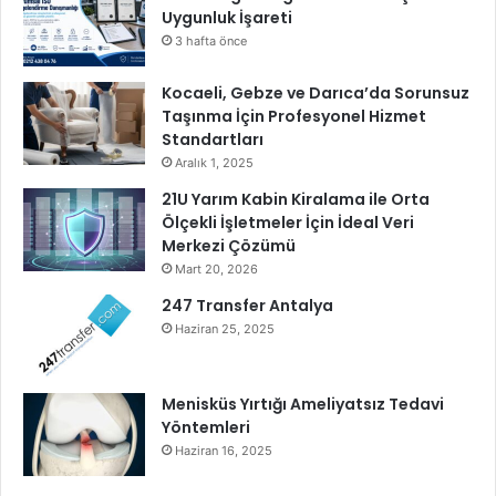
Uygunluk İşareti
ş
u
3 hafta önce
y
o
Kocaeli, Gebze ve Darıca’da Sorunsuz
r
Taşınma İçin Profesyonel Hizmet
Standartları
Aralık 1, 2025
21U Yarım Kabin Kiralama ile Orta
Ölçekli İşletmeler İçin İdeal Veri
Merkezi Çözümü
Mart 20, 2026
247 Transfer Antalya
Haziran 25, 2025
Menisküs Yırtığı Ameliyatsız Tedavi
Yöntemleri
Haziran 16, 2025