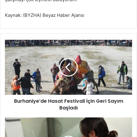
Kaynak: (BYZHA) Beyaz Haber Ajansı
B
u
r
h
a
n
i
y
e
Burhaniye’de Hasat Festivali İçin Geri Sayım
’
Başladı
d
e
H
M
a
u
s
ğ