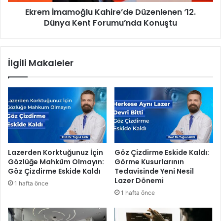
l
m
Ekrem İmamoğlu Kahire’de Düzenlenen ‘12.
y
o
ö
Dünya Kent Forumu’nda Konuştu
ğ
n
l
e
u
t
K
İlgili Makaleler
i
a
m
h
i
i
n
r
i
e
a
’
ğ
d
ı
e
r
D
Lazerden Korktuğunuz İçin
Göz Çizdirme Eskide Kaldı:
l
ü
Gözlüğe Mahkûm Olmayın:
Görme Kusurlarının
a
z
Göz Çizdirme Eskide Kaldı
Tedavisinde Yeni Nesil
d
e
Lazer Dönemi
1 hafta önce
ı
n
1 hafta önce
l
e
n