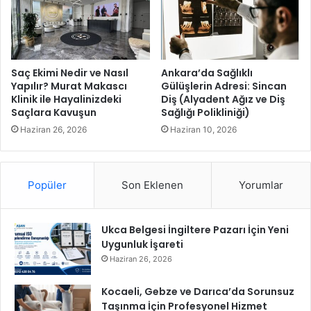
e
n
‘
1
2
Saç Ekimi Nedir ve Nasıl
Ankara’da Sağlıklı
.
Yapılır? Murat Makascı
Gülüşlerin Adresi: Sincan
Klinik ile Hayalinizdeki
Diş (Alyadent Ağız ve Diş
D
Saçlara Kavuşun
Sağlığı Polikliniği)
ü
n
Haziran 26, 2026
Haziran 10, 2026
y
a
K
Popüler
Son Eklenen
Yorumlar
e
n
t
Ukca Belgesi İngiltere Pazarı İçin Yeni
F
Uygunluk İşareti
o
r
Haziran 26, 2026
u
m
Kocaeli, Gebze ve Darıca’da Sorunsuz
u
Taşınma İçin Profesyonel Hizmet