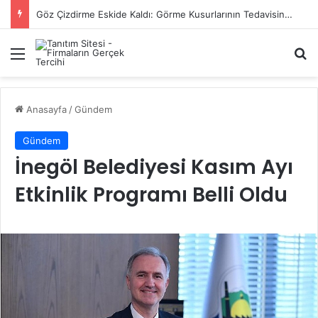
Başiskele Acil Çilingir Hizmeti İçin Doğru Adres Neresi?
Menü
A
Anasayfa
/
Gündem
Gündem
İnegöl Belediyesi Kasım Ayı
Etkinlik Programı Belli Oldu