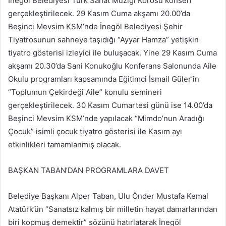
İnegöl Belediyesi Türk Sanat Müziği Korosu konseri
gerçekleştirilecek. 29 Kasım Cuma akşamı 20.00’da
Beşinci Mevsim KSM’nde İnegöl Belediyesi Şehir
Tiyatrosunun sahneye taşıdığı “Ayyar Hamza” yetişkin
tiyatro gösterisi izleyici ile buluşacak. Yine 29 Kasım Cuma
akşamı 20.30’da Sani Konukoğlu Konferans Salonunda Aile
Okulu programları kapsamında Eğitimci İsmail Güler’in
“Toplumun Çekirdeği Aile” konulu semineri
gerçekleştirilecek. 30 Kasım Cumartesi günü ise 14.00’da
Beşinci Mevsim KSM’nde yapılacak “Mimdo’nun Aradığı
Çocuk” isimli çocuk tiyatro gösterisi ile Kasım ayı
etkinlikleri tamamlanmış olacak.
BAŞKAN TABAN’DAN PROGRAMLARA DAVET
Belediye Başkanı Alper Taban, Ulu Önder Mustafa Kemal
Atatürk’ün “Sanatsız kalmış bir milletin hayat damarlarından
biri kopmuş demektir” sözünü hatırlatarak İnegöl