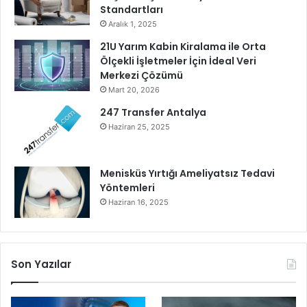
’
Standartları
n
Aralık 1, 2025
d
21U Yarım Kabin Kiralama ile Orta
a
Ölçekli İşletmeler İçin İdeal Veri
K
Merkezi Çözümü
o
Mart 20, 2026
n
u
247 Transfer Antalya
ş
Haziran 25, 2025
t
u
Menisküs Yırtığı Ameliyatsız Tedavi
Yöntemleri
Haziran 16, 2025
Son Yazılar