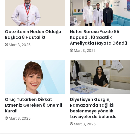
e
e
p
l
l
e
e
d
r
i
Obezitenin Neden Olduğu
Nefes Borusu Yüzde 95
i
y
Başlıca 8 Hastalık!
Kapandı, 10 Saatlik
n
e
Ameliyatla Hayata Döndü
Mart 3, 2025
i
s
Mart 3, 2025
D
i
i
Ş
n
e
l
h
e
i
d
r
i
T
i
Oruç Tutarken Dikkat
Diyetisyen Gargin,
y
Etmeniz Gereken 8 Önemli
Ramazan’da sağlıklı
a
Kural!
beslenmeye yönelik
tavsiyelerde bulundu
t
Mart 3, 2025
r
Mart 3, 2025
o