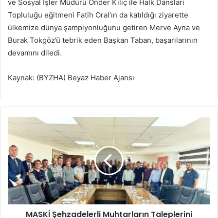
ve Sosyal İşler Müdürü Önder Kılıç ile Halk Dansları
Topluluğu eğitmeni Fatih Oral’ın da katıldığı ziyarette
ülkemize dünya şampiyonluğunu getiren Merve Ayna ve
Burak Tokgöz’ü tebrik eden Başkan Taban, başarılarının
devamını diledi.
Kaynak: (BYZHA) Beyaz Haber Ajansı
M
A
S
K
İ
Ş
e
h
z
MASKİ Şehzadelerli Muhtarların Taleplerini
a