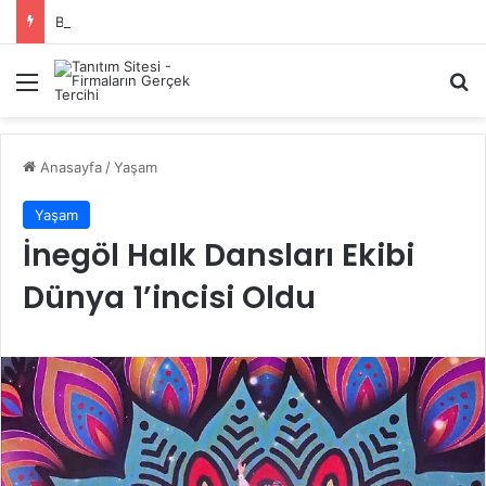
Başiskele Acil Çilingir Hizmeti İçin Doğru Adres Neresi?
Menü
A
Anasayfa
/
Yaşam
Yaşam
İnegöl Halk Dansları Ekibi
Dünya 1’incisi Oldu