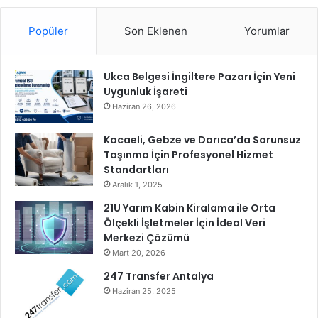
l
a
Popüler
Son Eklenen
Yorumlar
r
ı
,
t
Ukca Belgesi İngiltere Pazarı İçin Yeni
i
Uygunluk İşareti
y
Haziran 26, 2026
a
t
Kocaeli, Gebze ve Darıca’da Sorunsuz
r
Taşınma İçin Profesyonel Hizmet
o
Standartları
s
Aralık 1, 2025
e
21U Yarım Kabin Kiralama ile Orta
z
Ölçekli İşletmeler İçin İdeal Veri
o
Merkezi Çözümü
n
Mart 20, 2026
u
n
247 Transfer Antalya
u
Haziran 25, 2025
n
y