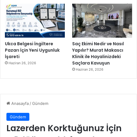
e
y
i
r
c
i
k
Ukca Belgesi İngiltere
Saç Ekimi Nedir ve Nasıl
a
Pazarı İçin Yeni Uygunluk
Yapılır? Murat Makascı
r
İşareti
Klinik ile Hayalinizdeki
ş
Saçlara Kavuşun
Haziran 26, 2026
ı
Haziran 26, 2026
s
ı
n
a
ç
ı
k
ı
y
o