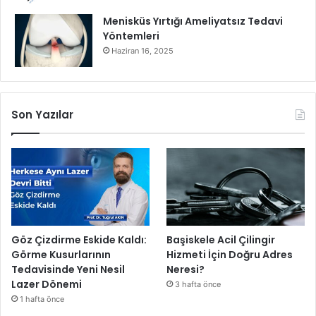
e
Menisküs Yırtığı Ameliyatsız Tedavi
n
Yöntemleri
i
Haziran 16, 2025
h
a
f
t
Son Yazılar
a
s
ı
n
d
a
8
o
y
Göz Çizdirme Eskide Kaldı:
Başiskele Acil Çilingir
u
Görme Kusurlarının
Hizmeti İçin Doğru Adres
n
Tedavisinde Yeni Nesil
Neresi?
l
Lazer Dönemi
3 hafta önce
a
1 hafta önce
s