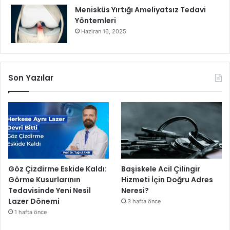
s
Menisküs Yırtığı Ameliyatsız Tedavi
a
Yöntemleri
s
Haziran 16, 2025
a
h
i
p
Son Yazılar
ç
ı
k
m
a
k
z
o
r
Göz Çizdirme Eskide Kaldı:
Başiskele Acil Çilingir
u
Görme Kusurlarının
Hizmeti İçin Doğru Adres
n
Tedavisinde Yeni Nesil
Neresi?
d
Lazer Dönemi
3 hafta önce
a
1 hafta önce
y
ı