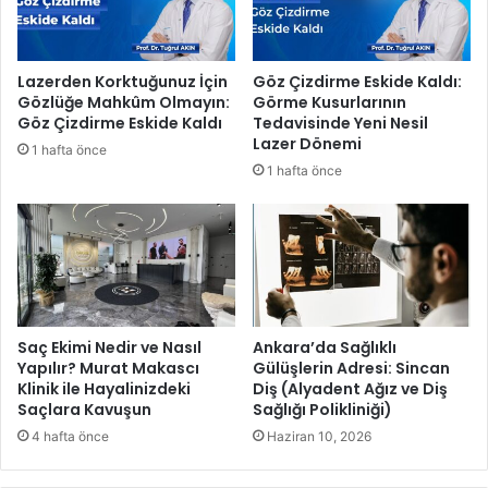
u
i
n
k
u
F
Lazerden Korktuğunuz İçin
Göz Çizdirme Eskide Kaldı:
Ç
a
Gözlüğe Mahkûm Olmayın:
Görme Kusurlarının
ö
b
Göz Çizdirme Eskide Kaldı
Tedavisinde Yeni Nesil
z
r
Lazer Dönemi
1 hafta önce
ü
i
1 hafta önce
y
k
o
a
r
s
ı
i
ç
i
n
Saç Ekimi Nedir ve Nasıl
Ankara’da Sağlıklı
o
Yapılır? Murat Makascı
Gülüşlerin Adresi: Sincan
Klinik ile Hayalinizdeki
Diş (Alyadent Ağız ve Diş
r
Saçlara Kavuşun
Sağlığı Polikliniği)
t
a
4 hafta önce
Haziran 10, 2026
k
m