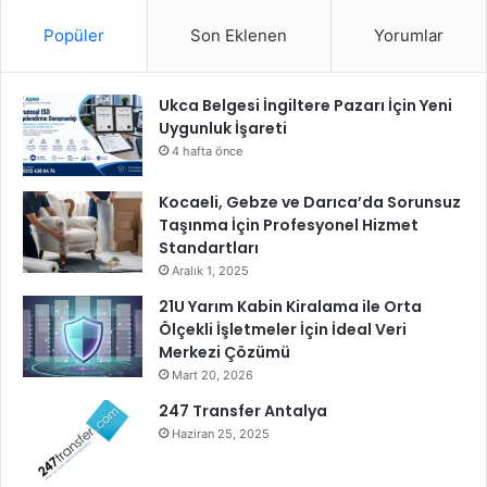
ü
Popüler
Son Eklenen
Yorumlar
c
a
d
Ukca Belgesi İngiltere Pazarı İçin Yeni
e
Uygunluk İşareti
l
e
4 hafta önce
ç
a
Kocaeli, Gebze ve Darıca’da Sorunsuz
ğ
Taşınma İçin Profesyonel Hizmet
r
Standartları
ı
Aralık 1, 2025
s
21U Yarım Kabin Kiralama ile Orta
ı
Ölçekli İşletmeler İçin İdeal Veri
“
Merkezi Çözümü
B
Mart 20, 2026
u
m
247 Transfer Antalya
i
Haziran 25, 2025
r
a