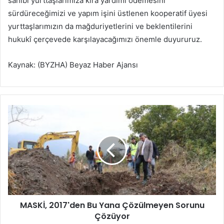
sahibi yurttaşlarımıza kira yardımı ödemesini
sürdüreceğimizi ve yapım işini üstlenen kooperatif üyesi
yurttaşlarımızın da mağduriyetlerini ve beklentilerini
hukukî çerçevede karşılayacağımızı önemle duyururuz.
Kaynak: (BYZHA) Beyaz Haber Ajansı
M
A
S
K
İ
,
2
0
1
MASKİ, 2017'den Bu Yana Çözülmeyen Sorunu
7
Çözüyor
'