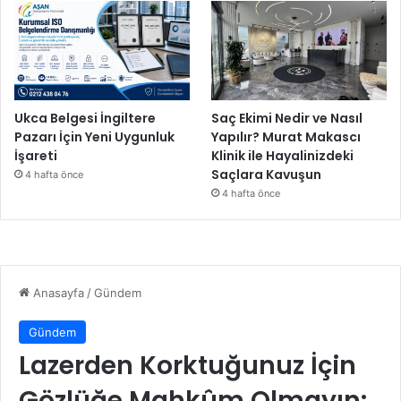
z
”
Ukca Belgesi İngiltere
Saç Ekimi Nedir ve Nasıl
Pazarı İçin Yeni Uygunluk
Yapılır? Murat Makascı
İşareti
Klinik ile Hayalinizdeki
Saçlara Kavuşun
4 hafta önce
4 hafta önce