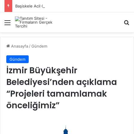
Başiskele Acil Çilingir Hizmeti İçin Doğru Adres Neresi?
Menü
A
Anasayfa
/
Gündem
Gündem
İzmir Büyükşehir
Belediyesi’nden açıklama
“Projeleri tamamlamak
önceliğimiz”