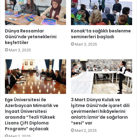
s
ı
y
,
o
H
n
e
Ç
m
Dünya Ressamlar
Konak’ta sağlıklı beslenme
a
H
Günü’nde yeteneklerini
seminerleri başladı
l
a
keşfettiler
Mart 3, 2025
ı
y
Mart 3, 2025
ş
a
m
l
a
i
l
n
a
i
r
K
ı
u
B
r
Ege Üniversitesi ile
3 Mart Dünya Kulak ve
a
d
Azerbaycan Mimarlık ve
İşitme Günü’nde işaret dili
ş
u
İnşaat Üniversitesi
çevirmenleri hikâyelerini
l
arasında “Tezli Yüksek
anlattı İzmir’de sağırların
ğ
Lisans Çift Diploma
“sesi” var
ı
u
Programı” açılacak
y
P
Mart 2, 2025
o
s
Mart 2, 2025