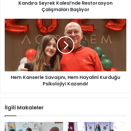
Kandıra Seyrek Kalesi’nde Restorasyon
y
Çalışmaları Başlıyor
r
e
k
H
K
e
a
m
l
K
e
a
s
n
i
s
’
e
n
r
d
Hem Kanserle Savaşını, Hem Hayalini Kurduğu
l
e
Psikolojiyi Kazandı!
e
R
S
e
a
s
v
İlgili Makaleler
t
a
o
ş
r
ı
a
n