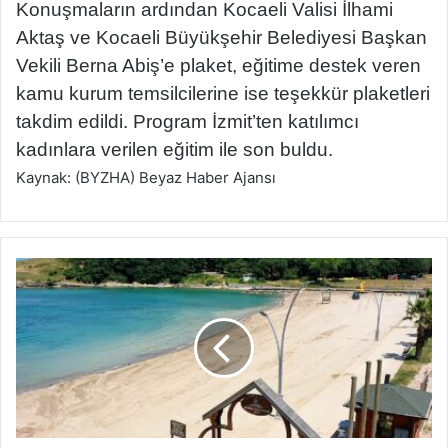
Konuşmaların ardından Kocaeli Valisi İlhami
Aktaş ve Kocaeli Büyükşehir Belediyesi Başkan
Vekili Berna Abiş’e plaket, eğitime destek veren
kamu kurum temsilcilerine ise teşekkür plaketleri
takdim edildi. Program İzmit’ten katılımcı
kadınlara verilen eğitim ile son buldu.
Kaynak: (BYZHA) Beyaz Haber Ajansı
K
a
n
d
ı
r
a
S
e