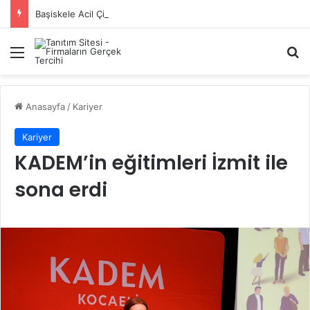
Başiskele Acil Çilingir Hizmeti İçin Doğru Adres Neresi?
Menü
A
Anasayfa
/
Kariyer
Kariyer
KADEM’in eğitimleri İzmit ile
sona erdi