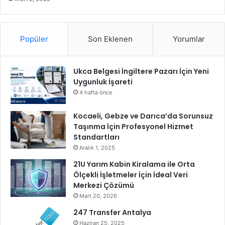
r
i
k
o
Popüler
Son Eklenen
Yorumlar
l
o
j
Ukca Belgesi İngiltere Pazarı İçin Yeni
i
Uygunluk İşareti
y
4 hafta önce
i
K
a
Kocaeli, Gebze ve Darıca’da Sorunsuz
z
Taşınma İçin Profesyonel Hizmet
a
Standartları
n
Aralık 1, 2025
d
21U Yarım Kabin Kiralama ile Orta
ı
Ölçekli İşletmeler İçin İdeal Veri
!
Merkezi Çözümü
Mart 20, 2026
247 Transfer Antalya
Haziran 25, 2025