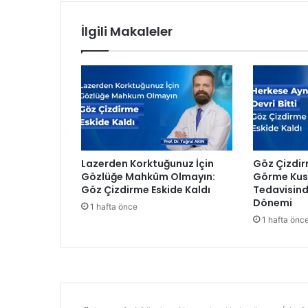
i
,
İlgili Makaleler
s
a
ğ
l
ı
k
h
i
z
Lazerden Korktuğunuz İçin
Göz Çizdir
m
Gözlüğe Mahkûm Olmayın:
Görme Kusu
e
Göz Çizdirme Eskide Kaldı
Tedavisind
t
Dönemi
1 hafta önce
l
1 hafta önc
e
r
i
y
l
e