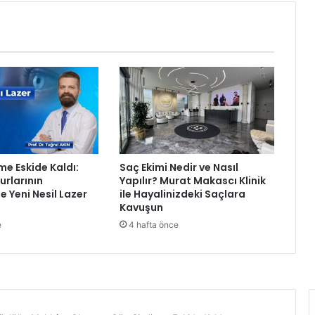
İ
s
t
a
n
b
u
l
H
a
v
me Eskide Kaldı:
Saç Ekimi Nedir ve Nasıl
a
rlarının
Yapılır? Murat Makascı Klinik
l
e Yeni Nesil Lazer
ile Hayalinizdeki Saçlara
i
Kavuşun
m
e
4 hafta önce
a
n
ı
’
n
a