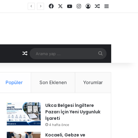
Facebook
X
YouTube
Instagram
Kayıt Ol
Rastgele Makale
Kenar Bölme
Rastgele Makale
Arama
yap
...
Popüler
Son Eklenen
Yorumlar
Ukca Belgesi İngiltere
Pazarı İçin Yeni Uygunluk
İşareti
4 hafta önce
Kocaeli, Gebze ve