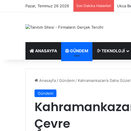
Pazar, Temmuz 26 2026
Son Dakika Haberleri
Ukca Be
ANASAYFA
GÜNDEM
TEKNOLOJI
Anasayfa
/
Gündem
/
Kahramankazan’a Daha Güzel 
Gündem
Kahramankazan’
Çevre