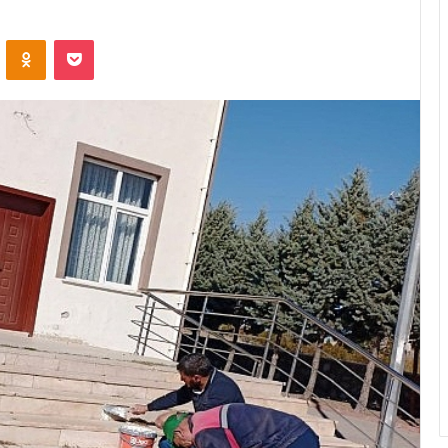
ontakte
Odnoklassniki
Pocket