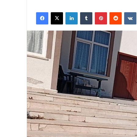
Facebook
X
LinkedIn
Tumblr
Pinterest
Reddit
VK