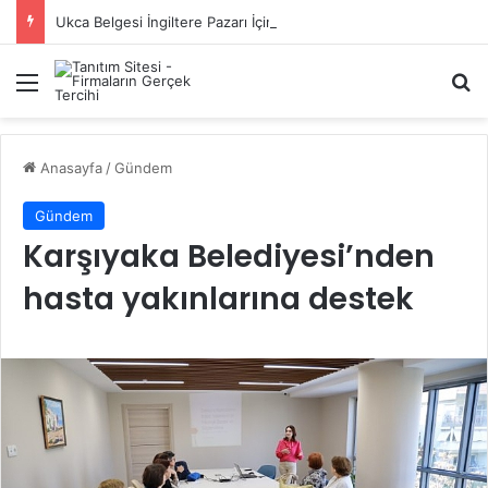
Ukca Belgesi İngiltere Pazarı İçin Yeni Uygunluk İşareti
Menü
A
Anasayfa
/
Gündem
Gündem
Karşıyaka Belediyesi’nden
hasta yakınlarına destek