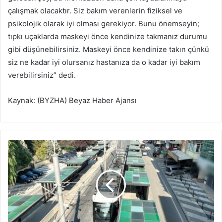
çalışmak olacaktır. Siz bakım verenlerin fiziksel ve
psikolojik olarak iyi olması gerekiyor. Bunu önemseyin;
tıpkı uçaklarda maskeyi önce kendinize takmanız durumu
gibi düşünebilirsiniz. Maskeyi önce kendinize takın çünkü
siz ne kadar iyi olursanız hastanıza da o kadar iyi bakım
verebilirsiniz” dedi.
Kaynak: (BYZHA) Beyaz Haber Ajansı
Ş
e
h
i
r
H
a
s