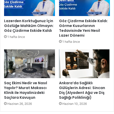
e
i
r
g
l
n
e
İ
Lazerden Korktuğunuz İçin
Göz Çizdirme Eskide Kaldı:
r
z
Gözlüğe Mahkûm Olmayın:
Görme Kusurlarının
b
m
Göz Çizdirme Eskide Kaldı
Tedavisinde Yeni Nesil
a
i
Lazer Dönemi
1 hafta önce
ş
r
1 hafta önce
l
_
a
9
d
b
ı
a
ş
l
ı
y
Saç Ekimi Nedir ve Nasıl
Ankara’da Sağlıklı
Yapılır? Murat Makascı
Gülüşlerin Adresi: Sincan
o
Klinik ile Hayalinizdeki
Diş (Alyadent Ağız ve Diş
r
Saçlara Kavuşun
Sağlığı Polikliniği)
Haziran 26, 2026
Haziran 10, 2026