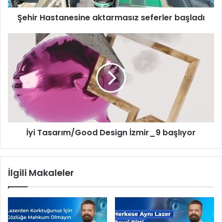
t
Şehir Hastanesine aktarmasız seferler başladı
a
n
e
İ
s
y
i
i
n
T
e
a
a
s
k
a
t
r
a
ı
İyi Tasarım/Good Design İzmir_9 başlıyor
r
m
m
/
a
G
s
o
İlgili Makaleler
ı
o
z
d
s
D
e
e
f
s