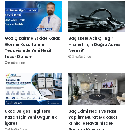
Göz Çizdirme Eskide Kaldı:
Başiskele Acil Çilingir
Görme Kusurlarının
Hizmeti İçin Doğru Adres
Tedavisinde Yeni Nesil
Neresi?
Lazer Dönemi
3 hafta önce
5 gün önce
Ukca Belgesi İngiltere
Saç Ekimi Nedir ve Nasıl
Pazarı İçin Yeni Uygunluk
Yapılır? Murat Makascı
İşareti
Klinik ile Hayalinizdeki
Saçlara Kavuşun
4 hafta önce