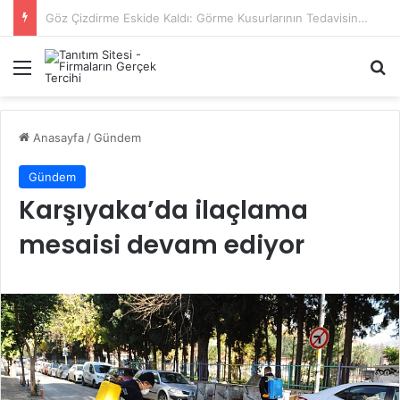
Başiskele Acil Çilingir Hizmeti İçin Doğru Adres Neresi?
Menü
A
Anasayfa
/
Gündem
Gündem
Karşıyaka’da ilaçlama
mesaisi devam ediyor