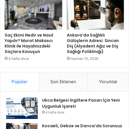
a
k
p
r
o
j
Saç Ekimi Nedir ve Nasıl
Ankara’da Sağlıklı
Yapılır? Murat Makascı
Gülüşlerin Adresi: Sincan
e
Klinik ile Hayalinizdeki
Diş (Alyadent Ağız ve Diş
Saçlara Kavuşun
Sağlığı Polikliniği)
4 hafta önce
Haziran 10, 2026
Popüler
Son Eklenen
Yorumlar
Ukca Belgesi İngiltere Pazarı İçin Yeni
Uygunluk İşareti
4 hafta önce
Kocaeli, Gebze ve Darıca’da Sorunsuz