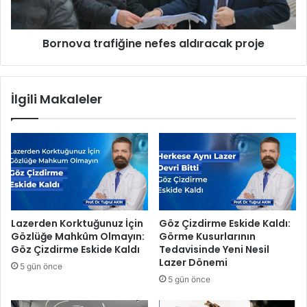
a
t
r
r
Bornova trafiğine nefes aldıracak proje
ı
a
y
f
a
i
l
ğ
İlgili Makaleler
n
i
ı
n
z
e
b
n
ı
e
r
f
a
e
k
s
ı
a
Lazerden Korktuğunuz İçin
Göz Çizdirme Eskide Kaldı:
l
l
Gözlüğe Mahkûm Olmayın:
Görme Kusurlarının
m
d
Göz Çizdirme Eskide Kaldı
Tedavisinde Yeni Nesil
a
ı
Lazer Dönemi
5 gün önce
d
r
5 gün önce
ı
a
c