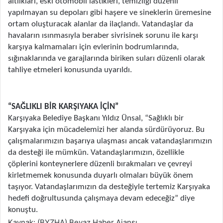
altlıkları, eski otomobil lastikleri, temizliği düzenli
yapılmayan su depoları gibi haşere ve sineklerin üremesine
ortam oluşturacak alanlar da ilaçlandı. Vatandaşlar da
havaların ısınmasıyla beraber sivrisinek sorunu ile karşı
karşıya kalmamaları için evlerinin bodrumlarında,
sığınaklarında ve garajlarında biriken suları düzenli olarak
tahliye etmeleri konusunda uyarıldı.
“SAĞLIKLI BİR KARŞIYAKA İÇİN”
Karşıyaka Belediye Başkanı Yıldız Ünsal, “Sağlıklı bir
Karşıyaka için mücadelemizi her alanda sürdürüyoruz. Bu
çalışmalarımızın başarıya ulaşması ancak vatandaşlarımızın
da desteği ile mümkün. Vatandaşlarımızın, özellikle
çöplerini konteynerlere düzenli bırakmaları ve çevreyi
kirletmemek konusunda duyarlı olmaları büyük önem
taşıyor. Vatandaşlarımızın da desteğiyle tertemiz Karşıyaka
hedefi doğrultusunda çalışmaya devam edeceğiz” diye
konuştu.
Kaynak: (BYZHA) Beyaz Haber Ajansı