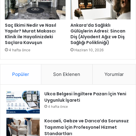
ı
i
”
”
K
E
o
k
Saç Ekimi Nedir ve Nasıl
Ankara’da Sağlıklı
n
A
Yapılır? Murat Makascı
Gülüşlerin Adresi: Sincan
f
Klinik ile Hayalinizdeki
Diş (Alyadent Ağız ve Diş
n
Saçlara Kavuşun
Sağlığı Polikliniği)
e
a
r
o
4 hafta önce
Haziran 10, 2026
a
k
n
u
s
l
Popüler
Son Eklenen
Yorumlar
ı
u
H
i
Ukca Belgesi İngiltere Pazarı İçin Yeni
z
Uygunluk İşareti
m
e
4 hafta önce
t
e
Kocaeli, Gebze ve Darıca’da Sorunsuz
G
Taşınma İçin Profesyonel Hizmet
i
Standartları