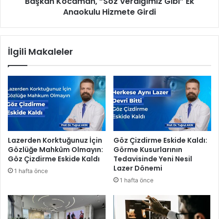
Başkan Kocaman, “Söz Verdiğimiz Gibi” Ek
a
t
Anaokulu Hizmete Girdi
m
a
a
t
n
ü
,
İlgili Makaleler
r
“
k
S
v
ö
e
z
D
V
ü
e
ş
r
ü
d
n
i
Lazerden Korktuğunuz İçin
Göz Çizdirme Eskide Kaldı:
c
ğ
Gözlüğe Mahkûm Olmayın:
Görme Kusurlarının
e
i
Göz Çizdirme Eskide Kaldı
Tedavisinde Yeni Nesil
D
m
Lazer Dönemi
1 hafta önce
ü
i
1 hafta önce
n
z
y
G
a
i
s
b