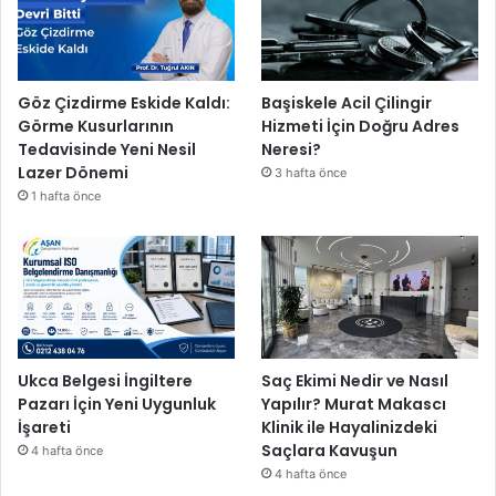
Göz Çizdirme Eskide Kaldı:
Başiskele Acil Çilingir
Görme Kusurlarının
Hizmeti İçin Doğru Adres
Tedavisinde Yeni Nesil
Neresi?
Lazer Dönemi
3 hafta önce
1 hafta önce
Ukca Belgesi İngiltere
Saç Ekimi Nedir ve Nasıl
Pazarı İçin Yeni Uygunluk
Yapılır? Murat Makascı
İşareti
Klinik ile Hayalinizdeki
Saçlara Kavuşun
4 hafta önce
4 hafta önce