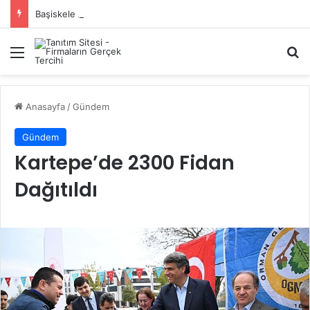
Başiskele Acil Çilingir Hizmeti İçin Doğru Adres Neresi?
Menü
A
Anasayfa
/
Gündem
Gündem
Kartepe’de 2300 Fidan
Dağıtıldı