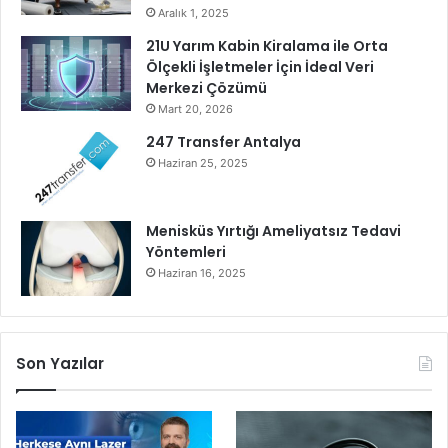
r
Aralık 1, 2025
d
21U Yarım Kabin Kiralama ile Orta
i
Ölçekli İşletmeler İçin İdeal Veri
Merkezi Çözümü
Mart 20, 2026
247 Transfer Antalya
Haziran 25, 2025
Menisküs Yırtığı Ameliyatsız Tedavi
Yöntemleri
Haziran 16, 2025
Son Yazılar