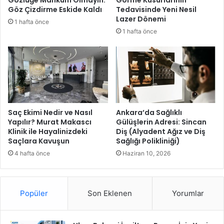
Gözlüğe Mahkûm Olmayın:
Görme Kusurlarının
e
u
Göz Çizdirme Eskide Kaldı
Tedavisinde Yeni Nesil
r
l
Lazer Dönemi
1 hafta önce
a
l
1 hafta önce
l
a
d
r
ı
a
ğ
b
ı
o
p
y
r
a
o
m
Saç Ekimi Nedir ve Nasıl
Ankara’da Sağlıklı
j
a
Yapılır? Murat Makascı
Gülüşlerin Adresi: Sincan
e
Klinik ile Hayalinizdeki
Diş (Alyadent Ağız ve Diş
d
Saçlara Kavuşun
Sağlığı Polikliniği)
T
e
Ü
s
4 hafta önce
Haziran 10, 2026
B
t
İ
e
T
ğ
Popüler
Son Eklenen
Yorumlar
A
i
K
d