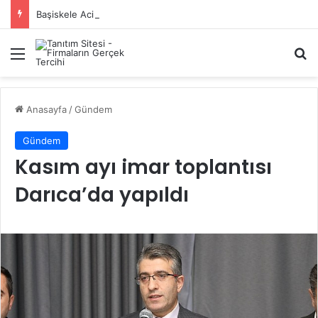
Başiskele Acil Çilingir Hizmeti İçin Doğru Adres Neresi?
Menü
A
Anasayfa
/
Gündem
Gündem
Kasım ayı imar toplantısı
Darıca’da yapıldı