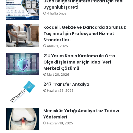
Ukca Belgesi İngiltere Pazarı İçin Yeni
e
Uygunluk İşareti
s
t
4 hafta önce
e
ğ
Kocaeli, Gebze ve Darıca’da Sorunsuz
i
Taşınma İçin Profesyonel Hizmet
a
Standartları
l
Aralık 1, 2025
d
21U Yarım Kabin Kiralama ile Orta
ı
Ölçekli İşletmeler İçin İdeal Veri
Merkezi Çözümü
Mart 20, 2026
247 Transfer Antalya
Haziran 25, 2025
Menisküs Yırtığı Ameliyatsız Tedavi
Yöntemleri
Haziran 16, 2025