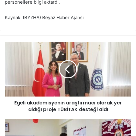
personellere bilgi aktardı.
Kaynak: (BYZHA) Beyaz Haber Ajansı
E
g
e
l
i
a
k
a
d
Egeli akademisyenin araştırmacı olarak yer
e
aldığı proje TÜBİTAK desteği aldı
m
i
s
B
y
a
e
l