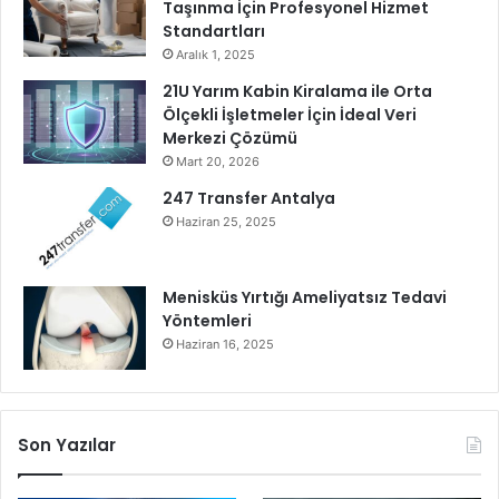
d
Taşınma İçin Profesyonel Hizmet
a
Standartları
A
Aralık 1, 2025
ğ
21U Yarım Kabin Kiralama ile Orta
ı
Ölçekli İşletmeler İçin İdeal Veri
r
Merkezi Çözümü
l
Mart 20, 2026
a
d
247 Transfer Antalya
ı
Haziran 25, 2025
Menisküs Yırtığı Ameliyatsız Tedavi
Yöntemleri
Haziran 16, 2025
Son Yazılar