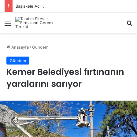
Başiskele Acil Çilingir Hizmeti İçin Doğru Adres Neresi?
Menü
A
Anasayfa
/
Gündem
Gündem
Kemer Belediyesi fırtınanın
yaralarını sarıyor