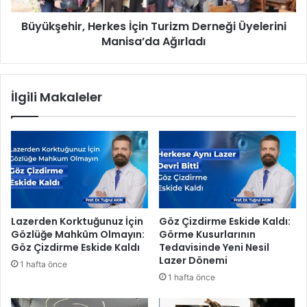
B
i
ü
Büyükşehir, Herkes İçin Turizm Derneği Üyelerini
r
y
Manisa’da Ağırladı
,
ü
H
k
e
ş
r
İlgili Makaleler
e
k
h
e
i
s
r
İ
E
ç
k
i
i
n
p
T
l
u
Lazerden Korktuğunuz İçin
Göz Çizdirme Eskide Kaldı:
e
r
Gözlüğe Mahkûm Olmayın:
Görme Kusurlarının
r
i
Göz Çizdirme Eskide Kaldı
Tedavisinde Yeni Nesil
i
z
Lazer Dönemi
1 hafta önce
S
m
1 hafta önce
e
D
f
e