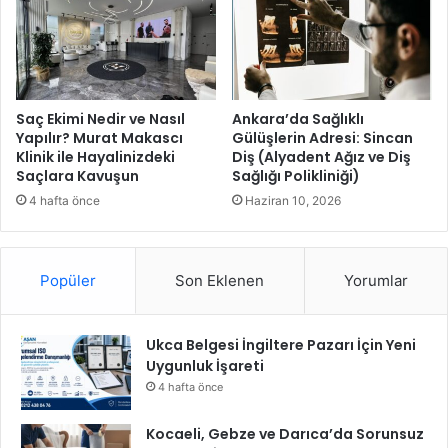
e
r
r
n
b
e
e
ğ
r
i
O
Ü
Saç Ekimi Nedir ve Nasıl
Ankara’da Sağlıklı
l
y
Yapılır? Murat Makascı
Gülüşlerin Adresi: Sincan
d
Klinik ile Hayalinizdeki
Diş (Alyadent Ağız ve Diş
e
Saçlara Kavuşun
Sağlığı Polikliniği)
u
l
e
4 hafta önce
Haziran 10, 2026
r
i
n
Popüler
Son Eklenen
Yorumlar
i
M
a
Ukca Belgesi İngiltere Pazarı İçin Yeni
n
Uygunluk İşareti
i
s
4 hafta önce
a
’
Kocaeli, Gebze ve Darıca’da Sorunsuz