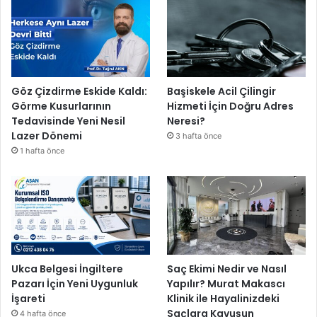
Göz Çizdirme Eskide Kaldı:
Başiskele Acil Çilingir
Görme Kusurlarının
Hizmeti İçin Doğru Adres
Tedavisinde Yeni Nesil
Neresi?
Lazer Dönemi
3 hafta önce
1 hafta önce
Ukca Belgesi İngiltere
Saç Ekimi Nedir ve Nasıl
Pazarı İçin Yeni Uygunluk
Yapılır? Murat Makascı
İşareti
Klinik ile Hayalinizdeki
Saçlara Kavuşun
4 hafta önce