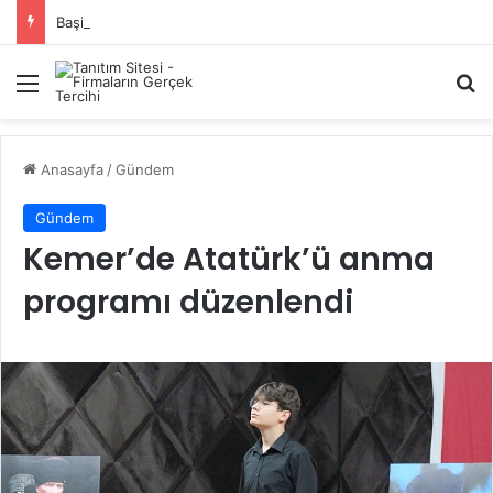
Başiskele Acil Çilingir Hizmeti İçin Doğru Adres Neresi?
Menü
A
Anasayfa
/
Gündem
Gündem
Kemer’de Atatürk’ü anma
programı düzenlendi