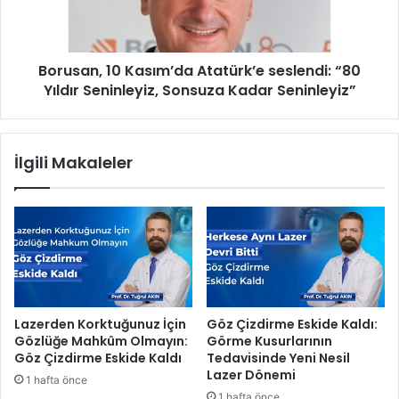
z
n
i
,
K
1
u
Borusan, 10 Kasım’da Atatürk’e seslendi: “80
0
r
Yıldır Seninleyiz, Sonsuza Kadar Seninleyiz”
K
s
a
i
s
y
ı
İlgili Makaleler
e
m
r
’
l
d
e
a
r
A
i
t
A
a
t
t
a
ü
Lazerden Korktuğunuz İçin
Göz Çizdirme Eskide Kaldı:
'
r
Gözlüğe Mahkûm Olmayın:
Görme Kusurlarının
n
k
Göz Çizdirme Eskide Kaldı
Tedavisinde Yeni Nesil
ı
’
Lazer Dönemi
1 hafta önce
n
e
1 hafta önce