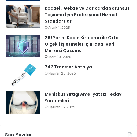
i
n
Kocaeli, Gebze ve Darıca’da Sorunsuz
l
Taşınma İçin Profesyonel Hizmet
e
Standartları
y
Aralık 1, 2025
i
21U Yarım Kabin Kiralama ile Orta
z
Ölçekli İşletmeler İçin İdeal Veri
,
Merkezi Çözümü
S
Mart 20, 2026
o
n
247 Transfer Antalya
s
Haziran 25, 2025
u
z
a
Menisküs Yırtığı Ameliyatsız Tedavi
K
Yöntemleri
a
Haziran 16, 2025
d
a
r
S
Son Yazılar
e