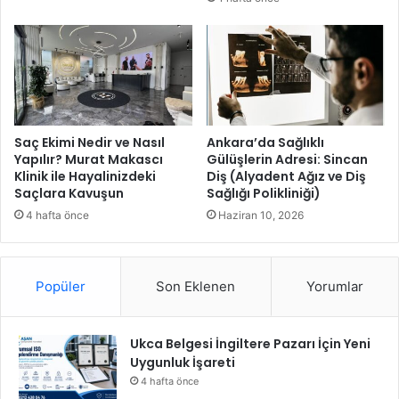
H
s
u
e
z
s
u
l
r
e
u
n
n
d
a
i
Saç Ekimi Nedir ve Nasıl
Ankara’da Sağlıklı
Ç
:
Yapılır? Murat Makascı
Gülüşlerin Adresi: Sincan
ı
Klinik ile Hayalinizdeki
Diş (Alyadent Ağız ve Diş
“
Saçlara Kavuşun
Sağlığı Polikliniği)
k
8
t
0
4 hafta önce
Haziran 10, 2026
ı
Y
ı
l
Popüler
Son Eklenen
Yorumlar
d
ı
r
Ukca Belgesi İngiltere Pazarı İçin Yeni
S
Uygunluk İşareti
e
n
4 hafta önce