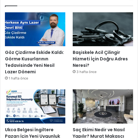
n
i
n
l
e
y
i
z
Göz Çizdirme Eskide Kaldı:
Başiskele Acil Çilingir
”
Görme Kusurlarının
Hizmeti İçin Doğru Adres
Tedavisinde Yeni Nesil
Neresi?
Lazer Dönemi
3 hafta önce
1 hafta önce
Ukca Belgesi İngiltere
Saç Ekimi Nedir ve Nasıl
Pazarı İçin Yeni Uygunluk
Yapılır? Murat Makascı