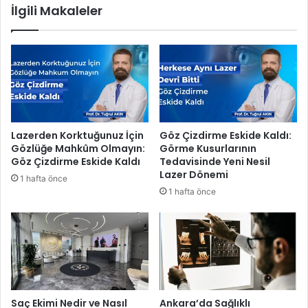
İlgili Makaleler
i
m
l
a
e
k
r
l
i
ı
n
k
i
l
z
a
i
r
Lazerden Korktuğunuz İçin
Göz Çizdirme Eskide Kaldı:
k
a
Gözlüğe Mahkûm Olmayın:
Görme Kusurlarının
o
s
Göz Çizdirme Eskide Kaldı
Tedavisinde Yeni Nesil
r
ı
Lazer Dönemi
1 hafta önce
u
k
1 hafta önce
y
ı
u
ş
n
a
n
k
ö
p
e
Saç Ekimi Nedir ve Nasıl
Ankara’da Sağlıklı