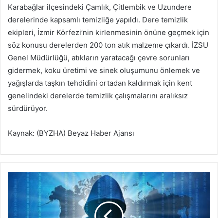
Karabağlar ilçesindeki Çamlık, Çitlembik ve Uzundere
derelerinde kapsamlı temizliğe yapıldı. Dere temizlik
ekipleri, İzmir Körfezi’nin kirlenmesinin önüne geçmek için
söz konusu derelerden 200 ton atık malzeme çıkardı. İZSU
Genel Müdürlüğü, atıkların yaratacağı çevre sorunları
gidermek, koku üretimi ve sinek oluşumunu önlemek ve
yağışlarda taşkın tehdidini ortadan kaldırmak için kent
genelindeki derelerde temizlik çalışmalarını aralıksız
sürdürüyor.
Kaynak: (BYZHA) Beyaz Haber Ajansı
D
a
r
k