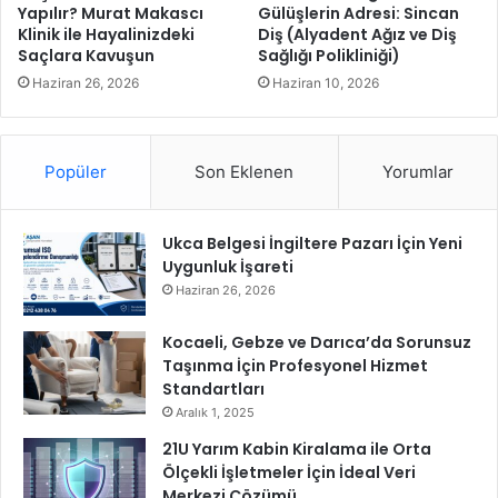
k
Yapılır? Murat Makascı
Gülüşlerin Adresi: Sincan
Klinik ile Hayalinizdeki
Diş (Alyadent Ağız ve Diş
i
Saçlara Kavuşun
Sağlığı Polikliniği)
t
f
Haziran 26, 2026
Haziran 10, 2026
a
i
y
Popüler
Son Eklenen
Yorumlar
e
t
a
Ukca Belgesi İngiltere Pazarı İçin Yeni
r
Uygunluk İşareti
a
f
Haziran 26, 2026
ı
n
Kocaeli, Gebze ve Darıca’da Sorunsuz
d
Taşınma İçin Profesyonel Hizmet
a
Standartları
n
Aralık 1, 2025
k
21U Yarım Kabin Kiralama ile Orta
u
Ölçekli İşletmeler İçin İdeal Veri
r
Merkezi Çözümü