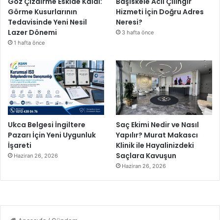
Göz Çizdirme Eskide Kaldı:
Başiskele Acil Çilingir
Görme Kusurlarının
Hizmeti İçin Doğru Adres
Tedavisinde Yeni Nesil
Neresi?
Lazer Dönemi
3 hafta önce
1 hafta önce
Ukca Belgesi İngiltere
Saç Ekimi Nedir ve Nasıl
Pazarı İçin Yeni Uygunluk
Yapılır? Murat Makascı
İşareti
Klinik ile Hayalinizdeki
Saçlara Kavuşun
Haziran 26, 2026
Haziran 26, 2026