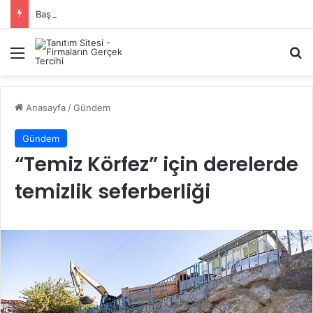
Başiskele Acil Çilingir Hizmeti İçin Doğru Adres Neresi?
Menü
A
Anasayfa
/
Gündem
Gündem
“Temiz Körfez” için derelerde
temizlik seferberliği