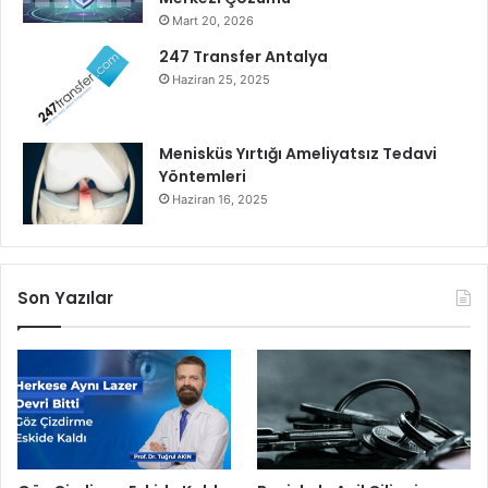
t
Mart 20, 2026
a
r
247 Transfer Antalya
ı
Haziran 25, 2025
l
d
ı
Menisküs Yırtığı Ameliyatsız Tedavi
Yöntemleri
Haziran 16, 2025
Son Yazılar