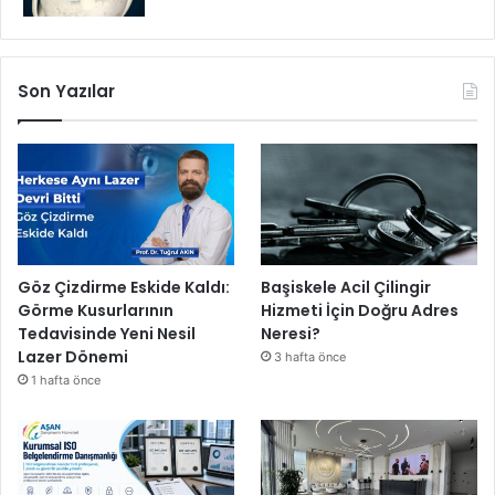
ı
l
d
ı
Son Yazılar
.
Göz Çizdirme Eskide Kaldı:
Başiskele Acil Çilingir
Görme Kusurlarının
Hizmeti İçin Doğru Adres
Tedavisinde Yeni Nesil
Neresi?
Lazer Dönemi
3 hafta önce
1 hafta önce