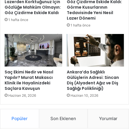
Lazerden Korktuğunuz İçin
Göz Çizdirme Eskide Kaldı:
n
e
Gözlüğe Mahkûm Olmayın:
Görme Kusurlarının
d
n
Göz Çizdirme Eskide Kaldı
Tedavisinde Yeni Nesil
a
i
Lazer Dönemi
1 hafta önce
o
b
1 hafta önce
l
i
m
r
a
ç
y
o
a
c
d
u
e
k
v
y
Saç Ekimi Nedir ve Nasıl
Ankara’da Sağlıklı
a
u
Yapılır? Murat Makascı
Gülüşlerin Adresi: Sincan
m
Klinik ile Hayalinizdeki
Diş (Alyadent Ağız ve Diş
v
Saçlara Kavuşun
Sağlığı Polikliniği)
e
a
d
s
Haziran 26, 2026
Haziran 10, 2026
i
ı
y
:
o
M
Popüler
Son Eklenen
Yorumlar
r
ü
.
j