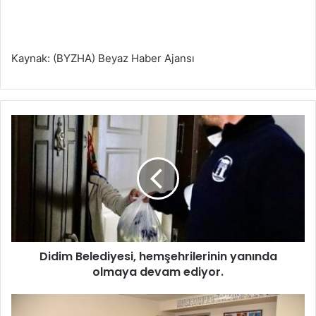
Kaynak: (BYZHA) Beyaz Haber Ajansı
D
i
d
i
m
B
e
l
e
Didim Belediyesi, hemşehrilerinin yanında
d
olmaya devam ediyor.
i
y
e
K
s