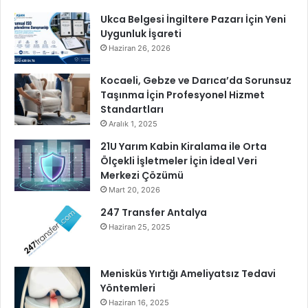
d
Ukca Belgesi İngiltere Pazarı İçin Yeni
a
Uygunluk İşareti
t
G
Haziran 26, 2026
e
z
Kocaeli, Gebze ve Darıca’da Sorunsuz
e
Taşınma İçin Profesyonel Hizmet
n
Standartları
Ç
Aralık 1, 2025
o
21U Yarım Kabin Kiralama ile Orta
c
Ölçekli İşletmeler İçin İdeal Veri
u
Merkezi Çözümü
k
Mart 20, 2026
Y
u
247 Transfer Antalya
v
Haziran 25, 2025
a
s
ı
Menisküs Yırtığı Ameliyatsız Tedavi
a
Yöntemleri
ç
Haziran 16, 2025