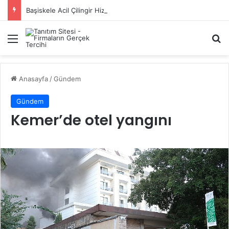
Başiskele Acil Çilingir Hizmeti İçin Doğru Adres Neresi?
Menü
A
Anasayfa
/
Gündem
Gündem
Kemer’de otel yangını