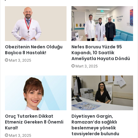
a
a
r
Z
ı
i
H
r
a
v
z
e
ı
s
Obezitenin Neden Olduğu
Nefes Borusu Yüzde 95
r
i
Başlıca 8 Hastalık!
Kapandı, 10 Saatlik
!
’
Ameliyatla Hayata Döndü
Mart 3, 2025
n
Mart 3, 2025
e
r
e
k
o
r
k
a
Oruç Tutarken Dikkat
Diyetisyen Gargin,
t
Etmeniz Gereken 8 Önemli
Ramazan’da sağlıklı
Kural!
beslenmeye yönelik
ı
tavsiyelerde bulundu
l
Mart 3, 2025