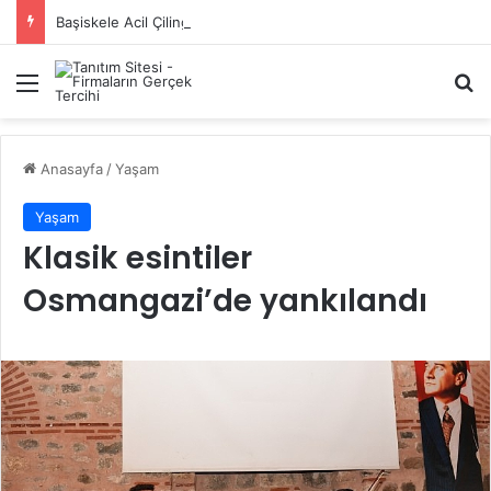
Başiskele Acil Çilingir Hizmeti İçin Doğru Adres Neresi?
Menü
A
Anasayfa
/
Yaşam
Yaşam
Klasik esintiler
Osmangazi’de yankılandı