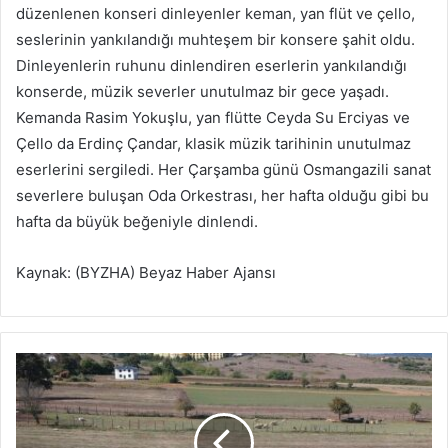
düzenlenen konseri dinleyenler keman, yan flüt ve çello,
seslerinin yankılandığı muhteşem bir konsere şahit oldu.
Dinleyenlerin ruhunu dinlendiren eserlerin yankılandığı
konserde, müzik severler unutulmaz bir gece yaşadı.
Kemanda Rasim Yokuşlu, yan flütte Ceyda Su Erciyas ve
Çello da Erdinç Çandar, klasik müzik tarihinin unutulmaz
eserlerini sergiledi. Her Çarşamba günü Osmangazili sanat
severlere buluşan Oda Orkestrası, her hafta olduğu gibi bu
hafta da büyük beğeniyle dinlendi.
Kaynak: (BYZHA) Beyaz Haber Ajansı
K
a
n
d
ı