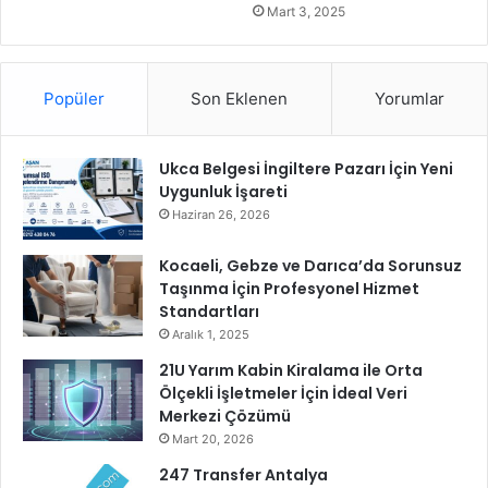
ı
Mart 3, 2025
m
Popüler
Son Eklenen
Yorumlar
Ukca Belgesi İngiltere Pazarı İçin Yeni
Uygunluk İşareti
Haziran 26, 2026
Kocaeli, Gebze ve Darıca’da Sorunsuz
Taşınma İçin Profesyonel Hizmet
Standartları
Aralık 1, 2025
21U Yarım Kabin Kiralama ile Orta
Ölçekli İşletmeler İçin İdeal Veri
Merkezi Çözümü
Mart 20, 2026
247 Transfer Antalya