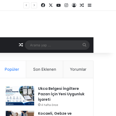
Facebook
X
YouTube
Instagram
Kayıt Ol
Rastgele Makale
Kenar Bölme
Kavuşun
Rastgele Makale
Arama
yap
...
Popüler
Son Eklenen
Yorumlar
Ukca Belgesi İngiltere
Pazarı İçin Yeni Uygunluk
İşareti
4 hafta önce
Kocaeli, Gebze ve