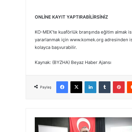
ONLİNE KAYIT YAPTIRABİLİRSİNİZ
KO-MEK’te kuaförlük branşında eğitim almak is
yararlanmak için www.komek.org adresinden ist
kolayca başvurabilir.
Kaynak: (BYZHA) Beyaz Haber Ajansı
Facebook
X
LinkedIn
Tumblr
Pinterest
Paylaş
D
ü