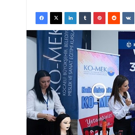
Facebook
X
LinkedIn
Tumblr
Pinterest
Reddit
VK