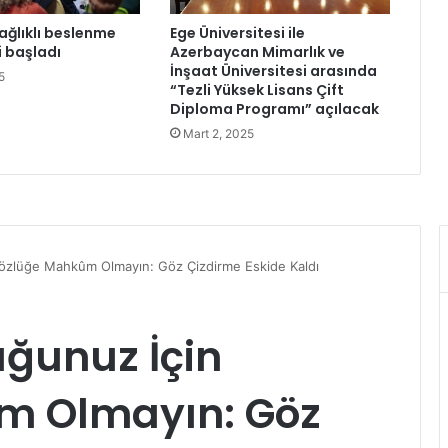
i
ağlıklı beslenme
Ege Üniversitesi ile
D
i başladı
Azerbaycan Mimarlık ve
e
İnşaat Üniversitesi arasında
5
n
“Tezli Yüksek Lisans Çift
e
Diploma Programı” açılacak
t
Mart 2, 2025
l
e
n
d
i