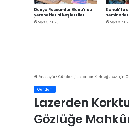
t
Dünya Ressamlar Günü’nde
Konak’ta s
a
yeteneklerini keşfettiler
seminerler
k
Mart 3, 2025
Mart 3, 202
u
t
l
a
n
d
ı