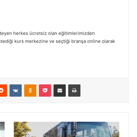
teyen herkes ücretsiz olan eğitimlerimizden
ediği kurs merkezine ve seçtiği branşa online olarak
Reddit
VKontakte
Odnoklassniki
Pocket
E-Posta ile paylaş
Yazdır
N
e