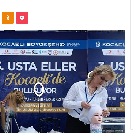
ontakte
Odnoklassniki
Pocket