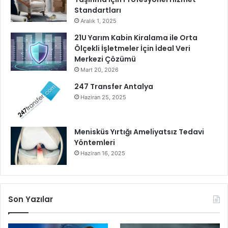
n
Standartları
ı
Aralık 1, 2025
r
21U Yarım Kabin Kiralama ile Orta
l
Ölçekli İşletmeler İçin İdeal Veri
a
Merkezi Çözümü
r
Mart 20, 2026
ı
n
247 Transfer Antalya
ı
Haziran 25, 2025
z
o
r
Menisküs Yırtığı Ameliyatsız Tedavi
l
Yöntemleri
u
Haziran 16, 2025
y
o
r
Son Yazılar