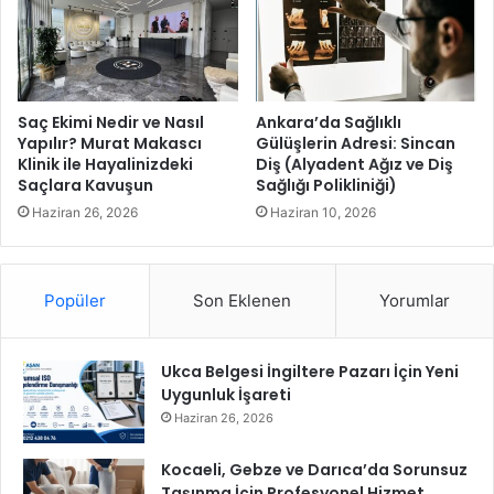
u
g
n
ö
u
r
n
s
a
e
ç
Saç Ekimi Nedir ve Nasıl
Ankara’da Sağlıklı
l
a
Yapılır? Murat Makascı
Gülüşlerin Adresi: Sincan
y
Klinik ile Hayalinizdeki
Diş (Alyadent Ağız ve Diş
r
Saçlara Kavuşun
Sağlığı Polikliniği)
a
e
r
o
Haziran 26, 2026
Haziran 10, 2026
a
l
t
d
ı
u
Popüler
Son Eklenen
Yorumlar
c
ı
l
Ukca Belgesi İngiltere Pazarı İçin Yeni
ı
Uygunluk İşareti
ğ
ı
Haziran 26, 2026
n
s
Kocaeli, Gebze ve Darıca’da Sorunsuz
ı
Taşınma İçin Profesyonel Hizmet