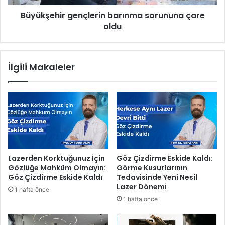
n
i
ı
Büyükşehir gençlerin barınma sorununa çare
r
n
oldu
g
G
e
a
n
l
ç
İlgili Makaleler
a
l
x
e
y
r
A
i
I
n
ö
b
z
a
e
r
l
ı
Lazerden Korktuğunuz İçin
Göz Çizdirme Eskide Kaldı:
l
n
Gözlüğe Mahkûm Olmayın:
Görme Kusurlarının
i
m
Göz Çizdirme Eskide Kaldı
Tedavisinde Yeni Nesil
k
a
Lazer Dönemi
1 hafta önce
l
s
1 hafta önce
e
o
r
r
i