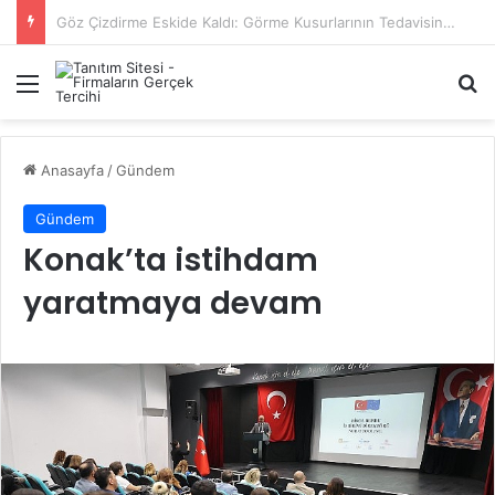
Başiskele Acil Çilingir Hizmeti İçin Doğru Adres Neresi?
Menü
A
Anasayfa
/
Gündem
Gündem
Konak’ta istihdam
yaratmaya devam