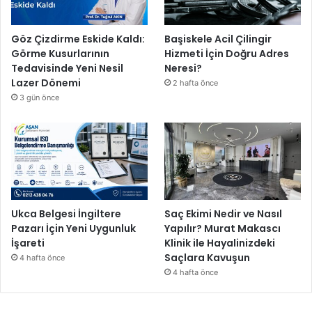
Göz Çizdirme Eskide Kaldı:
Başiskele Acil Çilingir
Görme Kusurlarının
Hizmeti İçin Doğru Adres
Tedavisinde Yeni Nesil
Neresi?
Lazer Dönemi
2 hafta önce
3 gün önce
Ukca Belgesi İngiltere
Saç Ekimi Nedir ve Nasıl
Pazarı İçin Yeni Uygunluk
Yapılır? Murat Makascı
İşareti
Klinik ile Hayalinizdeki
Saçlara Kavuşun
4 hafta önce
4 hafta önce