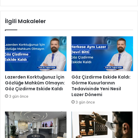
s
y
ı
,
n
H
İlgili Makaleler
d
a
a
f
Y
t
o
a
ğ
S
u
o
n
n
K
u
a
V
Lazerden Korktuğunuz İçin
Göz Çizdirme Eskide Kaldı:
t
a
Gözlüğe Mahkûm Olmayın:
Görme Kusurlarının
ı
t
Göz Çizdirme Eskide Kaldı
Tedavisinde Yeni Nesil
l
a
Lazer Dönemi
3 gün önce
ı
n
3 gün önce
m
d
a
ş
l
a
r