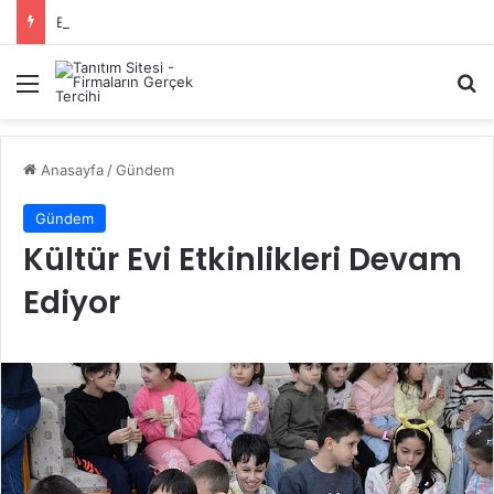
Başiskele Acil Çilingir Hizmeti İçin Doğru Adres Neresi?
Menü
A
Anasayfa
/
Gündem
Gündem
Kültür Evi Etkinlikleri Devam
Ediyor