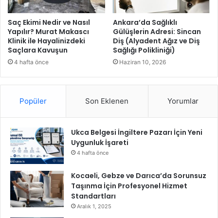
l
a
Saç Ekimi Nedir ve Nasıl
Ankara’da Sağlıklı
B
Yapılır? Murat Makascı
Gülüşlerin Adresi: Sincan
Klinik ile Hayalinizdeki
Diş (Alyadent Ağız ve Diş
i
Saçlara Kavuşun
Sağlığı Polikliniği)
r
A
4 hafta önce
Haziran 10, 2026
r
a
y
Popüler
Son Eklenen
Yorumlar
a
G
e
Ukca Belgesi İngiltere Pazarı İçin Yeni
l
Uygunluk İşareti
d
i
4 hafta önce
Kocaeli, Gebze ve Darıca’da Sorunsuz
Taşınma İçin Profesyonel Hizmet
Standartları
Aralık 1, 2025