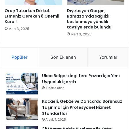
ü
m
Oruç Tutarken Dikkat
Diyetisyen Gargin,
ü
Etmeniz Gereken 8 Önemli
Ramazan’da sağlıklı
n
Kural!
beslenmeye yönelik
tavsiyelerde bulundu
d
Mart 3, 2025
e
Mart 3, 2025
a
n
ı
Popüler
Son Eklenen
Yorumlar
l
a
c
Ukca Belgesi İngiltere Pazarı İçin Yeni
a
Uygunluk İşareti
k
4 hafta önce
Kocaeli, Gebze ve Darıca’da Sorunsuz
Taşınma İçin Profesyonel Hizmet
Standartları
Aralık 1, 2025