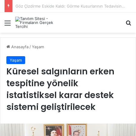
Başiskele Acil Çilingir Hizmeti İçin Doğru Adres Neresi?
Menü
A
Anasayfa
/
Yaşam
Yaşam
Küresel salgınların erken
tespitine yönelik
istatistiksel karar destek
sistemi geliştirilecek