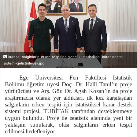
kuresel-salginlarin-erken-tespitine-yonelik-istatistiksel-karar-destek-
sistemi-gelistirilecek.jpg
Ege Üniversitesi Fen Fakültesi İstatistik
Bölümü öğretim üyesi Doç. Dr. Halil Tanıl’ın proje
yürütücüsü ve Arş. Gör. Dr. Agah Kozan’ın da proje
araştırmacısı olarak yer aldıkları, ilk kez karşılaşılan
salgınların erken tespiti için istatistiksel karar destek
sistemi projesi, TUBİTAK tarafından desteklenmeye
uygun bulundu. Proje ile istatistik alanında yeni bir
yaklaşım sunularak, olası salgınların erken tespit
edilmesi hedefleniyor.