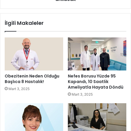
e
i
İ
K
z
u
İlgili Makaleler
m
b
i
i
r
l
'
a
d
y
e
9
4
.
ö
Obezitenin Neden Olduğu
Nefes Borusu Yüzde 95
l
Başlıca 8 Hastalık!
Kapandı, 10 Saatlik
ü
Ameliyatla Hayata Döndü
Mart 3, 2025
m
Mart 3, 2025
y
ı
l
d
ö
n