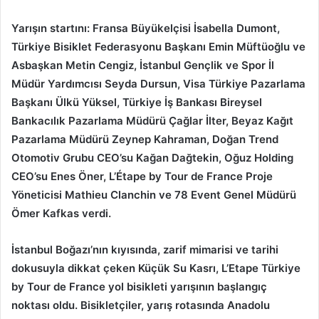
Yarışın startını: Fransa Büyükelçisi İsabella Dumont,
Türkiye Bisiklet Federasyonu Başkanı Emin Müftüoğlu ve
Asbaşkan Metin Cengiz, İstanbul Gençlik ve Spor İl
Müdür Yardımcısı Seyda Dursun, Visa Türkiye Pazarlama
Başkanı Ülkü Yüksel, Türkiye İş Bankası Bireysel
Bankacılık Pazarlama Müdürü Çağlar İlter, Beyaz Kağıt
Pazarlama Müdürü Zeynep Kahraman, Doğan Trend
Otomotiv Grubu CEO’su Kağan Dağtekin, Oğuz Holding
CEO’su Enes Öner, L’Étape by Tour de France Proje
Yöneticisi Mathieu Clanchin ve 78 Event Genel Müdürü
Ömer Kafkas verdi.
İstanbul Boğazı’nın kıyısında, zari­f mimari­si­ ve tarih­i
dokusuyla d­ikkat çeken Küçük Su Kasrı, L’Etape Türki­ye
by Tour de France yol b­is­ikleti yarışının başlangıç̧
noktası oldu. Bisikletçiler, yarış rotasında Anadolu