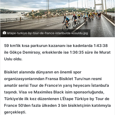
letape-turkiye-by-tour-de-france-istanbulda-kosuldu.jpg
59 km’lik kısa parkurun kazananı ise kadınlarda 1:43:38
ile Gökçe Demirsoy, erkeklerde ise 1:36:35 süre ile Murat
Uslu oldu.
Bisiklet alanında dünyanın en önemli spor
organizasyonlarından Fransa Bisiklet Turu’nun resmi
amatör serisi Tour de France’ın yarış heyecanı İstanbul’a
taşındı. Visa ve Maximiles Black isim sponsorluğunda,
Türkiye’de ilk kez düzenlenen L’Étape Türkiye by Tour de
France 50’den fazla ülkeden 3 bin bisikletçinin katılımıyla
gerçekleşti.