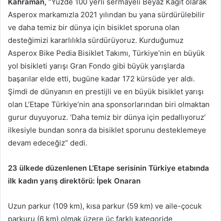
Kahraman,
“Yüzde 100 yerli sermayeli Beyaz Kağıt olarak
Asperox markamızla 2021 yılından bu yana sürdürülebilir
ve daha temiz bir dünya için bisiklet sporuna olan
desteğimizi kararlılıkla sürdürüyoruz. Kurduğumuz
Asperox Bike Pedia Bisiklet Takımı, Türkiye’nin en büyük
yol bisikleti yarışı Gran Fondo gibi büyük yarışlarda
başarılar elde etti, bugüne kadar 172 kürsüde yer aldı.
Şimdi de dünyanın en prestijli ve en büyük bisiklet yarışı
olan L’Etape Türkiye’nin ana sponsorlarından biri olmaktan
gurur duyuyoruz. ‘Daha temiz bir dünya için pedallıyoruz’
ilkesiyle bundan sonra da bisiklet sporunu desteklemeye
devam edeceğiz” dedi.
23 ülkede düzenlenen L’Etape serisinin Türkiye etabında
ilk kadın yarış direktörü: İpek Onaran
Uzun parkur (109 km), kısa parkur (59 km) ve aile-çocuk
parkuru (6 km) olmak üzere üç farklı kategoride