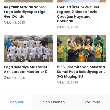
n
o
Beş Yıllık Aradan Sonra
Enerjisa Üretim ve Güler
u
r
Foça Belediyespor Lige
Legacy, 2 Binden Fazla
a
K
Geri Döndü
Çocuğun Hayatına
ç
u
Dokundu
Mart 3, 2025
t
l
Mart 3, 2025
ı
ü
b
ü
B
o
c
c
e
Foça Belediye Masterler 1
1966 Edremitspor, Mustafa
T
Akhisarspor Masterler 0
Kemal Paşa Belediyespor’u
3-2 Mağlup Etti
a
Mart 3, 2025
k
Mart 3, 2025
ı
m
ı
Popüler
Son Eklenen
Yorumlar
,
A