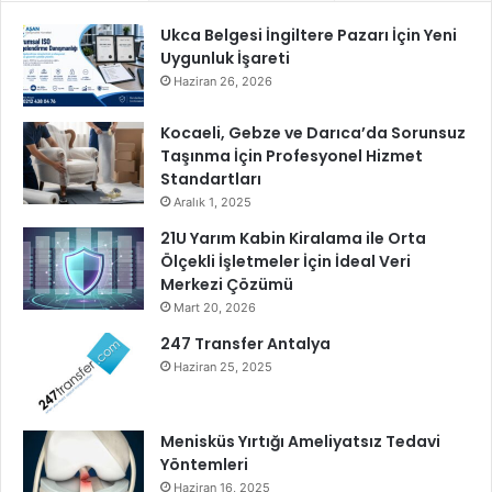
n
t
Ukca Belgesi İngiltere Pazarı İçin Yeni
a
Uygunluk İşareti
l
Haziran 26, 2026
y
a
Kocaeli, Gebze ve Darıca’da Sorunsuz
’
Taşınma İçin Profesyonel Hizmet
d
Standartları
a
Aralık 1, 2025
k
21U Yarım Kabin Kiralama ile Orta
i
Ölçekli İşletmeler İçin İdeal Veri
u
Merkezi Çözümü
l
Mart 20, 2026
u
s
247 Transfer Antalya
l
Haziran 25, 2025
a
r
a
Menisküs Yırtığı Ameliyatsız Tedavi
r
Yöntemleri
a
Haziran 16, 2025