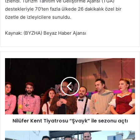
izlendi. Turizm Tanıtım ve Geliştirme Ajansı (TGA)
destekleriyle 70’ten fazla ülkede 26 dakikalık özel bir
özetle de izleyicilere sunuldu.
Kaynak: (BYZHA) Beyaz Haber Ajansı
N
i
l
ü
f
e
r
K
e
Nilüfer Kent Tiyatrosu “Şvayk” ile sezonu açtı
n
t
T
K