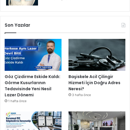
s
ı
t
u
Son Yazılar
r
n
u
v
a
d
a
n
b
Göz Çizdirme Eskide Kaldı:
Başiskele Acil Çilingir
a
Görme Kusurlarının
Hizmeti İçin Doğru Adres
ş
Tedavisinde Yeni Nesil
Neresi?
a
Lazer Dönemi
3 hafta önce
r
1 hafta önce
ı
y
l
a
d