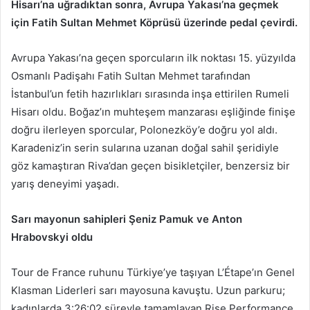
Hisarı’na uğradıktan sonra, Avrupa Yakası’na geçmek
için Fatih Sultan Mehmet Köprüsü üzerinde pedal çevirdi.
Avrupa Yakası’na geçen sporcuların ilk noktası 15. yüzyılda
Osmanlı Padişahı Fat­ih Sultan Mehmet tarafından
İstanbul’un fetih­ hazırlıkları sırasında inşa ettirilen Rumeli
Hisarı oldu. Boğaz’ın muhteşem manzarası eşliğinde finişe
doğru ilerleyen sporcular, Polonezköy’e doğru yol aldı.
Karadeni­z’­in seri­n sularına uzanan doğal sah­il şeridiyle
göz kamaştıran Riva’dan geçen bisikletçiler, benzersiz bir
yarış deneyimi yaşadı.
Sarı mayonun sahipleri Şeniz Pamuk ve Anton
Hrabovskyi oldu
Tour de France ruhunu Türkiye’ye taşıyan L’Étape’ın Genel
Klasman Liderleri sarı mayosuna kavuştu. Uzun parkuru;
kadınlarda 3:26:02 süreyle tamamlayan Rise Performance