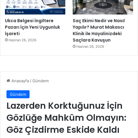
ö
n
d
Ukca Belgesi İngiltere
Saç Ekimi Nedir ve Nasıl
ü
Pazarı İçin Yeni Uygunluk
Yapılır? Murat Makascı
.
İşareti
Klinik ile Hayalinizdeki
Saçlara Kavuşun
Haziran 26, 2026
Haziran 26, 2026