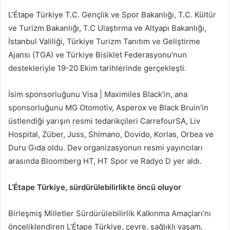
L’Étape Türkiye T.C. Gençlik ve Spor Bakanlığı, T.C. Kültür
ve Turizm Bakanlığı, T.C Ulaştırma ve Altyapı Bakanlığı,
İstanbul Valiliği, Türkiye Turizm Tanıtım ve Geliştirme
Ajansı (TGA) ve Türkiye Bisiklet Federasyonu’nun
destekleriyle 19-20 Ekim tarihlerinde gerçekleşti.
İsim sponsorluğunu Visa | Maximiles Black’in, ana
sponsorluğunu MG Otomotiv, Asperox ve Black Bruin’in
üstlendiği yarışın resmi tedarikçileri CarrefourSA, Liv
Hospital, Züber, Juss, Shimano, Dovido, Korlas, Orbea ve
Duru Gıda oldu. Dev organizasyonun resmi yayıncıları
arasında Bloomberg HT, HT Spor ve Radyo D yer aldı.
L’Étape Türkiye, sürdürülebilirlikte öncü oluyor
Birleşmiş Milletler Sürdürülebilirlik Kalkınma Amaçları’nı
önceliklendiren L’Étape Türkiye, çevre, sağlıklı yaşam,