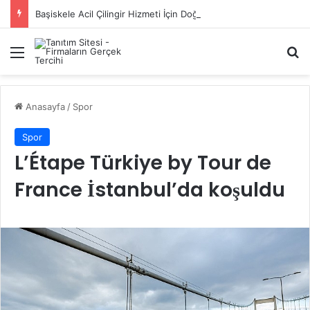
Başiskele Acil Çilingir Hizmeti İçin Doğru Adres Neresi?
Menü
A
Anasayfa
/
Spor
Spor
L’Étape Türkiye by Tour de
France İstanbul’da koşuldu