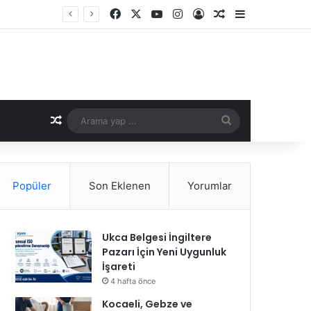
Facebook
X
YouTube
Instagram
Kayıt Ol
Rastgele Makale
Kenar Bölme
Rastgele Makale
Arama
yap
...
Popüler
Son Eklenen
Yorumlar
Ukca Belgesi İngiltere
Pazarı İçin Yeni Uygunluk
İşareti
4 hafta önce
Kocaeli, Gebze ve