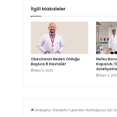
ş
İlgili Makaleler
l
e
r
l
e
K
u
t
l
Obezitenin Neden Olduğu
Nefes Boru
a
Başlıca 8 Hastalık!
Kapandı, 1
n
Ameliyatl
Mart 3, 2025
d
Mart 3, 202
ı