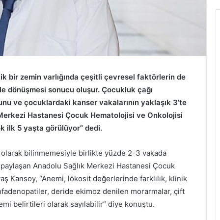
k bir zemin varlığında çeşitli çevresel faktörlerin de
ale dönüşmesi sonucu oluşur. Çocukluk çağı
unu ve çocuklardaki kanser vakalarının yaklaşık 3’te
Merkezi Hastanesi Çocuk Hematolojisi ve Onkolojisi
 ilk 5 yaşta görülüyor” dedi.
olarak bilinmemesiyle birlikte yüzde 2-3 vakada
nü paylaşan Anadolu Sağlık Merkezi Hastanesi Çocuk
ş Kansoy, “Anemi, lökosit değerlerinde farklılık, klinik
nfadenopatiler, deride ekimoz denilen morarmalar, çift
mi belirtileri olarak sayılabilir” diye konuştu.