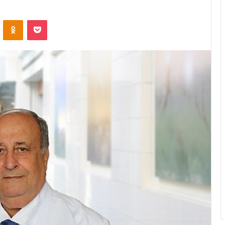
ontakte
Odnoklassniki
Pocket