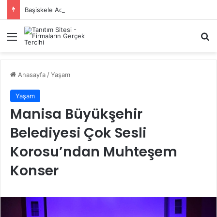
Başiskele Acil Çilingir Hizmeti İçin Doğru Adres Neresi?
Menü
A
Anasayfa
/
Yaşam
Yaşam
Manisa Büyükşehir
Belediyesi Çok Sesli
Korosu’ndan Muhteşem
Konser