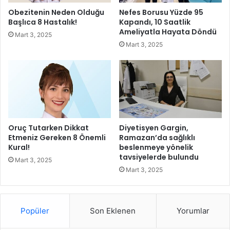
v
k
Obezitenin Neden Olduğu
Nefes Borusu Yüzde 95
e
e
Başlıca 8 Hastalık!
Kapandı, 10 Saatlik
b
n
Ameliyatla Hayata Döndü
Mart 3, 2025
ü
t
Mart 3, 2025
t
l
ç
i
e
l
s
e
i
r
n
l
i
e
k
B
Oruç Tutarken Dikkat
Diyetisyen Gargin,
o
u
Etmeniz Gereken 8 Önemli
Ramazan’da sağlıklı
r
Kural!
beslenmeye yönelik
l
tavsiyelerde bulundu
u
u
Mart 3, 2025
y
ş
Mart 3, 2025
o
t
r
u
Popüler
Son Eklenen
Yorumlar