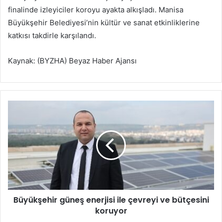
finalinde izleyiciler koroyu ayakta alkışladı. Manisa
Büyükşehir Belediyesi’nin kültür ve sanat etkinliklerine
katkısı takdirle karşılandı.
Kaynak: (BYZHA) Beyaz Haber Ajansı
B
ü
y
ü
k
ş
e
h
i
Büyükşehir güneş enerjisi ile çevreyi ve bütçesini
r
koruyor
g
ü