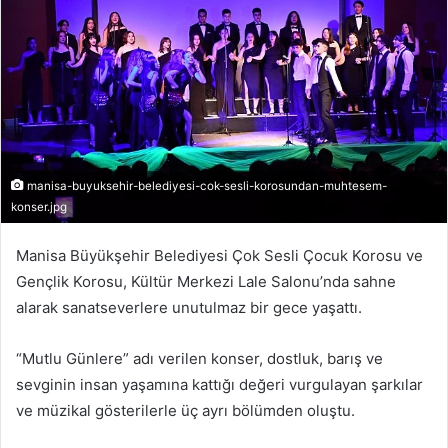
manisa-buyuksehir-belediyesi-cok-sesli-korosundan-muhtesem-
konser.jpg
Manisa Büyükşehir Belediyesi Çok Sesli Çocuk Korosu ve
Gençlik Korosu, Kültür Merkezi Lale Salonu’nda sahne
alarak sanatseverlere unutulmaz bir gece yaşattı.
“Mutlu Günlere” adı verilen konser, dostluk, barış ve
sevginin insan yaşamına kattığı değeri vurgulayan şarkılar
ve müzikal gösterilerle üç ayrı bölümden oluştu.