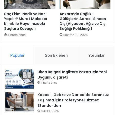
t
i
a
K
m
o
Saç Ekimi Nedir ve Nasıl
Ankara’da Sağlıklı
a
n
Yapılır? Murat Makascı
Gülüşlerin Adresi: Sincan
m
Klinik ile Hayalinizdeki
Diş (Alyadent Ağız ve Diş
y
Saçlara Kavuşun
Sağlığı Polikliniği)
l
a
a
B
4 hafta önce
Haziran 10, 2026
d
i
ı
l
i
Popüler
Son Eklenen
Yorumlar
m
M
e
Ukca Belgesi İngiltere Pazarı İçin Yeni
r
Uygunluk İşareti
k
e
4 hafta önce
z
i
Kocaeli, Gebze ve Darıca’da Sorunsuz
’
Taşınma İçin Profesyonel Hizmet
n
Standartları
i
Aralık 1, 2025