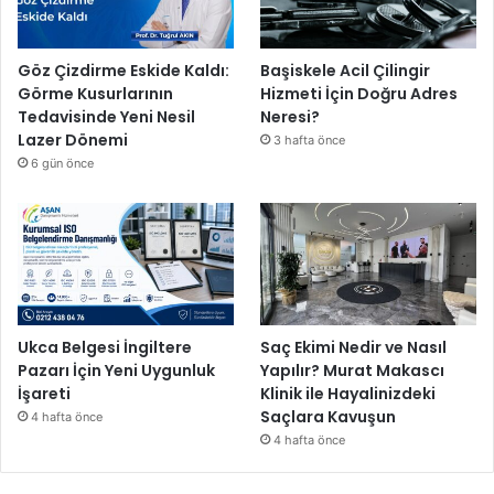
Göz Çizdirme Eskide Kaldı:
Başiskele Acil Çilingir
Görme Kusurlarının
Hizmeti İçin Doğru Adres
Tedavisinde Yeni Nesil
Neresi?
Lazer Dönemi
3 hafta önce
6 gün önce
Ukca Belgesi İngiltere
Saç Ekimi Nedir ve Nasıl
Pazarı İçin Yeni Uygunluk
Yapılır? Murat Makascı
İşareti
Klinik ile Hayalinizdeki
Saçlara Kavuşun
4 hafta önce
4 hafta önce