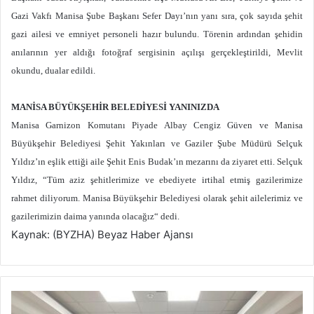
Gazi Vakfı Manisa Şube Başkanı Sefer Dayı’nın yanı sıra, çok sayıda şehit
gazi ailesi ve emniyet personeli hazır bulundu. Törenin ardından şehidin
anılarının yer aldığı fotoğraf sergisinin açılışı gerçekleştirildi, Mevlit
okundu, dualar edildi.
MANİSA BÜYÜKŞEHİR BELEDİYESİ YANINIZDA
Manisa Garnizon Komutanı Piyade Albay Cengiz Güven ve Manisa
Büyükşehir Belediyesi Şehit Yakınları ve Gaziler Şube Müdürü Selçuk
Yıldız’ın eşlik ettiği aile Şehit Enis Budak’ın mezarını da ziyaret etti.
Selçuk
Yıldız, “Tüm aziz şehitlerimize ve ebediyete irtihal etmiş gazilerimize
rahmet diliyorum. Manisa Büyükşehir Belediyesi olarak şehit ailelerimiz ve
gazilerimizin daima yanında olacağız
“
dedi.
Kaynak: (BYZHA) Beyaz Haber Ajansı
N
i