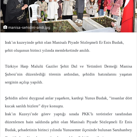
manisa-sehidini-andi.jpg
Irak’ın kuzeyinde şehit olan Manisalı Piyade Sözleşmeli Er Enis Budak,
şehit oluşunun birinci yılında memleketinde anıldı.
Türkiye Harp Malulü Gaziler Şehit Dul ve Yetimleri Derneği Manisa
Şubesi’nin düzenlediği törenin ardından, şehidin hatıralarını yaşatan
serginin açılışı yapıldı.
Şehidin ailesi duygusal anlar yaşarken, kardeşi Yunus Budak, “insanlar dört
kucak sarıldı bizlere” diye konuştu.
Irak’ın Kuzeyi’nde görev yaptığı sırada PKK’lı teröristler tarafından
düzenlenen hain saldırıda şehit olan Manisalı Piyade Sözleşmeli Er Enis
Budak, şehadetinin birinci yılında Yunusemre ilçesinde bulunan Saruhanbey