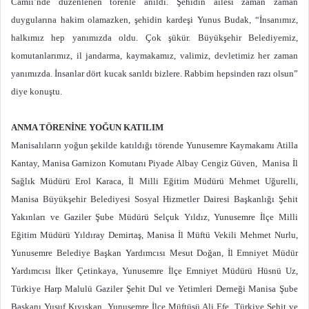
Camii’nde düzenlenen törenle anıldı. Şehidin ailesi zaman zaman
duygularına hakim olamazken, şehidin kardeşi Yunus Budak, “İnsanımız,
halkımız hep yanımızda oldu. Çok şükür. Büyükşehir Belediyemiz,
komutanlarımız, il jandarma, kaymakamız, valimiz, devletimiz her zaman
yanımızda. İnsanlar dört kucak sarıldı bizlere. Rabbim hepsinden razı olsun”
diye konuştu.
ANMA TÖRENİNE YOĞUN KATILIM
Manisalıların yoğun şekilde katıldığı törende Yunusemre Kaymakamı Atilla
Kantay, Manisa Garnizon Komutanı Piyade Albay Cengiz Güven, Manisa İl
Sağlık Müdürü Erol Karaca, İl Milli Eğitim Müdürü Mehmet Uğurelli,
Manisa Büyükşehir Belediyesi Sosyal Hizmetler Dairesi Başkanlığı Şehit
Yakınları ve Gaziler Şube Müdürü Selçuk Yıldız, Yunusemre İlçe Milli
Eğitim Müdürü Yıldıray Demirtaş, Manisa İl Müftü Vekili Mehmet Nurlu,
Yunusemre Belediye Başkan Yardımcısı Mesut Doğan, İl Emniyet Müdür
Yardımcısı İlker Çetinkaya, Yunusemre İlçe Emniyet Müdürü Hüsnü Uz,
Türkiye Harp Malulü Gaziler Şehit Dul ve Yetimleri Derneği Manisa Şube
Başkanı Yusuf Kıyışkan, Yunusemre İlçe Müftüsü Ali Efe, Türkiye Şehit ve