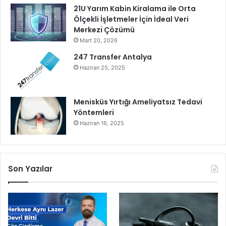
G
21U Yarım Kabin Kiralama ile Orta
ö
Ölçekli İşletmeler İçin İdeal Veri
r
Merkezi Çözümü
m
Mart 20, 2026
e
y
247 Transfer Antalya
e
Haziran 25, 2025
D
a
v
Menisküs Yırtığı Ameliyatsız Tedavi
e
Yöntemleri
t
Haziran 16, 2025
E
d
i
y
Son Yazılar
o
r
u
m
”