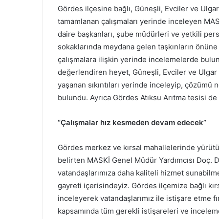
Gördes ilçesine bağlı, Güneşli, Evciler ve Ulg
tamamlanan çalışmaları yerinde inceleyen MAS
daire başkanları, şube müdürleri ve yetkili perso
sokaklarında meydana gelen taşkınların önüne 
çalışmalara ilişkin yerinde incelemelerde bulun
değerlendiren heyet, Güneşli, Evciler ve Ulga
yaşanan sıkıntıları yerinde inceleyip, çözümü no
bulundu. Ayrıca Gördes Atıksu Arıtma tesisi de zi
“Çalışmalar hız kesmeden devam edecek”
Gördes merkez ve kırsal mahallelerinde yürüt
belirten MASKİ Genel Müdür Yardımcısı Doç. D
vatandaşlarımıza daha kaliteli hizmet sunabilme
gayreti içerisindeyiz. Gördes ilçemize bağlı k
inceleyerek vatandaşlarımız ile istişare etme fı
kapsamında tüm gerekli istişareleri ve incele