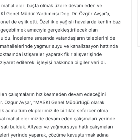
ar mahalleleri başta olmak üzere devam eden ve
Kİ Genel Müdür Yardımcısı Doç. Dr. Özgür Avşar’a,
nel de eşlik etti. Özellikle yağışlı havalarda kentin bazı
geçebilmek amacıyla gerçekleştirilecek olan
uldu. İnceleme sırasında vatandaşların taleplerini de
r mahallelerinde yağmur suyu ve kanalizasyon hattında
ktasında istişareler yaparak fikir alışverişinde
yaret edilerek, işleyişi hakkında bilgiler verildi.
ülen çalışmaların hız kesmeden devam edeceğini
r. Özgür Avşar, “MASKİ Genel Müdürlüğü olarak
k adına tüm ekiplerimiz ile birlikte seferber olma
ırsal mahallelerimizde devam eden çalışmaları yerinde
rsatı bulduk. Altyapı ve yağmursuyu hattı çalışmaları
meleri yerinde yaparak, çözüme kavuşturmak adına