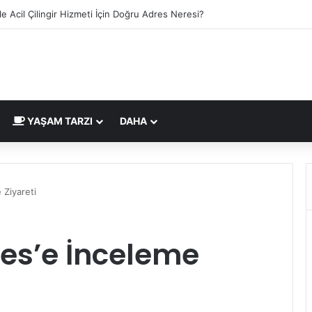
lgesi İngiltere Pazarı İçin Yeni Uygunluk İşareti
YAŞAM TARZI
DAHA
Ziyareti
es’e İnceleme