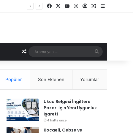
Facebook
X
YouTube
Instagram
Kayıt Ol
Rastgele Makale
Kenar Bölme
Rastgele Makale
Arama
yap
...
Popüler
Son Eklenen
Yorumlar
Ukca Belgesi İngiltere
Pazarı İçin Yeni Uygunluk
İşareti
4 hafta önce
Kocaeli, Gebze ve