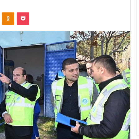
ontakte
Odnoklassniki
Pocket