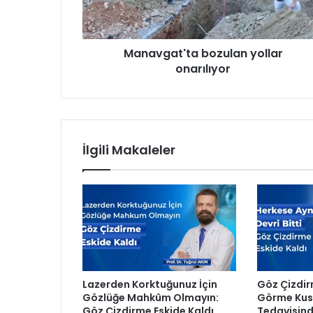
a
t
'
Manavgat'ta bozulan yollar
t
onarılıyor
a
b
o
z
u
l
İlgili Makaleler
a
n
y
o
l
l
a
r
o
Lazerden Korktuğunuz İçin
Göz Çizdir
n
Gözlüğe Mahkûm Olmayın:
Görme Kusu
a
Göz Çizdirme Eskide Kaldı
Tedavisind