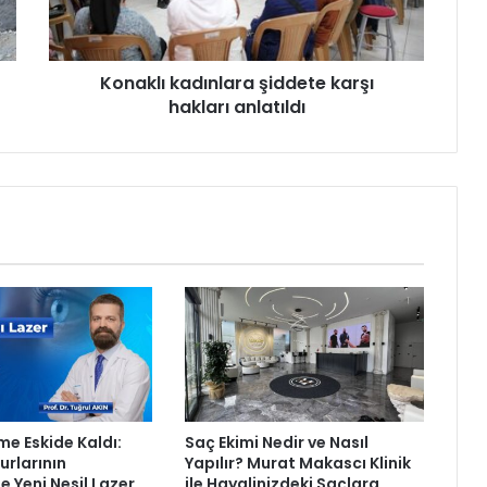
ı
k
a
Konaklı kadınlara şiddete karşı
d
hakları anlatıldı
ı
n
l
a
r
a
ş
i
d
d
e
t
e
k
a
me Eskide Kaldı:
Saç Ekimi Nedir ve Nasıl
r
rlarının
Yapılır? Murat Makascı Klinik
ş
e Yeni Nesil Lazer
ile Hayalinizdeki Saçlara