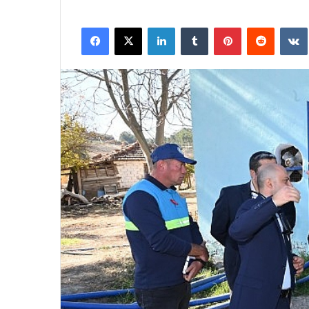
Facebook
X
LinkedIn
Tumblr
Pinterest
Reddit
VK