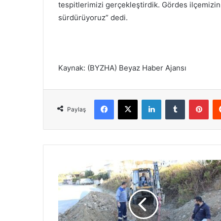
tespitlerimizi gerçekleştirdik. Gördes ilçemizin 
sürdürüyoruz” dedi.
Kaynak: (BYZHA) Beyaz Haber Ajansı
Facebook
X
LinkedIn
Tumblr
Pinterest
Paylaş
M
a
n
a
v
g