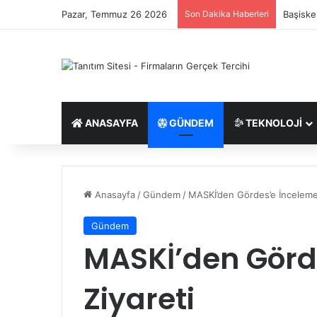
Pazar, Temmuz 26 2026
Son Dakika Haberleri
Ukca Be
ANASAYFA
GÜNDEM
TEKNOLOJI
Anasayfa
/
Gündem
/
MASKİ’den Gördes’e İnceleme 
Gündem
MASKİ’den Görd
Ziyareti