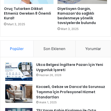
n
c
Oruç Tutarken Dikkat
Diyetisyen Gargin,
e
Etmeniz Gereken 8 Önemli
Ramazan’da sağlıklı
r
Kural!
beslenmeye yönelik
tavsiyelerde bulundu
'
Mart 3, 2025
d
Mart 3, 2025
e
k
i
Popüler
Son Eklenen
Yorumlar
İ
l
k
Ukca Belgesi İngiltere Pazarı İçin Yeni
O
Uygunluk İşareti
y
u
Haziran 26, 2026
n
u
Kocaeli, Gebze ve Darıca’da Sorunsuz
İ
Taşınma İçin Profesyonel Hizmet
z
Standartları
l
Aralık 1, 2025
e
21U Yarım Kabin Kiralama ile Orta