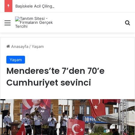
Başiskele Acil Çilingir Hizmeti İçin Doğru Adres Neresi?
Menü
A
Anasayfa
/
Yaşam
Yaşam
Menderes’te 7’den 70’e
Cumhuriyet sevinci