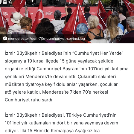
mendereste-7den-70e-cumhuriyet-sevinci.jpg
İzmir Büyükşehir Belediyesi’nin “Cumhuriyet Her Yerde”
sloganıyla 19 kırsal ilçede 15 güne yayılacak şekilde
organize ettiği Cumhuriyet Bayramı’nın 101’inci yılı kutlama
şenlikleri Menderes’te devam etti. Çukuraltı sakinleri
müzikten tiyatroya keyif dolu anlar yaşarken, çocuklar
atölyelere katıldı. Menderes’te 7’den 70’e herkesi
Cumhuriyet ruhu sardı.
İzmir Büyükşehir Belediyesi, Türkiye Cumhuriyeti’nin
101’inci yılı kutlamalarını dört bir yana yaymaya devam
ediyor. İlki 15 Ekim’de Kemalpaşa Aşağıkızılca