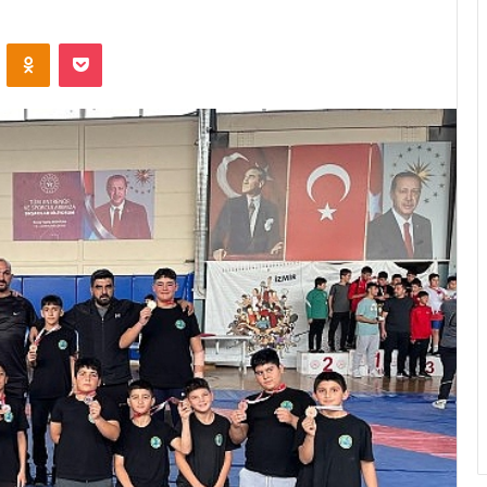
ontakte
Odnoklassniki
Pocket