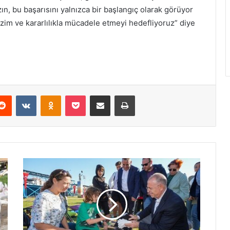
ın, bu başarısını yalnızca bir başlangıç olarak görüyor
zim ve kararlılıkla mücadele etmeyi hedefliyoruz” diye
Reddit
VKontakte
Odnoklassniki
Pocket
E-Posta ile paylaş
Yazdır
G
a
z
i
e
m
i