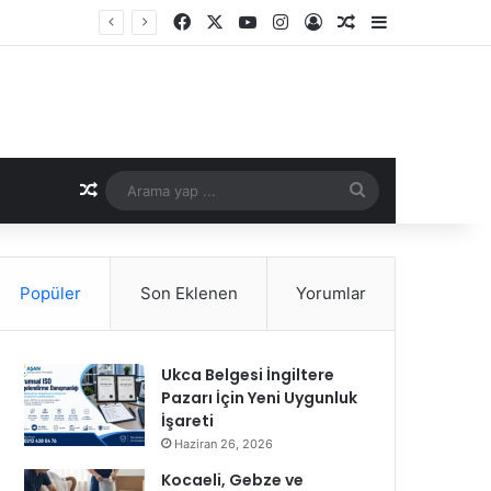
Facebook
X
YouTube
Instagram
Kayıt Ol
Rastgele Makale
Kenar Bölme
Rastgele Makale
Arama
yap
...
Popüler
Son Eklenen
Yorumlar
Ukca Belgesi İngiltere
Pazarı İçin Yeni Uygunluk
İşareti
Haziran 26, 2026
Kocaeli, Gebze ve