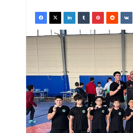
Facebook
X
LinkedIn
Tumblr
Pinterest
Reddit
VK