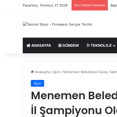
Pazartesi, Temmuz 27 2026
Son Dakika Haberleri
Başi
ANASAYFA
GÜNDEM
TEKNOLOJI
Anasayfa
/
Spor
/
Menemen Belediyesi Güreş Takım
Spor
Menemen Beledi
İl Şampiyonu O