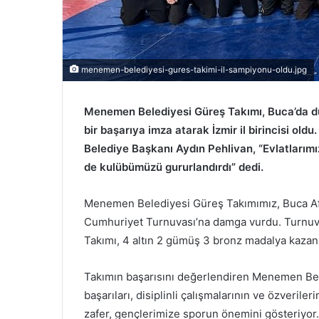
menemen-belediyesi-gures-takimi-il-sampiyonu-oldu.jpg
Menemen Belediyesi Güreş Takımı, Buca’da 
bir başarıya imza atarak İzmir il birincisi ol
Belediye Başkanı Aydın Pehlivan, “Evlatlarımı
de kulübümüzü gururlandırdı” dedi.
Menemen Belediyesi Güreş Takımımız, Buca Af
Cumhuriyet Turnuvası’na damga vurdu. Turnuv
Takımı, 4 altın 2 gümüş 3 bronz madalya kazan
Takımın başarısını değerlendiren Menemen Bel
başarıları, disiplinli çalışmalarının ve özveril
zafer, gençlerimize sporun önemini gösteriyor. 