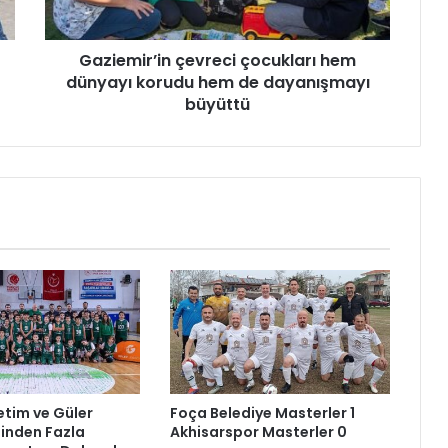
r
’
Gaziemir’in çevreci çocukları hem
i
dünyayı korudu hem de dayanışmayı
n
ç
büyüttü
e
v
r
e
c
i
ç
o
c
u
k
l
a
r
etim ve Güler
Foça Belediye Masterler 1
ı
Binden Fazla
Akhisarspor Masterler 0
h