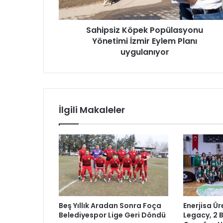
z
K
Sahipsiz Köpek Popülasyonu
ö
Yönetimi İzmir Eylem Planı
p
e
uygulanıyor
k
P
o
p
ü
İlgili Makaleler
l
a
s
y
o
n
u
Y
ö
Beş Yıllık Aradan Sonra Foça
Enerjisa Ür
n
Belediyespor Lige Geri Döndü
Legacy, 2 
e