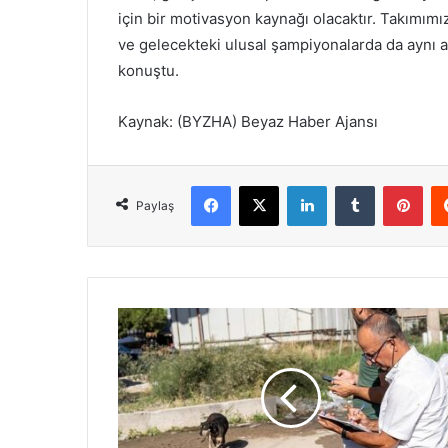
için bir motivasyon kaynağı olacaktır. Takımımız
ve gelecekteki ulusal şampiyonalarda da aynı a
konuştu.
Kaynak: (BYZHA) Beyaz Haber Ajansı
Facebook
X
LinkedIn
Tumblr
Pinterest
Paylaş
S
a
h
i
p
s
i