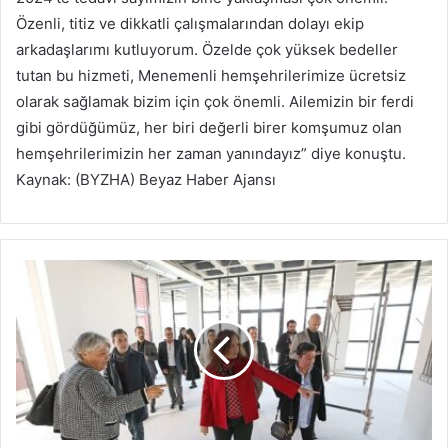
Özenli, titiz ve dikkatli çalışmalarından dolayı ekip
arkadaşlarımı kutluyorum. Özelde çok yüksek bedeller
tutan bu hizmeti, Menemenli hemşehrilerimize ücretsiz
olarak sağlamak bizim için çok önemli. Ailemizin bir ferdi
gibi gördüğümüz, her biri değerli birer komşumuz olan
hemşehrilerimizin her zaman yanındayız” diye konuştu.
Kaynak: (BYZHA) Beyaz Haber Ajansı
K
a
r
ş
ı
y
a
k
a