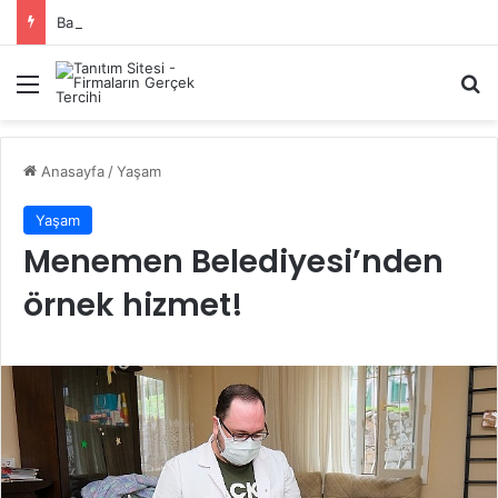
Başiskele Acil Çilingir Hizmeti İçin Doğru Adres Neresi?
Menü
A
Anasayfa
/
Yaşam
Yaşam
Menemen Belediyesi’nden
örnek hizmet!