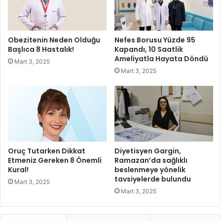
l
y
a
e
n
n
d
i
Obezitenin Neden Olduğu
Nefes Borusu Yüzde 95
ı
y
Başlıca 8 Hastalık!
Kapandı, 10 Saatlik
!
ö
Ameliyatla Hayata Döndü
Mart 3, 2025
n
Mart 3, 2025
e
t
i
m
k
u
r
u
Oruç Tutarken Dikkat
Diyetisyen Gargin,
l
Etmeniz Gereken 8 Önemli
Ramazan’da sağlıklı
u
Kural!
beslenmeye yönelik
tavsiyelerde bulundu
b
Mart 3, 2025
e
Mart 3, 2025
l
l
i