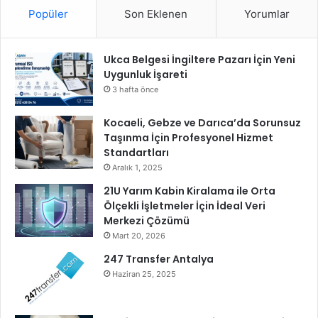
Popüler
Son Eklenen
Yorumlar
o
l
d
Ukca Belgesi İngiltere Pazarı İçin Yeni
u
Uygunluk İşareti
3 hafta önce
Kocaeli, Gebze ve Darıca’da Sorunsuz
Taşınma İçin Profesyonel Hizmet
Standartları
Aralık 1, 2025
21U Yarım Kabin Kiralama ile Orta
Ölçekli İşletmeler İçin İdeal Veri
Merkezi Çözümü
Mart 20, 2026
247 Transfer Antalya
Haziran 25, 2025