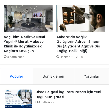
i
T
f
L
ç
d
a
e
ğ
ğ
r
e
ı
r
s
Saç Ekimi Nedir ve Nasıl
Ankara’da Sağlıklı
i
Yapılır? Murat Makascı
Gülüşlerin Adresi: Sincan
ı
Klinik ile Hayalinizdeki
Diş (Alyadent Ağız ve Diş
n
Saçlara Kavuşun
Sağlığı Polikliniği)
d
e
4 hafta önce
Haziran 10, 2026
y
a
t
Popüler
Son Eklenen
Yorumlar
ı
r
ı
Ukca Belgesi İngiltere Pazarı İçin Yeni
m
Uygunluk İşareti
4 hafta önce