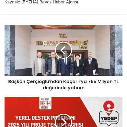
Kaynak: (BYZHA) Beyaz Haber Ajansı
B
a
ş
k
a
n
Ç
e
r
Başkan Çerçioğlu'ndan Koçarlı'ya 765 Milyon TL
ç
değerinde yatırım
i
o
ğ
Y
l
E
u
D
'
E
n
P