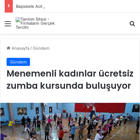
Başiskele Acil Çilingir Hizmeti İçin Doğru Adres Neresi?
Menü
A
Anasayfa
/
Gündem
Gündem
Menemenli kadınlar ücretsiz
zumba kursunda buluşuyor