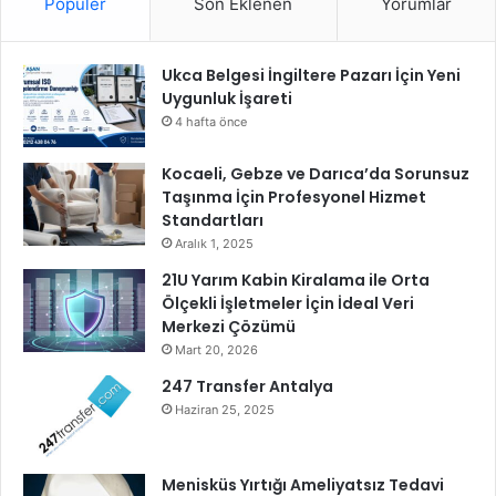
ş
Popüler
Son Eklenen
Yorumlar
ı
t
i
Ukca Belgesi İngiltere Pazarı İçin Yeni
Uygunluk İşareti
4 hafta önce
Kocaeli, Gebze ve Darıca’da Sorunsuz
Taşınma İçin Profesyonel Hizmet
Standartları
Aralık 1, 2025
21U Yarım Kabin Kiralama ile Orta
Ölçekli İşletmeler İçin İdeal Veri
Merkezi Çözümü
Mart 20, 2026
247 Transfer Antalya
Haziran 25, 2025
Menisküs Yırtığı Ameliyatsız Tedavi