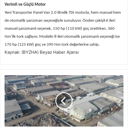
Verimli ve Güçlü Motor
Yeni Transporter Panel Van 2.0 litrelik TDI motorla, hem manuel hem
de otomatik şanzıman seçeneğiyle sunuluyor. Önden çekişli 6 ileri
manuel şanzımanlı seçenek, 150 hp (110 kW) güç üretirken, 360
Nm’lik tork sağlıyor. Modelin 8 ileri otomatik şanzımanlı seçeneği ise
170 hp (125 kW) güç ve 390 Nm tork değerlerine sahip.
Kaynak: (BYZHA) Beyaz Haber Ajansı
E
n
d
ü
s
t
r
i
y