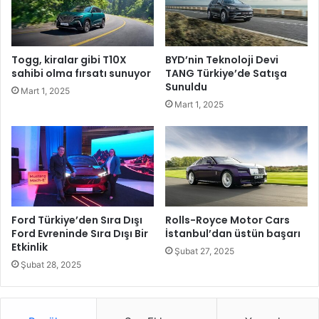
i
p
n
ı
Ç
l
a
a
Togg, kiralar gibi T10X
BYD’nin Teknoloji Devi
l
r
sahibi olma fırsatı sunuyor
TANG Türkiye’de Satışa
ı
ı
Sunuldu
Mart 1, 2025
ş
n
Mart 1, 2025
m
ı
a
B
S
o
a
r
a
n
t
o
l
v
e
a
Ford Türkiye’den Sıra Dışı
Rolls-Royce Motor Cars
r
’
Ford Evreninde Sıra Dışı Bir
İstanbul’dan üstün başarı
i
Etkinlik
d
Şubat 27, 2025
D
a
Şubat 28, 2025
e
a
ğ
ç
i
t