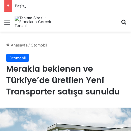
Başiskele Acil Çilingir Hizmeti İçin Doğru Adres Neresi?
Menü
A
Anasayfa
/
Otomobil
Otomobil
Merakla beklenen ve
Türkiye’de üretilen Yeni
Transporter satışa sunuldu