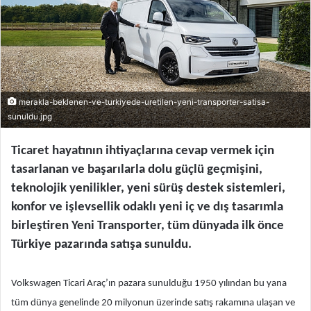
merakla-beklenen-ve-turkiyede-uretilen-yeni-transporter-satisa-
sunuldu.jpg
Ticaret hayatının ihtiyaçlarına cevap vermek için
tasarlanan ve başarılarla dolu güçlü geçmişini,
teknolojik yenilikler, yeni sürüş destek sistemleri,
konfor ve işlevsellik odaklı yeni iç ve dış tasarımla
birleştiren Yeni Transporter, tüm dünyada ilk önce
Türkiye pazarında satışa sunuldu.
Volkswagen Ticari Araç’ın pazara sunulduğu 1950 yılından bu yana
tüm dünya genelinde 20 milyonun üzerinde satış rakamına ulaşan ve